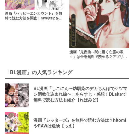
漫画『ハッピーエンカウント』を無
料で読む方法を調査！rawやzipを使
わずに最安で読めるサービスは？
【福来たる】
漫画『鬼夜曲～闇に響く亡霊の唄
～』は全巻無料で読める？アプリや
サービスを調査！【ANANAS】
「BL漫画」の人気ランキング
BL漫画「しこにん〜幼馴染のデカちんぽでケツマ
ン調教仕込まれ編〜」あらすじ・感想！DLsiteで
無料で読む方法も紹介【れぱみど】
漫画『シッターズ』を無料で読む方法は？hitomi
やRAWは危険【っえ】