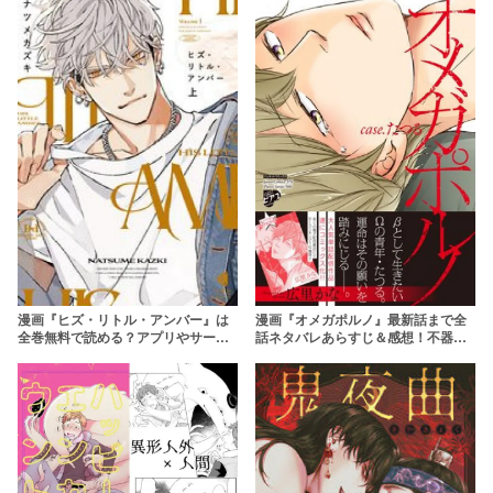
え】
漫画『ヒズ・リトル・アンバー』は
漫画『オメガポルノ』最新話まで全
全巻無料で読める？アプリやサービ
話ネタバレあらすじ＆感想！不器用
スを調査！【ナツメカズキ】
な青年たちのオメガバースBL