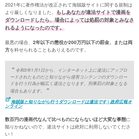
2021年に著作権法が改正されて海賊版サイトに関する規制は
より厳しくなりました。
もしあなたが違法サイトで漫画を
ダウンロードしたら、場合によっては処罰の対象とみなさ
れるようになったのです。
最悪の場合、
2年以下の懲役か200万円以下の罰金、または両
を科せられることもありえるのです。
方
令和3年1月1日から、インターネット上に違法にアップロ
ードされたものだと知りながら侵害コンテンツのダウンロー
ドを行う行為が幅広く違法となります。刑事罰の対象となる
場合もあります。
海賊版と知りながら行うダウンロードは違法です | 政府広報オ
ンライン
に
数百円の漫画代なんて比べものにならないほど大変な事態
陥りかねないので、違法サイトは絶対に利用しないでくださ
い！