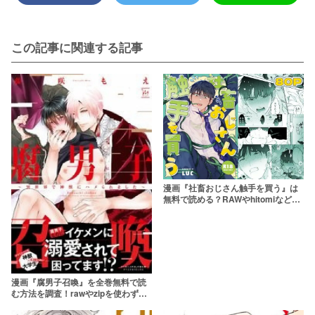
この記事に関連する記事
漫画『社畜おじさん触手を買う』は
無料で読める？RAWやhitomiなどの
違法サイトに注意【五梅】
漫画『腐男子召喚』を全巻無料で読
む方法を調査！rawやzipを使わずに
最安で読めるサービスは？【藤咲も