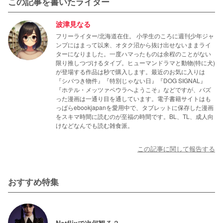
この記事を書いたライター
波津見なる
フリーライター/北海道在住。 小学生のころに週刊少年ジャ
ンプにはまって以来、オタク沼から抜け出せないままライ
ターになりました。一度ハマったものは余程のことがない
限り推しつづけるタイプ。ヒューマンドラマと動物(特に犬)
が登場する作品は秒で購入します。最近のお気に入りは
『シバつき物件』『特別じゃない日』『DOG SIGNAL』
『ホテル・メッツァペウラへようこそ』などですが、バズ
った漫画は一通り目を通しています。電子書籍サイトはも
っぱらebookjapanを愛用中で、タブレットに保存した漫画
をスキマ時間に読むのが至福の時間です。BL、TL、成人向
けなどなんでも読む雑食派。
この記事に関して報告する
おすすめ特集