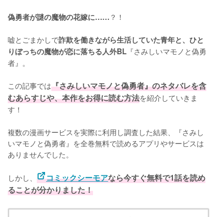
？！

偽勇者が謎の魔物の花嫁に……
嘘とごまかしで
詐欺を働きながら生活していた青年と、ひと
『さみしいマモノと偽勇
りぼっちの魔物が恋に落ちる人外BL
者』。

この記事では
『さみしいマモノと偽勇者』のネタバレを含
むあらすじや、本作をお得に読む方法
を紹介していきま
す！
複数の漫画サービスを実際に利用し調査した結果、『さみし
いマモノと偽勇者』を全巻無料で読めるアプリやサービスは
ありませんでした。
しかし、
コミックシーモア
なら今すぐ無料で1話を読め
ることが分かりました！