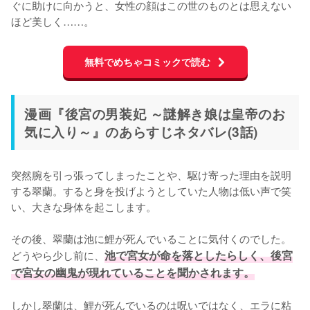
ぐに助けに向かうと、女性の顔はこの世のものとは思えない
ほど美しく……。
無料でめちゃコミックで読む
漫画『後宮の男装妃 ～謎解き娘は皇帝のお
気に入り～』のあらすじネタバレ(3話)
突然腕を引っ張ってしまったことや、駆け寄った理由を説明
する翠蘭。すると身を投げようとしていた人物は低い声で笑
い、大きな身体を起こします。

その後、翠蘭は池に鯉が死んでいることに気付くのでした。
どうやら少し前に、
池で宮女が命を落としたらしく、後宮
で宮女の幽鬼が現れていることを聞かされます。
しかし翠蘭は、鯉が死んでいるのは呪いではなく、エラに粘