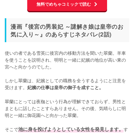
無料でめちゃコミックで読む
漫画『後宮の男装妃 ～謎解き娘は皇帝のお
気に入り～』のあらすじネタバレ(2話)
使いの者である雪英に後宮内の移動方法を聞いた翠蘭。羊車
を使うことを説明され、明明と一緒に妃嬪の地位が高い東の
宮へと向かうのでした。

しかし翠蘭は、妃嬪としての職務を全うするようにと注意を
受けます。
妃嬪の仕事は皇帝の御子を成すこと。
翠蘭にとっては夜枷という行為が理解できておらず、男性と
まともに話したことすらありません。その後、気晴らしに明
明と一緒に御花園へと向かった翠蘭。

そこで
池に身を投げようとしている女性を発見します。
す