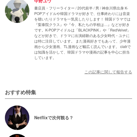
中野ユウ
書店員・フリーライター / 20代前半 / 男 / 神奈川県出身 K-
POPアイドルや韓国ドラマが好きで、仕事終わりには音楽
を聴いたりドラマを一気見したりします！ 韓国ドラマでは
『梨泰院クラス』や『今、私たちの学校は…』などが好き
です。K-POPアイドルは「BLACKPINK」や「RedVelvet」
などが好きで、ドラマに出演経験のある少女時代・ユナに
は特に注目しています。 また漫画好きでもあって、少年漫
画から少女漫画、TL漫画など幅広く読んでいます。 ciatrで
は知識を活かして、韓国ドラマや漫画の記事を中心に担当
しています。
この記事に関して報告する
おすすめ特集
Netflixで次何観る？