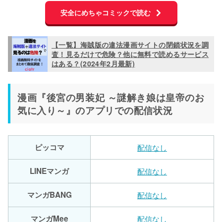
安全にめちゃコミックで読む
【一覧】海賊版の違法漫画サイトの閉鎖状況を調
査！見るだけで危険？他に無料で読めるサービス
はある？(2024年2月最新)
漫画『後宮の男装妃 ～謎解き娘は皇帝のお
気に入り～』のアプリでの配信状況
ピッコマ
配信なし
LINEマンガ
配信なし
マンガBANG
配信なし
マンガMee
配信なし