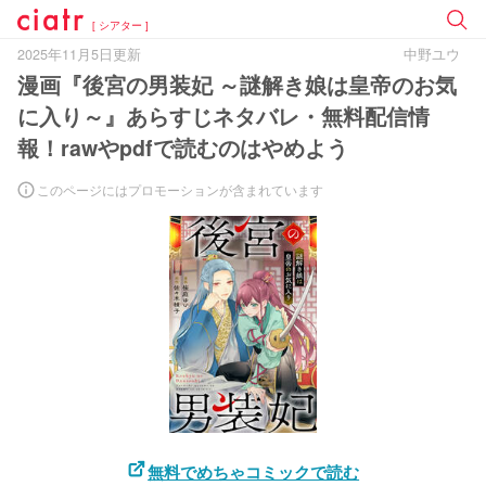
[ シアター ]
2025年11月5日更新
中野ユウ
漫画『後宮の男装妃 ～謎解き娘は皇帝のお気
に入り～』あらすじネタバレ・無料配信情
報！rawやpdfで読むのはやめよう
このページにはプロモーションが含まれています
無料でめちゃコミックで読む