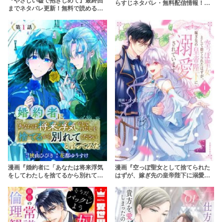
『やさしい嘘で抱きしめて』最終回
らすじネタバレ・無料配信情報！
までネタバレ更新！無料で読める？
rawやpdfで読むのはやめよう
rawやpdfで読むのはやめよう
漫画『婚約者に「あなたは将来浮気
漫画『空っぽ聖女として捨てられた
をしてわたしを捨てるから別れてく
はずが、嫁ぎ先の皇帝陛下に溺愛さ
ださい」と言ってみた』無料配信情
れています』ネタバレあらすじ！最
報・あらすじネタバレ！rawやpdfで
終回の結末と登場人物を解説
読むのはやめよう