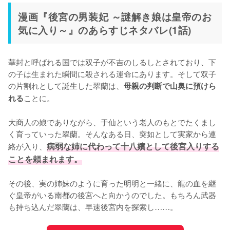
漫画『後宮の男装妃 ～謎解き娘は皇帝のお
気に入り～』のあらすじネタバレ(1話)
華封と呼ばれる国では双子が不吉のしるしとされており、下
の子は生まれた瞬間に殺される運命にあります。そして双子
の片割れとして誕生した翠蘭は、
母親の判断で山奥に預けら
ことに。

れる
大商人の娘でありながら、于仙という老人のもとでたくまし
く育っていった翠蘭。そんなある日、突如として実家から連
絡が入り、
病弱な姉に代わって十八嬪として後宮入りする
ことを頼まれます。
その後、実の姉妹のように育った明明と一緒に、龍の血を継
ぐ皇帝がいる南都の後宮へと向かうのでした。もちろん武器
も持ち込んだ翠蘭は、早速後宮内を探索し……。