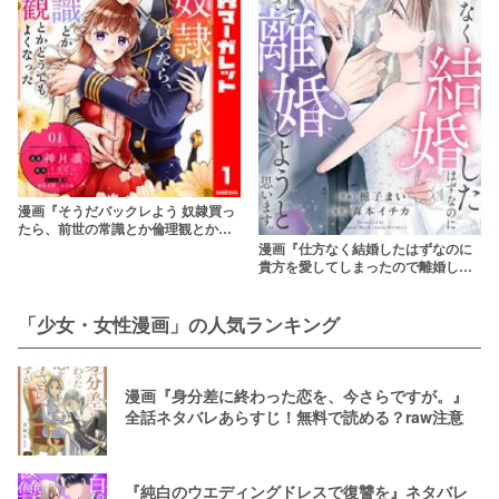
漫画『そうだバックレよう 奴隷買っ
たら、前世の常識とか倫理観とかど
うでもよくなった』無料配信情報・
漫画『仕方なく結婚したはずなのに
あらすじネタバレ！rawやpdfで読む
貴方を愛してしまったので離婚しよ
のはやめよう
うと思います。』ネタバレ！無料で
読める？rawやpdfで読むのはやめよ
う
「少女・女性漫画」の人気ランキング
漫画『身分差に終わった恋を、今さらですが。』
全話ネタバレあらすじ！無料で読める？raw注意
『純白のウエディングドレスで復讐を』ネタバレ