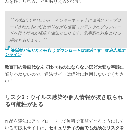
を科せられることもありえるのです。
方
令和3年1月1日から、インターネット上に違法にアップロ
ードされたものだと知りながら侵害コンテンツのダウンロー
ドを行う行為が幅広く違法となります。刑事罰の対象となる
場合もあります。
海賊版と知りながら行うダウンロードは違法です | 政府広報オ
ンライン
に
数百円の漫画代なんて比べものにならないほど大変な事態
陥りかねないので、違法サイトは絶対に利用しないでくださ
い！
リスク2：ウイルス感染や個人情報が抜き取られ
る可能性がある
作品を違法にアップロードして無料で閲覧できるようにして
いる海賊版サイトは、
セキュリティの面でも危険なリスクを