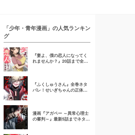
「少年・青年漫画」の人気ランキン
グ
『妻よ、僕の恋人になってく
れませんか？』20話まで全話
ネタバレ！NTRなし再構築ハ
ッピーエンド
『ふくしゅうさん』全巻ネタ
バレ！せいぎちゃんの正体・
結末を予想！無料で読める？
漫画『アガペー ～異常心理士
の審判～』最新5話までネタバ
レ！無料で読める？rawやpdf
で読むのはやめよう