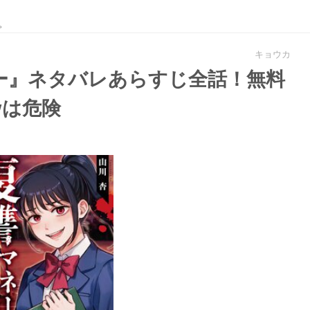
。
キョウカ
ー』ネタバレあらすじ全話！無料
wは危険