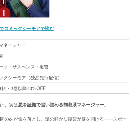
でコミックシーモアで読む
マネージャー
杏
ーツ・サスペンス・復讐
ックシーモア（独占先行配信）
無料・2巻以降70%OFF
は、実は
。

悪を証拠で追い詰める制裁系マネージャー
間の妹が命を落とし、環の静かな復讐が幕を開ける——スポー