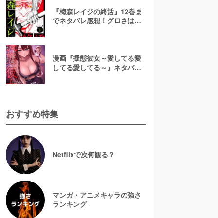
『梅森レイジの終活』12巻ま
でネタバレ感想！グロさはど
れくらい？漫画rawで無料で読
むのは危険
漫画『擬態彼女～愛してる愛
してる愛してる～』ネタバレ
全話＆美咲の正体考察！結末
予想と無料で読む方法
おすすめ特集
Netflixで次何観る？
マンガ・アニメキャラの強さ
ランキング