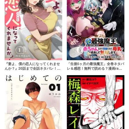
『妻よ、僕の恋人になってくれませ
「生後0ヶ月の最強魔王」全巻ネタバ
んか？』20話まで全話ネタバレ！
レ＆感想！無料で読める？漫画raw
NTRなし再構築ハッピーエンド
など海賊版で読むのはやめよう