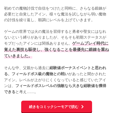
初めての魔物討伐で自信をつけたと同時に、さらなる鍛錬が
必要だと自覚したアイン。様々な魔法を試しながら弱い魔物
の討伐を繰り返し、順調にレベルを上げていきます。

ゲームの世界では火の魔法を習得すると勇者や聖女にはなれ
ないという縛りがありましたが、そもそも初期ステータスが
モブだったアインには関係ありません。
ゲームプレイ時代に
覚えた裏技も駆使し、強くなることを最優先に鍛錬を重ね
ていきました。
そんな中、父親から過去に
経験値ボーナスイベントと思われ
があったと聞かされた
る、フィールドボス級の魔物との戦い
アイン。レベルが上がりにくくなっていると感じていたアイ
ンは、
フィールドボスレベルの強敵なら大きな経験値を獲得
と考え……。
できる
続きをコミックシーモアで読む