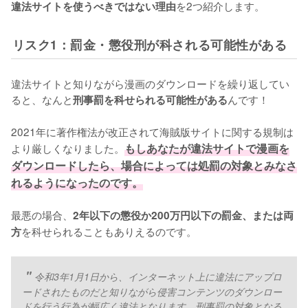
を2つ紹介します。
違法サイトを使うべきではない理由
リスク1：罰金・懲役刑が科される可能性がある
違法サイトと知りながら漫画のダウンロードを繰り返してい
ると、なんと
んです！
刑事罰を科せられる可能性がある
2021年に著作権法が改正されて海賊版サイトに関する規制は
より厳しくなりました。
もしあなたが違法サイトで漫画を
ダウンロードしたら、場合によっては処罰の対象とみなさ
れるようになったのです。
最悪の場合、
2年以下の懲役か200万円以下の罰金、または両
を科せられることもありえるのです。
方
令和3年1月1日から、インターネット上に違法にアップロ
ードされたものだと知りながら侵害コンテンツのダウンロー
ドを行う行為が幅広く違法となります。刑事罰の対象となる