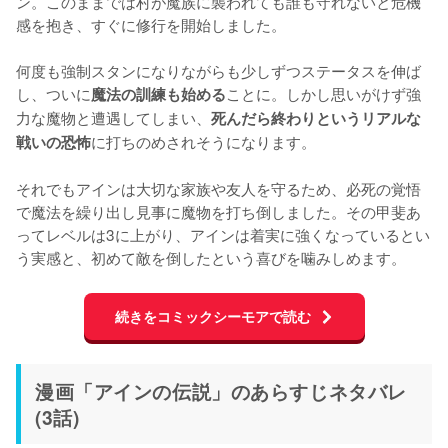
ン。このままでは村が魔族に襲われても誰も守れないと危機
感を抱き、すぐに修行を開始しました。

何度も強制スタンになりながらも少しずつステータスを伸ば
し、ついに
ことに。しかし思いがけず強
魔法の訓練も始める
力な魔物と遭遇してしまい、
死んだら終わりというリアルな
に打ちのめされそうになります。

戦いの恐怖
それでもアインは大切な家族や友人を守るため、必死の覚悟
で魔法を繰り出し見事に魔物を打ち倒しました。その甲斐あ
ってレベルは3に上がり、アインは着実に強くなっているとい
う実感と、初めて敵を倒したという喜びを噛みしめます。
続きをコミックシーモアで読む
漫画「アインの伝説」のあらすじネタバレ
(3話)