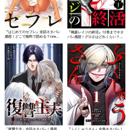
『はじめてのセフレ』全話ネタバレ
『梅森レイジの終活』12巻までネタ
感想！どこで無料で読める？rawや
バレ感想！グロさはどれくらい？漫
pdfはやめよう
画rawで無料で読むのは危険
「復讐主夫」全話ネタバレ！漫画
『ふくしゅうさん』全巻ネタバレ！