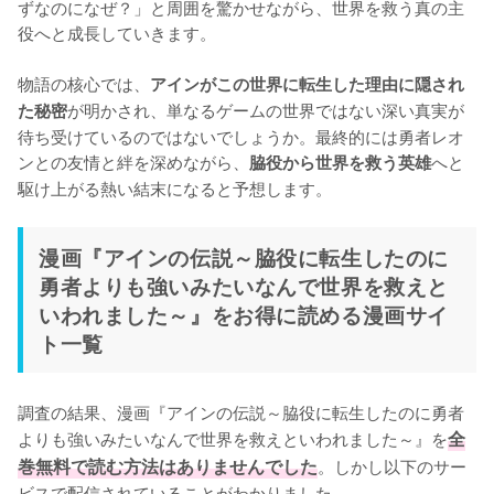
ずなのになぜ？」と周囲を驚かせながら、世界を救う真の主
役へと成長していきます。

物語の核心では、
アインがこの世界に転生した理由に隠され
が明かされ、単なるゲームの世界ではない深い真実が
た秘密
待ち受けているのではないでしょうか。最終的には勇者レオ
ンとの友情と絆を深めながら、
へと
脇役から世界を救う英雄
駆け上がる熱い結末になると予想します。
漫画『アインの伝説～脇役に転生したのに
勇者よりも強いみたいなんで世界を救えと
いわれました～』をお得に読める漫画サイ
ト一覧
調査の結果、漫画『アインの伝説～脇役に転生したのに勇者
よりも強いみたいなんで世界を救えといわれました～』を
全
巻無料で読む方法はありませんでした
。しかし以下のサー
ビスで配信されていることがわかりました。