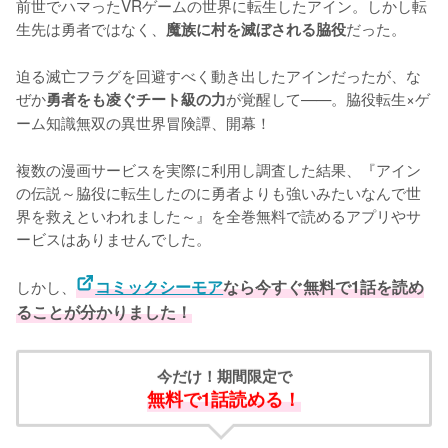
前世でハマったVRゲームの世界に転生したアイン。しかし転
生先は勇者ではなく、
だった。

魔族に村を滅ぼされる脇役
迫る滅亡フラグを回避すべく動き出したアインだったが、な
ぜか
が覚醒して——。脇役転生×ゲ
勇者をも凌ぐチート級の力
ーム知識無双の異世界冒険譚、開幕！
複数の漫画サービスを実際に利用し調査した結果、『アイン
の伝説～脇役に転生したのに勇者よりも強いみたいなんで世
界を救えといわれました～』を全巻無料で読めるアプリやサ
ービスはありませんでした。
しかし、
コミックシーモア
なら今すぐ無料で1話を読め
ることが分かりました！
今だけ！期間限定で
無料で1話読める！