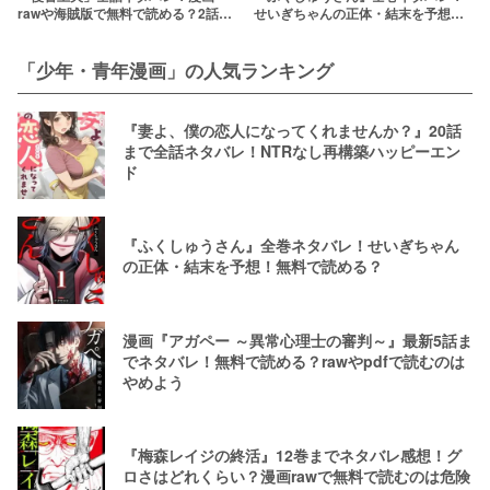
rawや海賊版で無料で読める？2話を
せいぎちゃんの正体・結末を予想！
安く読む方法を解説
無料で読める？
「少年・青年漫画」の人気ランキング
『妻よ、僕の恋人になってくれませんか？』20話
まで全話ネタバレ！NTRなし再構築ハッピーエン
ド
『ふくしゅうさん』全巻ネタバレ！せいぎちゃん
の正体・結末を予想！無料で読める？
漫画『アガペー ～異常心理士の審判～』最新5話ま
でネタバレ！無料で読める？rawやpdfで読むのは
やめよう
『梅森レイジの終活』12巻までネタバレ感想！グ
ロさはどれくらい？漫画rawで無料で読むのは危険