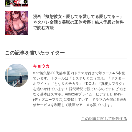
漫画『擬態彼女～愛してる愛してる愛してる～』
ネタバレ全話＆美咲の正体考察！結末予想と無料
で読む方法
この記事を書いたライター
キョウカ
ciatr編集部/20代後半 国内ドラマが好きで毎クール4.5本観
ています。今クールは『ミステリと言う勿れ』『ドクター
ホワイト』『となりのチカラ』『DCU』『真犯人フラグ』
を追いかけています！ 隙間時間で観ているのでテレビでは
なく基本はスマホ。Amazonプライム・ビデオとDisney+
(ディズニープラス)に登録していて、ドラマの合間に動画配
信サービスを利用して映画やアニメも観ています。
この記事に関して報告する