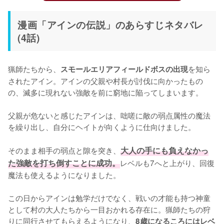
漫画「アインの伝説」のあらすじネタバレ
(4話)
猟師たちから、
を知ら
スモールエリアフィールドボスの出現
されたアイン。アインの父親や村長が討伐に向かったもの
の、滅多に現れない強敵を前に窮地に陥ってしまいます。

父親が危ないと感じたアインは、咄嗟に敵の弱点属性の魔法
を繰り出し、自分にヘイトが向くように仕向けました。

そのまま相手の弱点と隙を突き、
大人の手にも負えなかっ
た強敵を打ち倒すことに成功。
レベルも7へと上がり、回復
魔法も使えるようになりました。

この日からアインは勉学だけでなく、戦いの才能も持つ神童
として村の大人たちから一目おかれる存在に。猟師たちの狩
りに同行させてもらえるようになり、
8歳になるころにはレベ