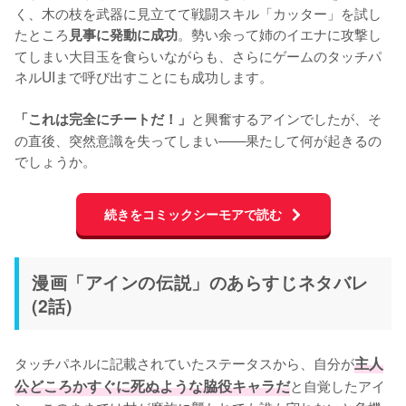
く、木の枝を武器に見立てて戦闘スキル「カッター」を試し
たところ
。勢い余って姉のイエナに攻撃し
見事に発動に成功
てしまい大目玉を食らいながらも、さらにゲームのタッチパ
ネルUIまで呼び出すことにも成功します。

と興奮するアインでしたが、そ
「これは完全にチートだ！」
の直後、突然意識を失ってしまい——果たして何が起きるの
でしょうか。
続きをコミックシーモアで読む
漫画「アインの伝説」のあらすじネタバレ
(2話)
タッチパネルに記載されていたステータスから、自分が
主人
公どころかすぐに死ぬような脇役キャラだ
と自覚したアイ