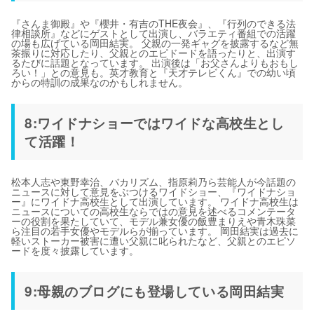
『さんま御殿』や『櫻井・有吉のTHE夜会』、『行列のできる法
律相談所』などにゲストとして出演し、バラエティ番組での活躍
の場も広げている岡田結実。 父親の一発ギャグを披露するなど無
茶振りに対応したり、父親とのエピドードを語ったりと、出演す
るたびに話題となっています。 出演後は「お父さんよりもおもし
ろい！」との意見も。英才教育と『天才テレビくん』での幼い頃
からの特訓の成果なのかもしれません。
8:ワイドナショーではワイドな高校生とし
て活躍！
松本人志や東野幸治、バカリズム、指原莉乃ら芸能人が今話題の
ニュースに対して意見をぶつけるワイドショー、『ワイドナショ
ー』にワイドナ高校生として出演しています。 ワイドナ高校生は
ニュースについての高校生ならではの意見を述べるコメンテータ
ーの役割を果たしていて、モデル兼女優の飯豊まりえや青木珠菜
ら注目の若手女優やモデルらが揃っています。 岡田結実は過去に
軽いストーカー被害に遭い父親に叱られたなど、父親とのエピソ
ードを度々披露しています。
9:母親のブログにも登場している岡田結実