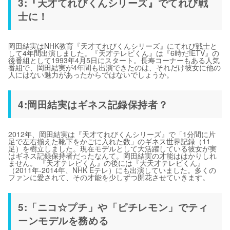
3:『天才てれびくんシリーズ』でてれび戦
士に！
岡田結実はNHK教育『天才てれびくんシリーズ』にてれび戦士と
して4年間出演しました。『天才テレビくん』は『6時だ!ETV』の
後番組として1993年4月5日にスタート。長寿コーナーもある人気
番組で、岡田結実が4年間も出演できたのは、それだけ彼女に他の
人にはない魅力があったからではないでしょうか。
4:岡田結実はギネス記録保持者？
2012年、岡田結実は『天才てれびくんシリーズ』で「1分間に片
足で左右揃えた靴下をかごに入れた数」のギネス世界記録（11
足）を樹立しました。現在モデルとして大活躍している彼女が実
はギネス記録保持者だったなんて。岡田結実の才能ははかりしれ
ません。 『天才テレビくん』の後には『大天才テレビくん』
（2011年-2014年、NHK Eテレ）にも出演していました。多くの
ファンに愛されて、その才能を少しずつ開花させていきます。
5:「ニコ☆プチ」や「ピチレモン」でティ
ーンモデルを務める