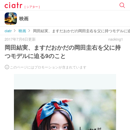
[ シアター ]
映画
ciatr
映画
岡田結実、ますだおかだの岡田圭右を父に持つモデルに迫
2017年7月6日更新
naoking1
岡田結実、ますだおかだの岡田圭右を父に持
つモデルに迫る9のこと
このページにはプロモーションが含まれています