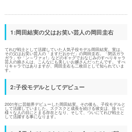
1:岡田結実の父はお笑い芸人の岡田圭右
てれび戦士として活躍していた人気子役モデル岡田結実。実は、
その父はお笑い芸人の「ますだおかだ」の岡田圭右。「閉店ガラ
ガラ」や「ン～ワァォ!」などのギャグでおなじみのすべりキャラ
芸人の娘さんは、こんなにも美しいお嬢さんだったんです。 すべ
りキャラではありますが、岡田圭右も二枚目として知られていま
す。
2:子役モデルとしてデビュー
2001年に芸能界デビューした岡田結実。その後も、子役モデルと
して活躍していました。スクスクと成長を続ける彼女は、徐々に
様々な人の目にとまる存在となり、そして、ついにてれび戦士と
して活躍する事になります。