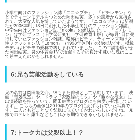
小学生向けのファッション誌『ニコ☆プチ』、『ピチレモン』な
どでティーンモデルをつとめた岡田結実。多くの読者から支持さ
れて、大変な人気を博していたようです。 『ニコ☆プチ』は新潮
社が2006年9月13日に創刊した小学生向けのファッション雑誌。
中学生向けファッション誌『nicola』の姉妹誌です。 『ピチレモ
ン』は学研プラス（旧学習研究社→学研教育出版）が毎月1日に発
行していたファッション雑誌。略称はピチレ。ティーンズ向け女
性ファッション誌『Lemon』（1998年休刊）の姉妹誌です。掲載
モデルはピチモの愛称で親しまれていました。 この二誌を騒がせ
た岡田結実。炎の体育会TVで活躍するその負けず嫌いな魂はここ
で芽生えたのかもしれません。
6:兄も芸能活動をしている
兄の名前は岡田隆之介。彼もまた俳優として活動しています。 映
画『暗殺教室』や、ドラマ『家政婦のミタ』や『幽かな彼女』に
出演経験を持っていて、岡田結実のブログにも何度か登場してい
ます。 こちらの画像は2010年のブログにあげられていた写真で
す。二人ともどことなく父親に似ていてかわいらしいですね。 兄
妹でのテレビ露出などもこれから期待できるかもしれません。
7:トーク力は父親以上！？