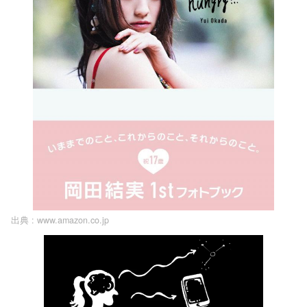
出典 :
www.amazon.co.jp