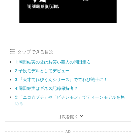
タップできる目次
1:岡田結実の父はお笑い芸人の岡田圭右
2:子役モデルとしてデビュー
3:『天才てれびくんシリーズ』でてれび戦士に！
4:岡田結実はギネス記録保持者？
5:「ニコ☆プチ」や「ピチレモン」でティーンモデルを務
める
目次を開く
AD