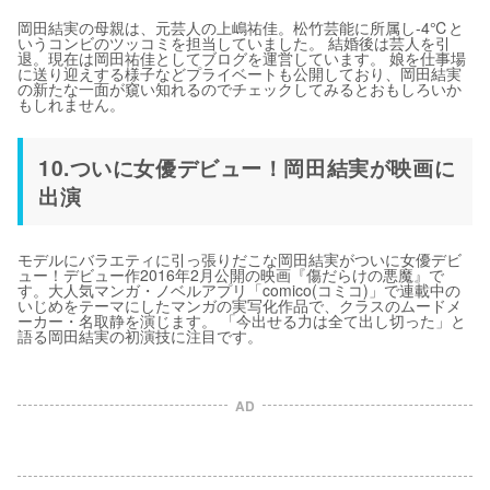
岡田結実の母親は、元芸人の上嶋祐佳。松竹芸能に所属し-4℃と
いうコンビのツッコミを担当していました。 結婚後は芸人を引
退。現在は岡田祐佳としてブログを運営しています。 娘を仕事場
に送り迎えする様子などプライベートも公開しており、岡田結実
の新たな一面が窺い知れるのでチェックしてみるとおもしろいか
もしれません。
10.ついに女優デビュー！岡田結実が映画に
出演
モデルにバラエティに引っ張りだこな岡田結実がついに女優デビ
ュー！デビュー作2016年2月公開の映画『傷だらけの悪魔』で
す。大人気マンガ・ノベルアプリ「comico(コミコ)」で連載中の
いじめをテーマにしたマンガの実写化作品で、クラスのムードメ
ーカー・名取静を演じます。 「今出せる力は全て出し切った」と
語る岡田結実の初演技に注目です。
AD