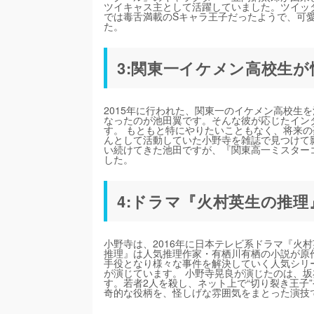
ツイキャス主として活躍していました。ツイッ
では毒舌満載のSキャラ王子だったようで、可
た。
3:関東一イケメン高校生
2015年に行われた、関東一のイケメン高校生
なったのが池田翼です。そんな彼が応じたイン
す。 もともと特にやりたいこともなく、将来
んとして活動していた小野寺を雑誌で見つけて
い続けてきた池田ですが、『関東高一ミスターコ
した。
4:ドラマ『火村英生の推
小野寺は、2016年に日本テレビ系ドラマ『火
推理』は人気推理作家・有栖川有栖の小説が原
手役となり様々な事件を解決していく人気シリ
が演じています。 小野寺晃良が演じたのは、
す。若者2人を殺し、ネット上で“切り裂き王子
奇的な役柄を、怪しげな雰囲気をまとった演技