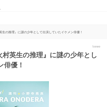
。
英生の推理』に謎の少年として出演していたイケメン俳優！
loewe
火村英生の推理』に謎の少年とし
ン俳優！