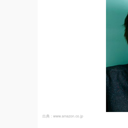
出典 :
www.amazon.co.jp