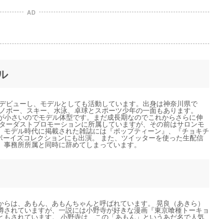
AD
ル
てデビューし、モデルとしても活動しています。出身は神奈川県で
スノボー、スキー、水泳、卓球とスポーツ少年の一面もあります。
顔が小さいのでモデル体型です。まだ成長期なのでこれからさらに伸
スターダストプロモーションに所属していますが、その前はサロンモ
。モデル時代に掲載された雑誌には『ポップティーン』、『チョキチ
京ボーイズコレクションにも出演。 また、ツイッターを使った生配信
、事務所所属と同時に辞めてしまっています。
からは、あもん、あもんちゃんと呼ばれています。 晃良（あきら）
噂されていますが、一説には小野寺が好きな漫画『東京喰種トーキョ
ともされています。 小野寺は、この「あもん」というあだ名で人気