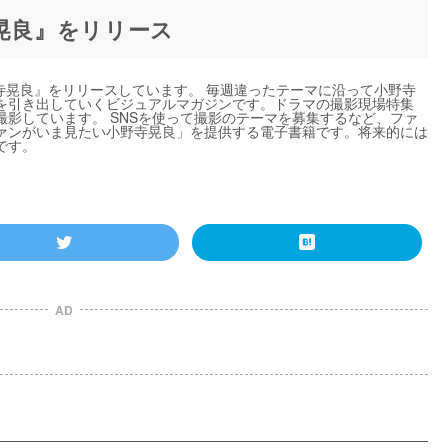
寺晃良』をリリース
野寺晃良』をリリースしています。 毎週違ったテーマに沿って小野寺
を引き出していくビジュアルマガジンです。ドラマの撮影現場特集
影しています。 SNSを使って撮影のテーマを募集するなど、ファ
ァンがいま見たい小野寺晃良」を提供する電子書籍です。将来的には
です。
AD