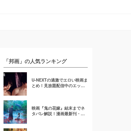
「邦画」の人気ランキング
U-NEXTの過激でエロい映画ま
とめ！見放題配信中のエッチ
な濡れ場映画
映画『鬼の花嫁』結末までネ
タバレ解説！漫画最新刊・小
説も紹介！恋の行方は？