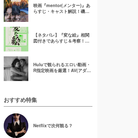
映画『mentor(メンター)』あ
らすじ・キャスト解説！磯村
勇斗×末澤誠也×綾野剛、吉田
恵輔監督が放つ「感情カオ
ス」の新感覚エンターテイン
メント
【ネタバレ】『変な絵』相関
図付きであらすじ＆考察！重
ねた絵や優太のその後を解説
Huluで観られるエロい動画・
R指定映画を厳選！AV(アダル
ト動画)はなくても過激な濡れ
場が見られる
おすすめ特集
Netflixで次何観る？