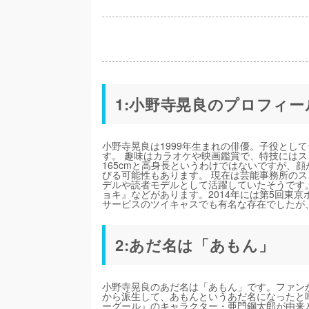
1:小野寺晃良のプロフィー
小野寺晃良は1999年生まれの俳優。子役とし
す。 趣味はカラオケや映画鑑賞で、特技には
165cmと高身長というわけではないですが、
びる可能性もあります。 現在は芸能事務所の
デルや読者モデルとして活躍していたそうです
ョキ』などがあります。2014年には第5回東
サービスのツイキャスでも有名な存在でしたが
2:あだ名は「あもん」
小野寺晃良のあだ名は「あもん」です。ファン
から派生して、あもんというあだ名になったと
ーグール』のキャラクター・亜門鋼太郎が由来