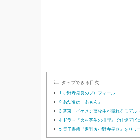
/
U
n
m
u
t
e
タップできる目次
1:小野寺晃良のプロフィール
2:あだ名は「あもん」
3:関東一イケメン高校生が憧れるモデル
4:ドラマ『火村英生の推理』で俳優デビ
5:電子書籍『週刊★小野寺晃良』をリリ