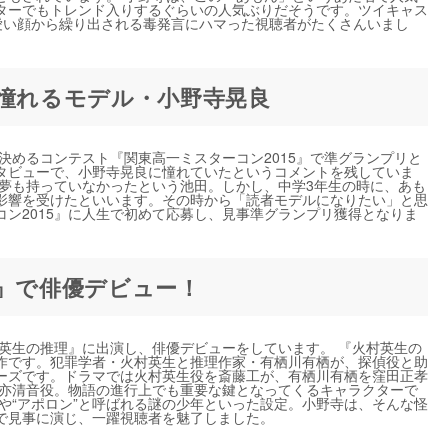
ターでもトレンド入りするぐらいの人気ぶりだそうです。ツイキャス
愛い顔から繰り出される毒発言にハマった視聴者がたくさんいまし
が憧れるモデル・小野寺晃良
を決めるコンテスト『関東高一ミスターコン2015』で準グランプリと
タビューで、小野寺晃良に憧れていたというコメントを残していま
の夢も持っていなかったという池田。しかし、中学3年生の時に、あも
影響を受けたといいます。その時から「読者モデルになりたい」と思
ン2015』に人生で初めて応募し、見事準グランプリ獲得となりま
理』で俳優デビュー！
村英生の推理』に出演し、俳優デビューをしています。 『火村英生の
作です。犯罪学者・火村英生と推理作家・有栖川有栖が、探偵役と助
ーズです。ドラマでは火村英生役を斎藤工が、有栖川有栖を窪田正孝
坂亦清音役。物語の進行上でも重要な鍵となってくるキャラクターで
”や“アポロン”と呼ばれる謎の少年といった設定。小野寺は、そんな怪
で見事に演じ、一躍視聴者を魅了しました。