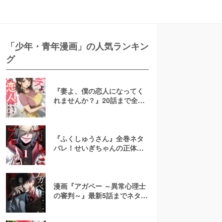
「少年・青年漫画」の人気ランキン
グ
『妻よ、僕の恋人になってく
れませんか？』20話まで全話
ネタバレ！NTRなし再構築ハ
ッピーエンド
『ふくしゅうさん』全巻ネタ
バレ！せいぎちゃんの正体・
結末を予想！無料で読める？
漫画『アガペー ～異常心理士
の審判～』最新5話までネタバ
レ！無料で読める？rawやpdf
で読むのはやめよう