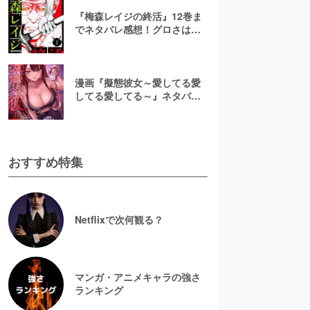
『梅森レイジの終活』12巻ま
でネタバレ感想！グロさはど
れくらい？漫画rawで無料で読
むのは危険
漫画『擬態彼女～愛してる愛
してる愛してる～』ネタバレ
全話＆美咲の正体考察！結末
予想と無料で読む方法
おすすめ特集
Netflixで次何観る？
マンガ・アニメキャラの強さ
ランキング