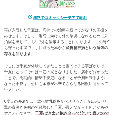
無料でコミックシーモアで読む
再び入院した千夏は、病棟での治療を続けてかなりの回復を
みせます。そして、退院に向けて外の環境になれるために外
泊届を出して、1人で外を散策することになります。この時立
ち寄った本屋で、手に取った本から
産褥精神病という病気の
存在を知ります。
そこには千夏が体験してきたことと当てはまる事ばかりで、
千夏にとってそれは一筋の光となりました。病名が分かった
ことで、周期的に情緒不安定になることが予測出来るように
なった千夏は、心にも余裕が出来てさらなる回復に向かって
いました。

6度目の外泊では、翼へ離乳食を食べさせることが出来たり、
翼の夜泣きを初めて経験した千夏が震えながらも何とかあや
すことができて、
千夏は涼太と抱き合って泣いて喜ぶので