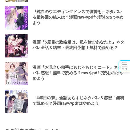
『純白のウエディングドレスで復讐を』ネタバレ
＆最終回の結末は？漫画rawやpdfで読むのはやめ
よう
漫画『5度目の政略婚は、私を憎むあなたと』ネタ
バレ全話＆結末・最終回予想！無料で読める？
漫画『お見合い相手はもじゃもじゃニート』ネタ
目次
バレ感想！無料で読める？rawやpdfで読むのはや
めよう
「4年目の棘」全話あらすじネタバレ＆感想！無料
で読める？漫画rawやpdfはやめよう