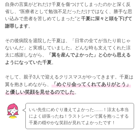
自身の言葉がどれだけ千夏を傷つけてしまったのかと深く反
省し、“医療者として勉強不足だっただけではなく、勝手な思
い込みで患者を苦しめてしまった”と
千夏に深々と頭を下げて
。

謝罪します
その後病院を退院した千夏は、「日常の全てが当たり前じゃ
ないんだ」と実感していました。どんな時も支えてくれた涼
太に感謝しながら、
「翼を産んでよかった」と心から思える
。

ようになっていた千夏
そして、親子3人で迎えるクリスマスがやってきます。千夏は
翼を抱きしめながら、
「めぐり会ってくれてありがとう」
と優しい笑顔を見せるのでした
。
いい先生にめぐり逢えてよかった……！涼太も本当
によく頑張ったね！ラストシーンで翼を抱っこする
千夏の穏やかな笑顔が見れてよかったです！