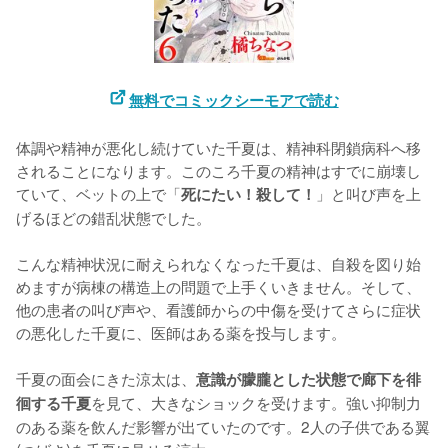
無料でコミックシーモアで読む
体調や精神が悪化し続けていた千夏は、精神科閉鎖病科へ移
されることになります。このころ千夏の精神はすでに崩壊し
ていて、ベットの上で「
」と叫び声を上
死にたい！殺して！
げるほどの錯乱状態でした。

こんな精神状況に耐えられなくなった千夏は、自殺を図り始
めますが病棟の構造上の問題で上手くいきません。そして、
他の患者の叫び声や、看護師からの中傷を受けてさらに症状
の悪化した千夏に、医師はある薬を投与します。

千夏の面会にきた涼太は、
意識が朦朧とした状態で廊下を徘
を見て、大きなショックを受けます。強い抑制力
徊する千夏
のある薬を飲んだ影響が出ていたのです。2人の子供である翼