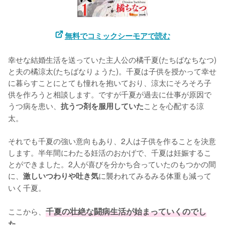
無料でコミックシーモアで読む
幸せな結婚生活を送っていた主人公の橘千夏(たちばなちなつ)
と夫の橘涼太(たちばなりょうた)。千夏は子供を授かって幸せ
に暮らすことにとても憧れを抱いており、涼太にそろそろ子
供を作ろうと相談します。ですが千夏が過去に仕事が原因で
うつ病を患い、
ことを心配する涼
抗うつ剤を服用していた
太。

それでも千夏の強い意向もあり、2人は子供を作ることを決意
します。半年間にわたる妊活のおかげで、千夏は妊娠するこ
とができました。2人が喜びを分かち合っていたのもつかの間
に、
に襲われてみるみる体重も減って
激しいつわりや吐き気
いく千夏。

ここから、
千夏の壮絶な闘病生活が始まっていくのでし
た。