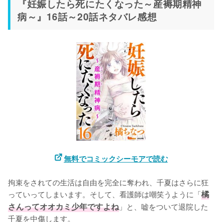
『妊娠したら死にたくなった～産褥期精神
病～』16話～20話ネタバレ感想
無料でコミックシーモアで読む
拘束をされての生活は自由を完全に奪われ、千夏はさらに狂
っていってしまいます。そして、看護師は嘲笑うように「
橘
さんってオオカミ少年ですよね
」と、嘘をついて退院した
千夏を中傷します。
