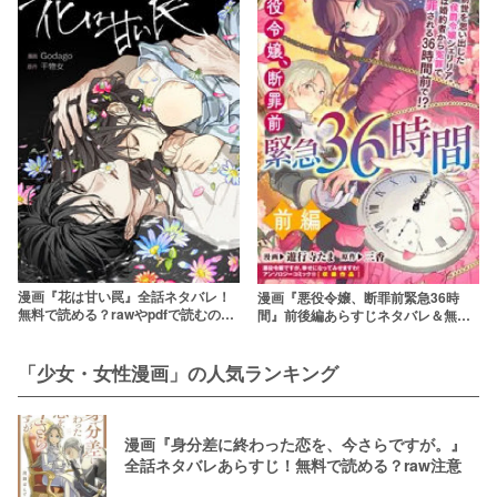
漫画『花は甘い罠』全話ネタバレ！
漫画『悪役令嬢、断罪前緊急36時
無料で読める？rawやpdfで読むのは
間』前後編あらすじネタバレ＆無料
やめよう
で読む方法を解説！結末はどうな
る？rawやzipは危険
「少女・女性漫画」の人気ランキング
漫画『身分差に終わった恋を、今さらですが。』
全話ネタバレあらすじ！無料で読める？raw注意