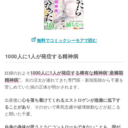
無料でコミックシーモアで読む
1000人に1人が発症する精神病
妊婦のおよそ
1000人に1人が発症する稀有な精神病“産褥期
精神病”
。夫の涼太が連れてきた専門医・新垣医師から千夏を
苦しめていた病の正体が明かされます。

出産後に
心を落ち着けてくれるエストロゲンが急激に低下す
、そのせいで希死念慮や破壊衝動などが起こる
ることがあり
と聞いた千夏。

自身の身体が思うようにコントロールできないことも、我が