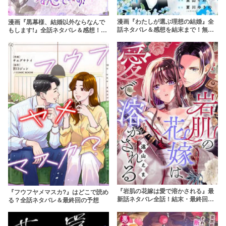
漫画『わたしが選ぶ理想の結婚』全
漫画『黒幕様、結婚以外ならなんで
話ネタバレ＆感想を結末まで！無料
もします!』全話ネタバレ＆感想！無
で読める？rawやpdfで読むのはやめ
料で読める？rawやpdfで読むのはや
よう
めよう
『岩肌の花嫁は愛で溶かされる』最
『フウフヤメマスカ?』はどこで読め
新話ネタバレ全話！結末・最終回は
る？全話ネタバレ＆最終回の予想
どうなる？無料で読める？