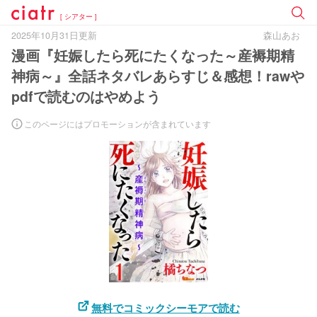
[ シアター ]
2025年10月31日更新
森山あお
漫画『妊娠したら死にたくなった～産褥期精
神病～』全話ネタバレあらすじ＆感想！rawや
pdfで読むのはやめよう
このページにはプロモーションが含まれています
無料でコミックシーモアで読む