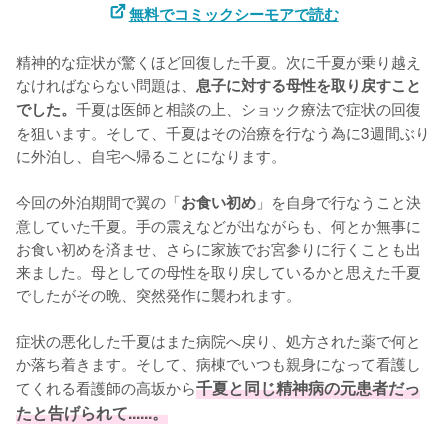
無料でコミックシーモアで読む
精神的な症状が驚くほど回復した千夏。次に千夏が乗り越え
なければならない問題は、
息子に対する母性を取り戻すこと
千夏は医師と相談の上、ショック療法で症状の回復
でした。
を狙います。そして、千夏はその治療を行なう為に3週間ぶり
に外泊し、自宅へ帰ることになります。

今回の外泊期間で翼の「
」を自身で行なうこと決
お食い初め
意していた千夏。手の震えなどが出ながらも、何とか無事に
お食い初めを済ませ、さらに家族でお宮参りに行くことも出
来ました。母としての母性を取り戻しているかと思えた千夏
でしたがその晩、突然発作に襲われます。

症状の悪化した千夏はまた病院へ戻り、処方された薬で何と
か落ち着きます。そして、病棟でいつも親身になって看護し
てくれる看護師の高坂から
千夏と同じ精神病の元患者だっ
たと告げられて......。