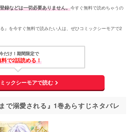
登録などは一切必要ありません。
今すぐ無料で読めちゃうの
る』を今すぐ無料で読みたい人は、ぜひコミックシーモアで2
今だけ！期間限定で
無料で2話読める！
コミックシーモアで読む
まで溺愛される』1巻あらすじネタバレ