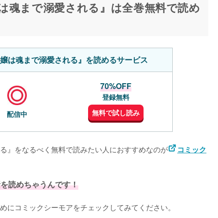
は魂まで溺愛される』は全巻無料で読め
嬢は魂まで溺愛される』を読めるサービス
70%OFF
登録無料
無料で試し読み
配信中
る』をなるべく無料で読みたい人におすすめなのが
コミック
話を読めちゃうんです！
めにコミックシーモアをチェックしてみてください。