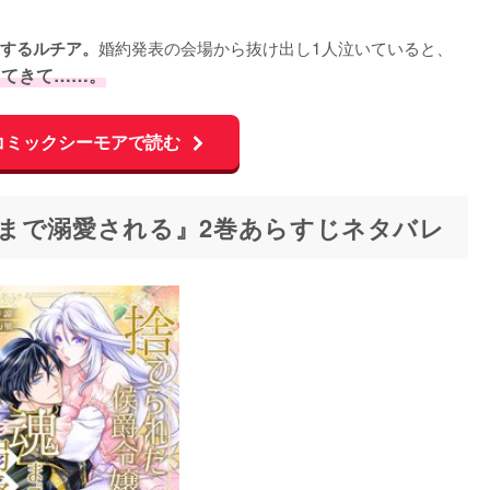
婚約発表の会場から抜け出し1人泣いていると、
するルチア。
ってきて……。
コミックシーモアで読む
まで溺愛される』2巻あらすじネタバレ