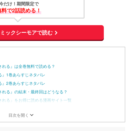
今だけ！期間限定で
無料で2話読める！
コミックシーモアで読む
される』は全巻無料で読める？
る』1巻あらすじネタバレ
る』2巻あらすじネタバレ
される』の結末・最終回はどうなる？
される』をお得に読める漫画サイト一覧
目次を開く