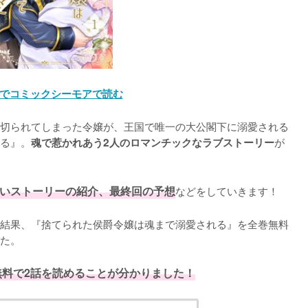
でコミックシーモアで読む
切られてしまった令嬢が、王国で唯一の大公閣下に溺愛される
る』。
が
魂で惹かれあう2人のロマンチックなラブストーリー
いストーリーの紹介、最終回の予想
などをしていきます！
結果、『捨てられた侯爵令嬢は魂まで溺愛される』を全巻無料
た。
無料で2話を読めることが分かりました！