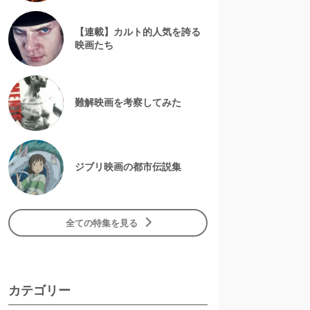
【連載】カルト的人気を誇る
映画たち
難解映画を考察してみた
ジブリ映画の都市伝説集
全ての特集を見る
カテゴリー