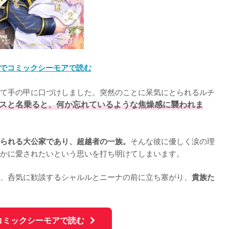
でコミックシーモアで読む
て手の甲に口づけしました。突然のことに呆気にとられるルチ
スと名乗ると、何か忘れているような焦燥感に襲われま
そんな彼に優しく涙の理
られる大公家であり、超越者の一族。
かに愛されたいという思いを打ち明けてしまいます。

、呑気に歓談するシャルルとニーナの前に立ち塞がり、
貴族た
コミックシーモアで読む