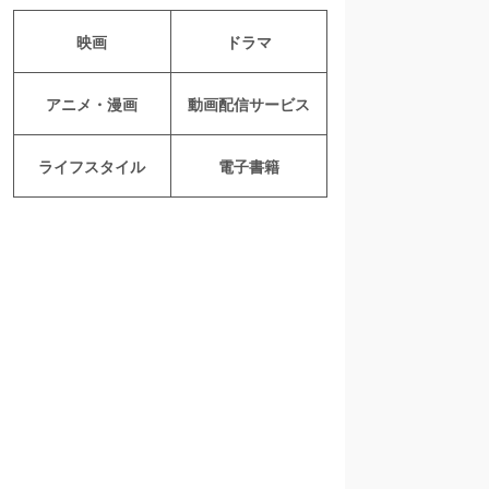
映画
ドラマ
アニメ・漫画
動画配信サービス
ライフスタイル
電子書籍