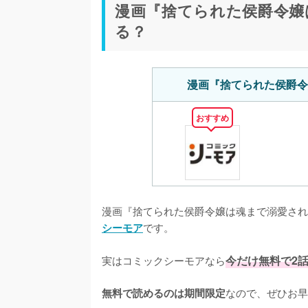
漫画『捨てられた侯爵令嬢
る？
漫画『捨てられた侯爵令
おすすめ
漫画『捨てられた侯爵令嬢は魂まで溺愛され
です。
シーモア
実はコミックシーモアなら
今だけ無料で2
なので、ぜひお早
無料で読めるのは期間限定