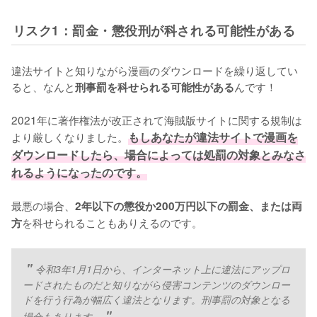
リスク1：罰金・懲役刑が科される可能性がある
違法サイトと知りながら漫画のダウンロードを繰り返してい
ると、なんと
んです！
刑事罰を科せられる可能性がある
2021年に著作権法が改正されて海賊版サイトに関する規制は
より厳しくなりました。
もしあなたが違法サイトで漫画を
ダウンロードしたら、場合によっては処罰の対象とみなさ
れるようになったのです。
最悪の場合、
2年以下の懲役か200万円以下の罰金、または両
を科せられることもありえるのです。
方
令和3年1月1日から、インターネット上に違法にアップロ
ードされたものだと知りながら侵害コンテンツのダウンロー
ドを行う行為が幅広く違法となります。刑事罰の対象となる
場合もあります。