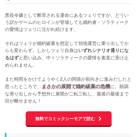
悪役令嬢として断罪される運命にあるツェリですが、どうい
う訳かゲームのヒロインが登場しても婚約者・ソラティーク
の愛情はツェリに注がれ続けます。

それはツェリが婚約破棄を想定して領地運営に乗り出してか
らも変わらず。しかしツェリ自身は
いずれシナリオ通りにな
と思い込み、中々ソラティークの愛情を素直に受け止
るはず
められません。

また時間をかけてようやく2人の関係が前向きに進みだしたと
思ったところで、
まさかの展開で婚約破棄の危機
に。順調
な滑り出しから予想外に展開が二転三転し、最後の最後まで
目が離せません！
無料でコミックシーモアで読む