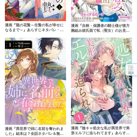
漫画『龍の花贄～生贄の私が幸せに
漫画『自称・保護者の騎士様が後方
なるまで～』あらすじネタバレ・無
腕組み彼氏面で私（聖女）のお見合
料配信情報！rawやpdfで読むのはや
いを邪魔してきます！』あらすじネ
めよう
タバレ・無料配信情報！rawやpdfで
読むのはやめよう
目次
漫画『陰キャ処女な私が異世界で美
漫画『異世界で姉に名前を奪われま
形エルフに迫られてます』あらすじ
した』結末は？全話ネタバレ＆無料