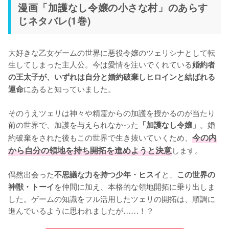
漫画「加護なし令嬢の小さな村」のあらす
じネタバレ(1巻)
大好きな乙女ゲームの世界に悪役令嬢のツェリシナとして転
生してしまった主人公。今は愛情を注いでくれている
婚約者
の王太子が、いずれは自分と婚約破棄しヒロインと結ばれる
にあると知っていました。

運命
そのうえツェリは神々や精霊からの加護を授かるのが当たり
前の世界で、加護を与えられなかった
。婚
「加護なし令嬢」
約破棄をされた後もこの世界で生き抜いていくため、
今の内
から自分の領地を持ち開拓を進めようと決意
します。

偶然出会った
と、
不思議な力を持つ少年・ヒスイ
この世界の
を仲間に加え、本格的な領地開拓に乗り出しま
神獣・トーイ
した。ゲームの知識をフル活用したツェリの開拓は、順調に
進んでいるように思われましたが……！？