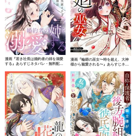
漫画『若き社長は婚約者の姉を溺愛
漫画『輪廻の巫女〜時を超え、大神
する』あらすじネタバレ・無料配信
様から寵愛される〜』あらすじネタ
情報！rawやpdfで読むのはやめよう
バレ・無料配信情報！rawやpdfで読
むのはやめよう