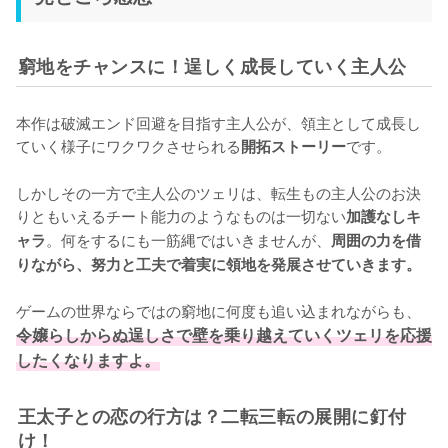
窮地をチャンスに！逞しく成長していく主人公
本作は破滅エンド回避を目指す主人公が、領主として成長し
ていく様子にワクワクさせられる
です。

開拓ストーリー
しかしその一方で主人公のツェリは、転生もの主人公のお決
りともいえるチート能力のようなものは一切ない
加護なしキ
。何をするにも一筋縄ではいきませんが、
ャラ
周囲の力を借
りながら、努力と工夫で着実に領地を発展させていきます。
ゲームの世界ならではの窮地に何度も追い込まれながらも、
令嬢らしからぬ逞しさで壁を乗り越えていくツェリを応援
したくなりますよ。
王太子との恋の行方は？二転三転の展開に釘付
け！