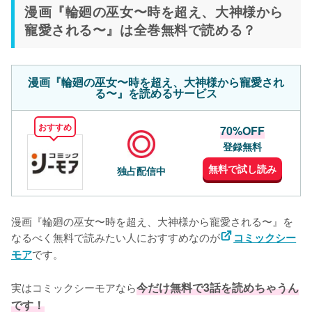
漫画『輪廻の巫女〜時を超え、大神様から
寵愛される〜』は全巻無料で読める？
漫画『輪廻の巫女〜時を超え、大神様から寵愛され
る〜』を読めるサービス
おすすめ
70%OFF
登録無料
無料で試し読み
独占配信中
漫画『輪廻の巫女〜時を超え、大神様から寵愛される〜』を
なるべく無料で読みたい人におすすめなのが
コミックシー
です。
モア
実はコミックシーモアなら
今だけ無料で3話を読めちゃうん
です！