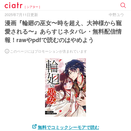
[ シアター ]
2025年7月11日更新
中野ユウ
漫画『輪廻の巫女〜時を超え、大神様から寵
愛される〜』あらすじネタバレ・無料配信情
報！rawやpdfで読むのはやめよう
このページにはプロモーションが含まれています
無料でコミックシーモアで読む