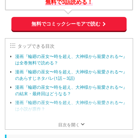
無料で3話読める！
無料でコミックシーモアで読む
タップできる目次
漫画『輪廻の巫女〜時を超え、大神様から寵愛される〜』
は全巻無料で読める？
漫画『輪廻の巫女〜時を超え、大神様から寵愛される〜』
のあらすじネタバレ(1話～3話)
漫画『輪廻の巫女〜時を超え、大神様から寵愛される〜』
の結末・最終回はどうなる？
漫画『輪廻の巫女〜時を超え、大神様から寵愛される〜』
は小説が原作？
漫画『輪廻の巫女〜時を超え、大神様から寵愛される〜』
をお得に読める漫画サイト一覧
目次を開く