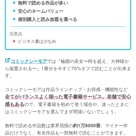
無料で読める作品が多い
安心のネームバリュー
個別購入と読み放題を選べる
注意点
ビジネス書は少なめ
では『輪廻の巫女〜時を超え、大神様か
コミックシーモア
ら寵愛される〜』1冊分を今すぐ70%オフで読むことが出来ま
す。
コミックシーモアは作品ラインナップ・お得感・機能性など
全てがバランスよく揃った電子書籍サービス。老舗で安心
感もある
ので、電子書籍を初めて使う場合や、迷ったときに
はコミックシーモアを選んでまず間違いないでしょう。
無料で読める作品数は業界屈指の
。マイナー作
約1万8000冊
品だけでなく、有名作品も一部無料で読むことができます。