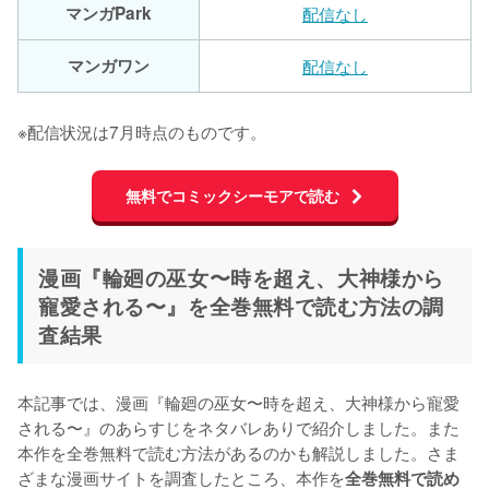
マンガPark
配信なし
マンガワン
配信なし
※配信状況は7月時点のものです。
無料でコミックシーモアで読む
漫画『輪廻の巫女〜時を超え、大神様から
寵愛される〜』を全巻無料で読む方法の調
査結果
本記事では、漫画『輪廻の巫女〜時を超え、大神様から寵愛
される〜』のあらすじをネタバレありで紹介しました。また
本作を全巻無料で読む方法があるのかも解説しました。さま
ざまな漫画サイトを調査したところ、本作を
全巻無料で読め