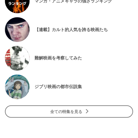
マンガ・アニメキャラの強さランキング
【連載】カルト的人気を誇る映画たち
難解映画を考察してみた
ジブリ映画の都市伝説集
全ての特集を見る