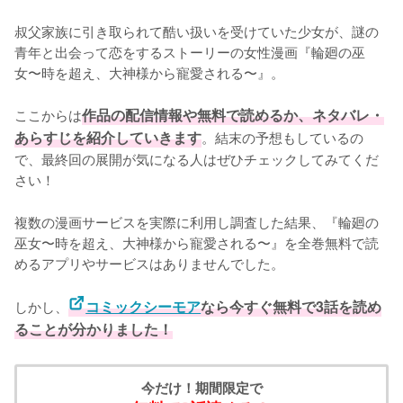
叔父家族に引き取られて酷い扱いを受けていた少女が、謎の
青年と出会って恋をするストーリーの女性漫画『輪廻の巫
女〜時を超え、大神様から寵愛される〜』。

ここからは
作品の配信情報や無料で読めるか、ネタバレ・
あらすじを紹介していきます
。結末の予想もしているの
で、最終回の展開が気になる人はぜひチェックしてみてくだ
さい！
複数の漫画サービスを実際に利用し調査した結果、『輪廻の
巫女〜時を超え、大神様から寵愛される〜』を全巻無料で読
めるアプリやサービスはありませんでした。
しかし、
コミックシーモア
なら今すぐ無料で3話を読め
ることが分かりました！
今だけ！期間限定で