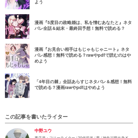
よう
漫画『5度目の政略婚は、私を憎むあなたと』ネタ
バレ全話＆結末・最終回予想！無料で読める？
漫画『お見合い相手はもじゃもじゃニート』ネタ
バレ感想！無料で読める？rawやpdfで読むのはや
めよう
「4年目の棘」全話あらすじネタバレ＆感想！無料
で読める？漫画rawやpdfはやめよう
この記事を書いたライター
中野ユウ
書店員・フリーライター / 20代前半 / 男 / 神奈川県出身 K-