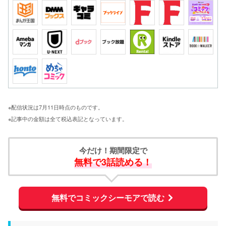
※配信状況は7月11日時点のものです。
※記事中の金額は全て税込表記となっています。
今だけ！期間限定で
無料で3話読める！
無料でコミックシーモアで読む