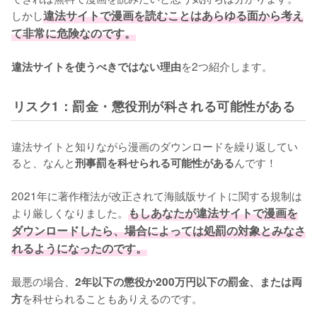
しかし
違法サイトで漫画を読むことはあらゆる面から考え
て非常に危険なのです。
を2つ紹介します。
違法サイトを使うべきではない理由
リスク1：罰金・懲役刑が科される可能性がある
違法サイトと知りながら漫画のダウンロードを繰り返してい
ると、なんと
んです！
刑事罰を科せられる可能性がある
2021年に著作権法が改正されて海賊版サイトに関する規制は
より厳しくなりました。
もしあなたが違法サイトで漫画を
ダウンロードしたら、場合によっては処罰の対象とみなさ
れるようになったのです。
最悪の場合、
2年以下の懲役か200万円以下の罰金、または両
を科せられることもありえるのです。
方