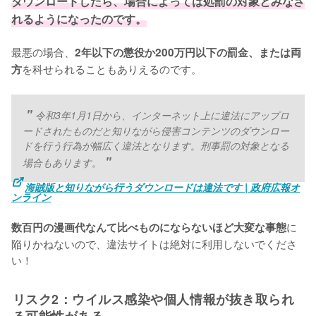
ダウンロードしたら、場合によっては処罰の対象とみなさ
れるようになったのです。
最悪の場合、
2年以下の懲役か200万円以下の罰金、または両
を科せられることもありえるのです。
方
令和3年1月1日から、インターネット上に違法にアップロ
ードされたものだと知りながら侵害コンテンツのダウンロー
ドを行う行為が幅広く違法となります。刑事罰の対象となる
場合もあります。
海賊版と知りながら行うダウンロードは違法です | 政府広報オ
ンライン
に
数百円の漫画代なんて比べものにならないほど大変な事態
陥りかねないので、違法サイトは絶対に利用しないでくださ
い！
リスク2：ウイルス感染や個人情報が抜き取られ
る可能性がある