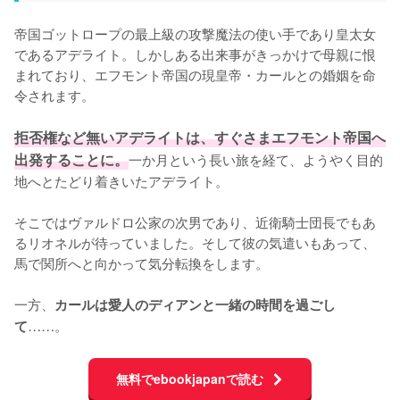
帝国ゴットロープの最上級の攻撃魔法の使い手であり皇太女
であるアデライト。しかしある出来事がきっかけで母親に恨
まれており、エフモント帝国の現皇帝・カールとの婚姻を命
令されます。

拒否権など無いアデライトは、すぐさまエフモント帝国へ
出発することに。
一か月という長い旅を経て、ようやく目的
地へとたどり着きいたアデライト。

そこではヴァルドロ公家の次男であり、近衛騎士団長でもあ
るリオネルが待っていました。そして彼の気遣いもあって、
馬で関所へと向かって気分転換をします。

一方、
カールは愛人のディアンと一緒の時間を過ごし
……。
て
無料でebookjapanで読む