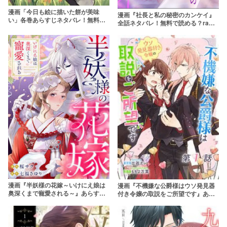
漫画「今日も絵に描いた餅が美味
漫画『社長と私の秘密のカンケイ』
い」各巻あらすじネタバレ！無料で
全話ネタバレ！無料で読める？raw
読める？rawやpdfで読むのはやめよ
やpdfで読むのはやめよう
う
漫画『半妖様の花嫁～いけにえ娘は
漫画『不機嫌な公爵様はウソ発見器
奥深くまで寵愛される～』あらすじ
付き令嬢の取説をご所望です』あら
ネタバレ・無料配信情報！rawやpdf
すじネタバレ・無料配信情報！raw
で読むのはやめよう
やpdfで読むのはやめよう