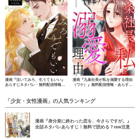
漫画『泣いてみろ、乞うてもいい』
漫画『九条社長が私を溺愛する理由
あらすじネタバレ・無料配信情報！
（ワケ）』無料配信情報・あらすじ
rawやpdfで読むのはやめよう
ネタバレ！rawやpdfで読むのはやめ
よう
「少女・女性漫画」の人気ランキング
漫画『身分差に終わった恋を、今さらですが。』
全話ネタバレあらすじ！無料で読める？raw注意