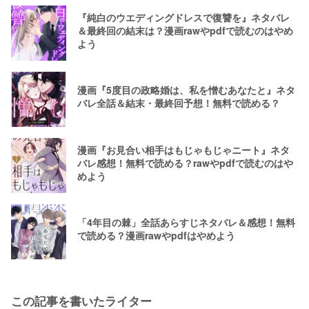
『純白のウエディングドレスで復讐を』ネタバレ
＆最終回の結末は？漫画rawやpdfで読むのはやめ
よう
漫画『5度目の政略婚は、私を憎むあなたと』ネタ
バレ全話＆結末・最終回予想！無料で読める？
漫画『お見合い相手はもじゃもじゃニート』ネタ
バレ感想！無料で読める？rawやpdfで読むのはや
めよう
「4年目の棘」全話あらすじネタバレ＆感想！無料
で読める？漫画rawやpdfはやめよう
この記事を書いたライター