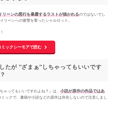
イリーンの悪行を暴露するラストが描かれる
のではないでし
イリーンへの復讐を誓ったシャルロット。

！
コミックシーモアで読む
したが "ざまぁ"しちゃってもいいです
？
しちゃってもいいですわよね？』は、
小説が原作の作品ではあ
コミックで、書籍や小説などの原作は存在しないので注意しまし