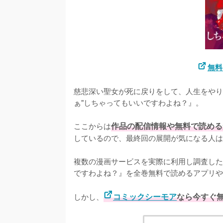
無料
慈悲深い聖女が死に戻りをして、人生をやり
ぁ"しちゃってもいいですわよね？』。

ここからは
作品の配信情報や無料で読める
しているので、最終回の展開が気になる人は
複数の漫画サービスを実際に利用し調査した
ですわよね？』を全巻無料で読めるアプリや
しかし、
コミックシーモア
なら今すぐ