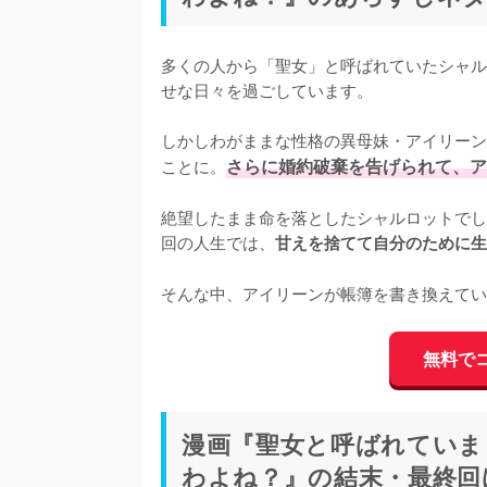
多くの人から「聖女」と呼ばれていたシャル
せな日々を過ごしています。

しかしわがままな性格の異母妹・アイリーン
ことに。
さらに婚約破棄を告げられて、
絶望したまま命を落としたシャルロットでし
回の人生では、
甘えを捨てて自分のために生
そんな中、アイリーンが帳簿を書き換えてい
無料で
漫画『聖女と呼ばれていま
わよね？』の結末・最終回