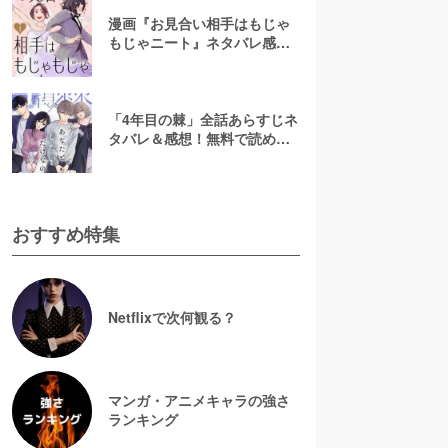
漫画『お見合い相手はもじゃ
もじゃニート』ネタバレ感
想！無料で読める？rawやpdf
で読むのはやめよう
「4年目の棘」全話あらすじネ
タバレ＆感想！無料で読め
る？漫画rawやpdfはやめよう
おすすめ特集
Netflixで次何観る？
マンガ・アニメキャラの強さ
ランキング