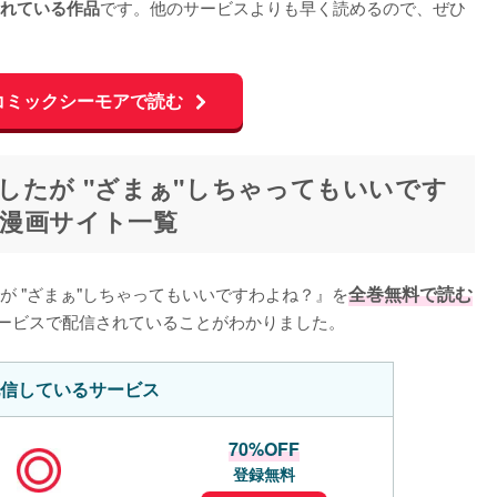
です。他のサービスよりも早く読めるので、ぜひ
れている作品
コミックシーモアで読む
したが "ざまぁ"しちゃってもいいです
漫画サイト一覧
 "ざまぁ"しちゃってもいいですわよね？』を
全巻無料で読む
ービスで配信されていることがわかりました。
信しているサービス
70%OFF
登録無料