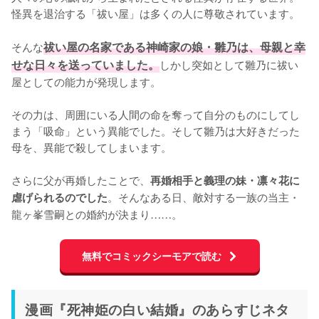
怪異を退治する「祓い屋」は多くの人に尊敬されています。

そんな
祓い屋の名家である神崎家の娘・雛乃は、母親と幸
せな日々を送っていました。
しかし突如として雛乃に祓い
屋としての能力が発現します。

その力は、周囲にいる人間の命を奪って自分のものにしてし
まう「吸命」という異能でした。そして雛乃は大好きだった
母を、異能で殺してしまいます。

さらに父が再婚したことで、
再婚相手と義理の妹・凛々花に
。そんなある日、敵対する一族の当主・
虐げられるのでした
龍ヶ峯雪嗣との婚約が決まり……。
無料でコミックシーモアで読む
漫画『死神姫の白い結婚』のあらすじネタ