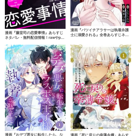
漫画『バツイチアラサーは執着弁護
漫画『藤堂司の恋愛事情』あらすじ
士に溺愛される』全巻あらすじネタ
ネタバレ・無料配信情報！rawやpdf
バレ！無料で読める？rawやpdfで読
で読むのはやめよう
むのはやめよう
漫画『おデブ悪女に転生したら、な
漫画「死に戻りの幸薄令嬢」あらす