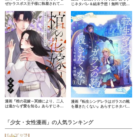
ぜかラスボス王子様に執着されてい
じネタバレ＆結末予想！無料で読め
ます』あらすじネタバレ＆無料で読
る？rawやpdfで読むのはやめよう
む方法を解説！rawで読むのはやめ
よう
漫画『棺の花嫁～冥婚により、二人
漫画『転生シンデレラはガラスの靴
は遠からず愛を知る』あらすじネタ
を履きたくない』あらすじネタバ
バレ・無料配信情報！rawやpdfで読
レ・無料配信情報！rawやpdfで読む
むのはやめよう
のはやめよう
「少女・女性漫画」の人気ランキング