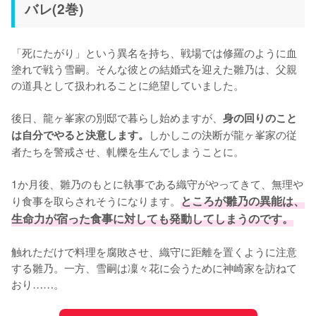
バレ(2巻)
「死にたがり」という異名を持ち、戦場では修羅のように血
塗れで戦う雪嗣。そんな彼との結婚式を迎えた雛乃は、父親
の道具として扱われることに絶望していました。

後日、龍ヶ峯家の別邸で暮らし始めますが、
身の回りのこと
しかしこの決断が龍ヶ峯家の従
は自分でやると決意します。
者たちを警戒させ、軋轢を生んでしまうことに。

1か月後、雛乃のもとに執事である織守がやってきて、無理や
り食事を取らされそうになります。
ところが雛乃の異能は、
生命力が宿った食事に対しても発動してしまうのです。
触れただけで料理を腐敗させ、織守に距離を置くように注意
する雛乃。一方、雪嗣は凜々花に会うために神崎家を訪ねて
おり……。