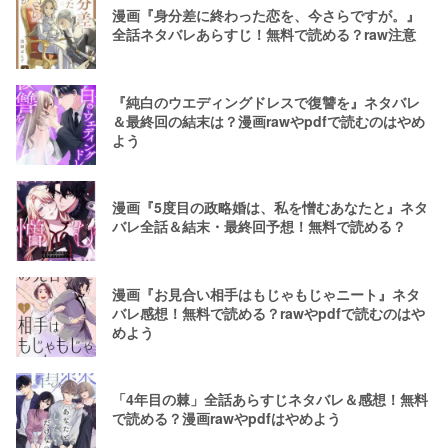
漫画『身分差に終わった恋を、今さらですが。』
全話ネタバレあらすじ！無料で読める？raw注意
『純白のウエディングドレスで復讐を』ネタバレ
＆最終回の結末は？漫画rawやpdfで読むのはやめ
よう
漫画『5度目の政略婚は、私を憎むあなたと』ネタ
バレ全話＆結末・最終回予想！無料で読める？
漫画『お見合い相手はもじゃもじゃニート』ネタ
バレ感想！無料で読める？rawやpdfで読むのはや
めよう
「4年目の棘」全話あらすじネタバレ＆感想！無料
で読める？漫画rawやpdfはやめよう