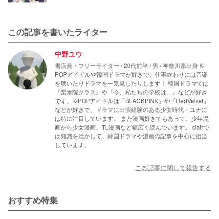
この記事を書いたライター
中野ユウ
書店員・フリーライター / 20代前半 / 男 / 神奈川県出身 K-
POPアイドルや韓国ドラマが好きで、仕事終わりには音楽
を聴いたりドラマを一気見したりします！ 韓国ドラマでは
『梨泰院クラス』や『今、私たちの学校は…』などが好き
です。K-POPアイドルは「BLACKPINK」や「RedVelvet」
などが好きで、ドラマに出演経験のある少女時代・ユナに
は特に注目しています。 また漫画好きでもあって、少年漫
画から少女漫画、TL漫画など幅広く読んでいます。 ciatrで
は知識を活かして、韓国ドラマや漫画の記事を中心に担当
しています。
この記事に関して報告する
おすすめ特集