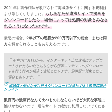
2021年に著作権法が改正されて海賊版サイトに関する規制は
より厳しくなりました。
もしあなたが違法サイトで漫画を
ダウンロードしたら、場合によっては処罰の対象とみなさ
れるようになったのです。
最悪の場合、
2年以下の懲役か200万円以下の罰金、または両
を科せられることもありえるのです。
方
令和3年1月1日から、インターネット上に違法にアップロ
ードされたものだと知りながら侵害コンテンツのダウンロー
ドを行う行為が幅広く違法となります。刑事罰の対象となる
場合もあります。
海賊版と知りながら行うダウンロードは違法です | 政府広報オ
ンライン
に
数百円の漫画代なんて比べものにならないほど大変な事態
陥りかねないので、違法サイトは絶対に利用しないでくださ
い！