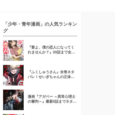
「少年・青年漫画」の人気ランキン
グ
『妻よ、僕の恋人になってく
れませんか？』20話まで全話
ネタバレ！NTRなし再構築ハ
ッピーエンド
『ふくしゅうさん』全巻ネタ
バレ！せいぎちゃんの正体・
結末を予想！無料で読める？
漫画『アガペー ～異常心理士
の審判～』最新5話までネタバ
レ！無料で読める？rawやpdf
で読むのはやめよう