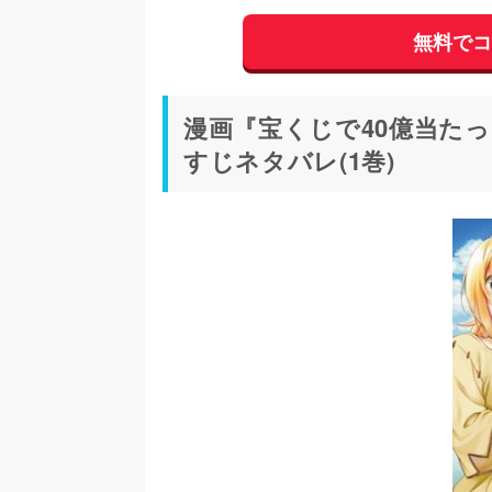
無料で
漫画『宝くじで40億当た
すじネタバレ(1巻)