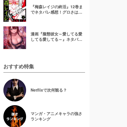
『梅森レイジの終活』12巻ま
でネタバレ感想！グロさはど
れくらい？漫画rawで無料で読
むのは危険
漫画『擬態彼女～愛してる愛
してる愛してる～』ネタバレ
全話＆美咲の正体考察！結末
予想と無料で読む方法
おすすめ特集
Netflixで次何観る？
マンガ・アニメキャラの強さ
ランキング