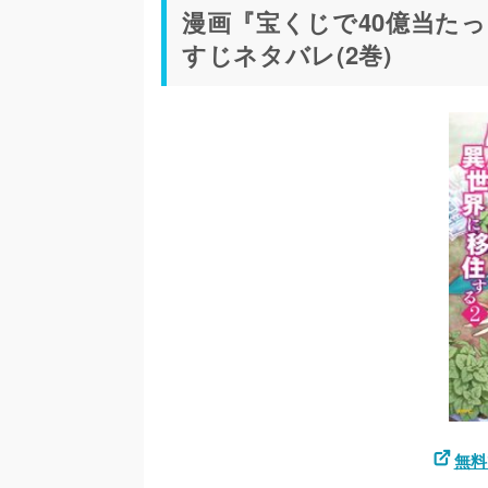
漫画『宝くじで40億当た
すじネタバレ(2巻)
無料