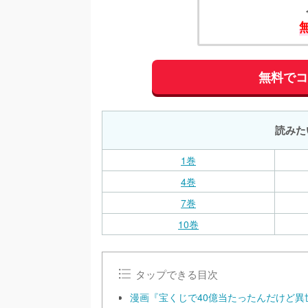
無料で
読みた
1巻
4巻
7巻
10巻
タップできる目次
漫画『宝くじで40億当たったんだけど