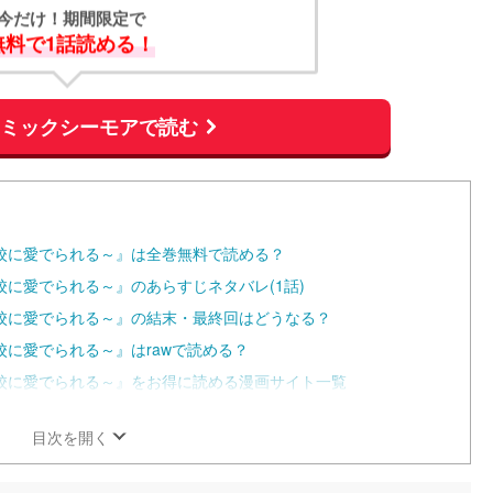
今だけ！期間限定で
無料で1話読める！
コミックシーモアで読む
校に愛でられる～』は全巻無料で読める？
に愛でられる～』のあらすじネタバレ(1話)
校に愛でられる～』の結末・最終回はどうなる？
に愛でられる～』はrawで読める？
校に愛でられる～』をお得に読める漫画サイト一覧
目次を開く