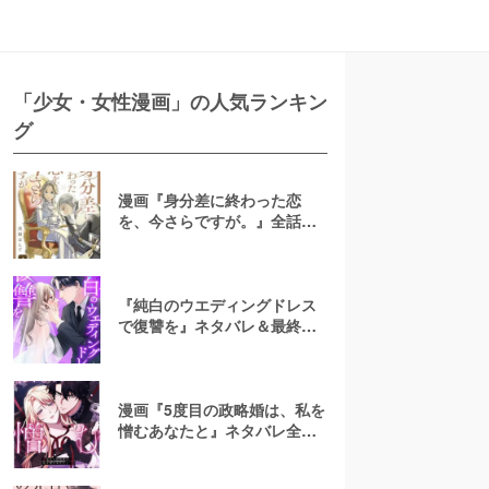
「少女・女性漫画」の人気ランキン
グ
漫画『身分差に終わった恋
を、今さらですが。』全話ネ
タバレあらすじ！無料で読め
る？raw注意
『純白のウエディングドレス
で復讐を』ネタバレ＆最終回
の結末は？漫画rawやpdfで読
むのはやめよう
漫画『5度目の政略婚は、私を
憎むあなたと』ネタバレ全話
＆結末・最終回予想！無料で
読める？