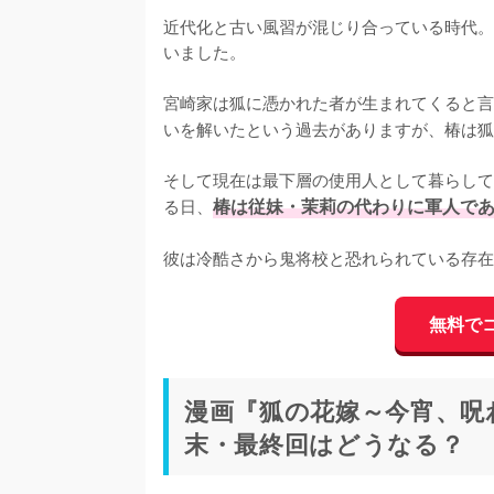
近代化と古い風習が混じり合っている時代。
いました。

宮崎家は狐に憑かれた者が生まれてくると言
いを解いたという過去がありますが、椿は狐
そして現在は最下層の使用人として暮らして
る日、
椿は従妹・茉莉の代わりに軍人で
彼は冷酷さから鬼将校と恐れられている存在
無料で
漫画『狐の花嫁～今宵、呪
末・最終回はどうなる？