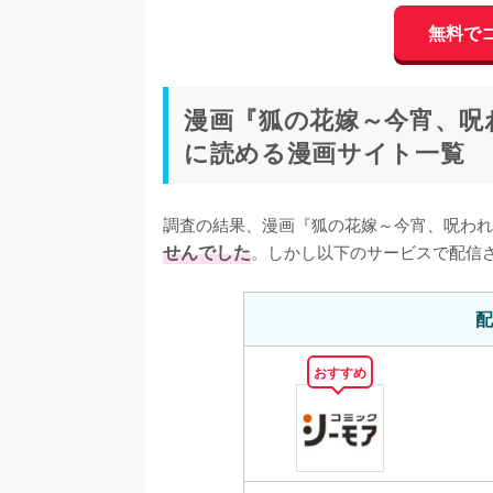
無料で
漫画『狐の花嫁～今宵、呪
に読める漫画サイト一覧
調査の結果、漫画『狐の花嫁～今宵、呪われ
せんでした
。しかし以下のサービスで配信
配
おすすめ