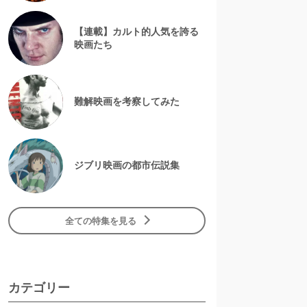
【連載】カルト的人気を誇る
映画たち
難解映画を考察してみた
ジブリ映画の都市伝説集
全ての特集を見る
カテゴリー