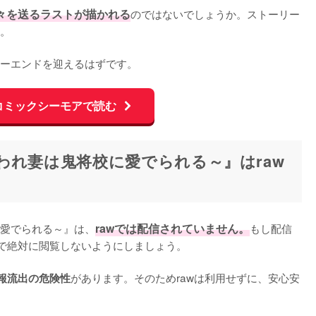
々を送るラストが描かれる
のではないでしょうか。ストーリー
。

ーエンドを迎えるはずです。
コミックシーモアで読む
われ妻は鬼将校に愛でられる～』はraw
愛でられる～』は、
rawでは配信されていません。
もし配信
で絶対に閲覧しないようにしましょう。

があります。そのためrawは利用せずに、安心安
報流出の危険性