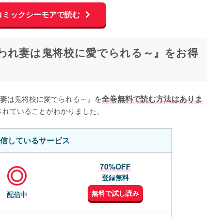
コミックシーモアで読む
われ妻は鬼将校に愛でられる～』をお得
妻は鬼将校に愛でられる～』を
全巻無料で読む方法はありま
されていることがわかりました。
信しているサービス
70%OFF
登録無料
無料で試し読み
配信中