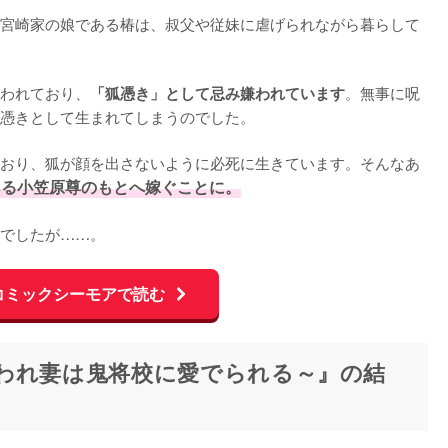
宮崎家の娘である椿は、叔父や従妹に虐げられながら暮らして
われており、
。無事に呪
「狐憑き」として忌み嫌われています
憑きとして生まれてしまうのでした。

おり、狐が顔を出さないように必死に生きています。そんなあ
ある小笠原尊のもとへ嫁ぐことに。
でしたが……。
コミックシーモアで読む
われ妻は鬼将校に愛でられる～』の結