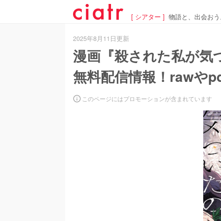
[ シアター ]
物語と、出会おう
2025年8月11日更新
漫画『殺された私が気
無料配信情報！rawや
このページにはプロモーションが含まれています