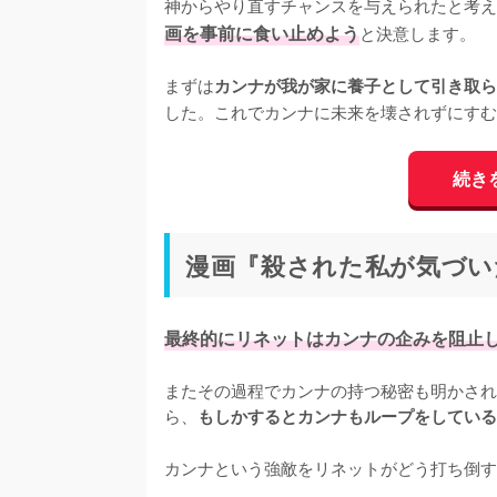
神からやり直すチャンスを与えられたと考え
画を事前に食い止めよう
と決意します。

まずは
カンナが我が家に養子として引き取ら
した。これでカンナに未来を壊されずにすむ
続きを
漫画『殺された私が気づい
最終的にリネットはカンナの企みを阻止
またその過程でカンナの持つ秘密も明かされ
ら、
もしかするとカンナもループをしている
カンナという強敵をリネットがどう打ち倒す