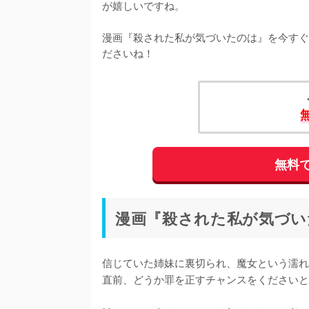
が嬉しいですね。
漫画『殺された私が気づいたのは』を今すぐ無料
ださいね！
無料で
漫画『殺された私が気づい
信じていた姉妹に裏切られ、魔女という濡れ
直前、どうか罪を正すチャンスをくださいと