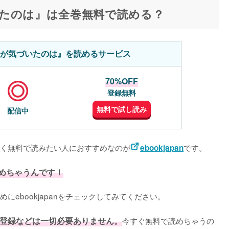
たのは』は全巻無料で読める？
が気づいたのは』を読めるサービス
70%OFF
登録無料
無料で試し読み
配信中
く無料で読みたい人におすすめなのが
です。
ebookjapan
めちゃうんです！
にebookjapanをチェックしてみてください。
登録などは一切必要ありません。
今すぐ無料で読めちゃうの