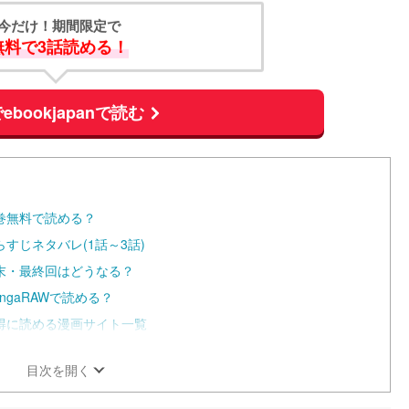
今だけ！期間限定で
無料で3話読める！
ebookjapanで読む
巻無料で読める？
すじネタバレ(1話～3話)
末・最終回はどうなる？
gaRAWで読める？
得に読める漫画サイト一覧
目次を開く