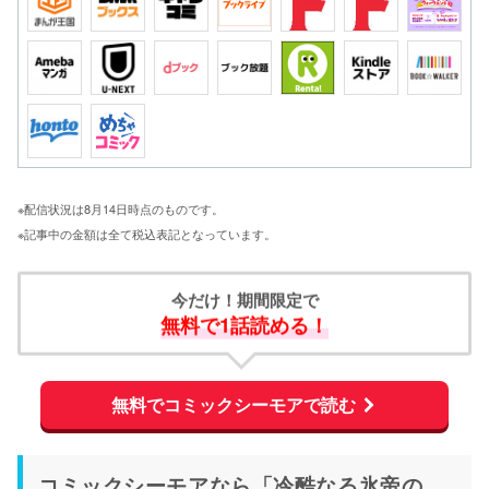
※配信状況は8月14日時点のものです。
※記事中の金額は全て税込表記となっています。
今だけ！期間限定で
無料で1話読める！
無料でコミックシーモアで読む
コミックシーモアなら「冷酷なる氷帝の、