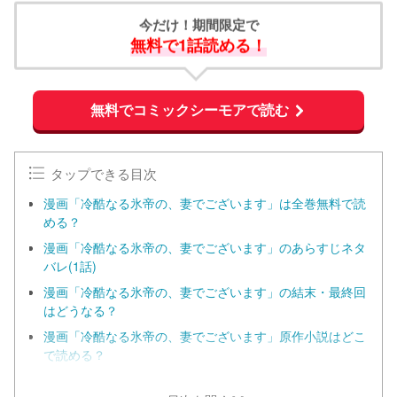
今だけ！期間限定で
無料で1話読める！
無料でコミックシーモアで読む
タップできる目次
漫画「冷酷なる氷帝の、妻でございます」は全巻無料で読
める？
漫画「冷酷なる氷帝の、妻でございます」のあらすじネタ
バレ(1話)
漫画「冷酷なる氷帝の、妻でございます」の結末・最終回
はどうなる？
漫画「冷酷なる氷帝の、妻でございます」原作小説はどこ
で読める？
漫画「冷酷なる氷帝の、妻でございます」をお得に読める