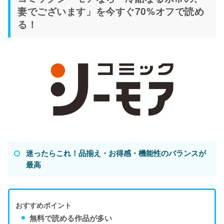
妻でございます」を今すぐ70%オフで読め
る！
迷ったらこれ！品揃え・お得感・機能性のバランスが
最高
おすすめポイント
無料で読める作品が多い