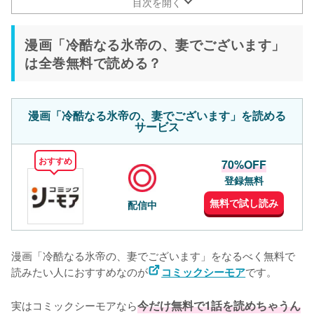
漫画サイト一覧
目次を開く
漫画「冷酷なる氷帝の、妻でございます」
は全巻無料で読める？
漫画「冷酷なる氷帝の、妻でございます」を読める
サービス
おすすめ
70%OFF
登録無料
無料で試し読み
配信中
漫画「冷酷なる氷帝の、妻でございます」をなるべく無料で
読みたい人におすすめなのが
です。
コミックシーモア
実はコミックシーモアなら
今だけ無料で1話を読めちゃうん