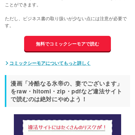
ことができます。
ただし、ビジネス書の取り扱いが少ない点には注意が必要で
す。
無料でコミックシーモアで読む
コミックシーモアについてもっと詳しく
漫画「冷酷なる氷帝の、妻でございます」
をraw・hitomi・zip・pdfなど違法サイト
で読むのは絶対にやめよう！