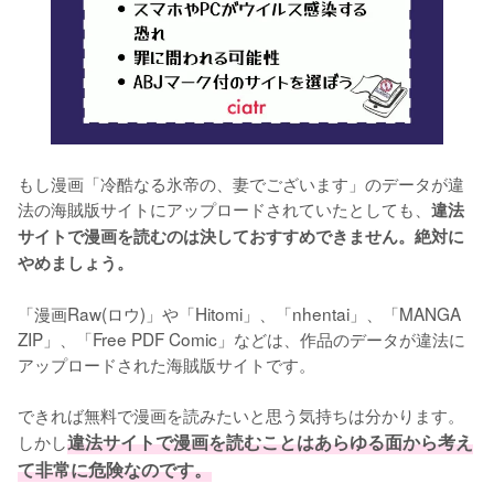
もし漫画「冷酷なる氷帝の、妻でございます」のデータが違
法の海賊版サイトにアップロードされていたとしても、
違法
サイトで漫画を読むのは決しておすすめできません。絶対に
やめましょう。
「漫画Raw(ロウ)」や「Hitomi」、「nhentai」、「MANGA 
ZIP」、「Free PDF Comic」などは、作品のデータが違法に
アップロードされた海賊版サイトです。
できれば無料で漫画を読みたいと思う気持ちは分かります。
しかし
違法サイトで漫画を読むことはあらゆる面から考え
て非常に危険なのです。