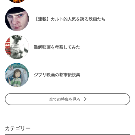
【連載】カルト的人気を誇る映画たち
難解映画を考察してみた
ジブリ映画の都市伝説集
全ての特集を見る
カテゴリー