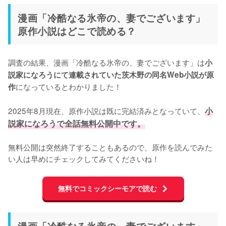
漫画「冷酷なる氷帝の、妻でございます」
原作小説はどこで読める？
調査の結果、漫画「冷酷なる氷帝の、妻でございます」は
小
説家になろうにて連載されていた茨木野の同名Web小説が原
になっているとわかりました！

作
2025年8月現在、原作小説は既に完結済みとなっていて、
小
説家になろうで全話無料公開中です。
無料公開は突然終了することもあるので、原作を読んでみた
い人は早めにチェックしてみてくださいね！
無料でコミックシーモアで読む
漫画「冷酷なる氷帝の、妻でございます」