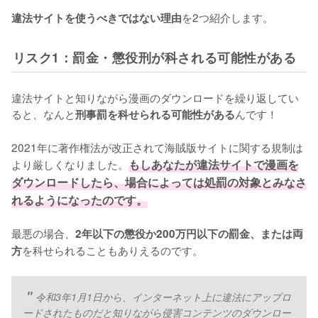
を2つ紹介します。
違法サイトを使うべきではない理由
リスク1：罰金・懲役刑が科される可能性がある
違法サイトと知りながら漫画のダウンロードを繰り返してい
ると、なんと
んです！
刑事罰を科せられる可能性がある
2021年に著作権法が改正されて海賊版サイトに関する規制は
より厳しくなりました。
もしあなたが違法サイトで漫画を
ダウンロードしたら、場合によっては処罰の対象とみなさ
れるようになったのです。
最悪の場合、
2年以下の懲役か200万円以下の罰金、または両
を科せられることもありえるのです。
方
令和3年1月1日から、インターネット上に違法にアップロ
ードされたものだと知りながら侵害コンテンツのダウンロー