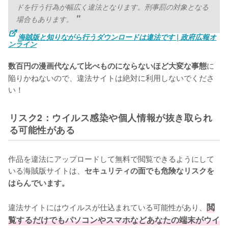
ドを行う行為が幅広く違法となります。刑事罰の対象となる
場合もあります。
海賊版と知りながら行うダウンロードは違法です | 政府広報オ
ンライン
に
数百円の漫画代なんて比べものにならないほど大変な事態
陥りかねないので、違法サイトは絶対に利用しないでくださ
い！
リスク2：ウイルス感染や個人情報が抜き取られ
る可能性がある
作品を違法にアップロードして無料で閲覧できるようにして
いる海賊版サイトは、
セキュリティの面でも危険なリスクを
はらんでいます。
違法サイトにはウイルスが仕込まれている可能性があり、
閲
覧するだけでもパソコンやスマホなどあなたの端末がウイ