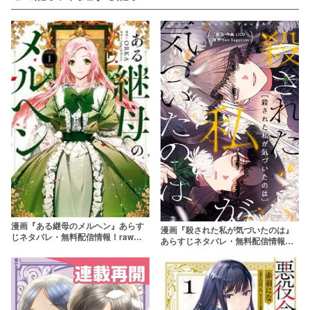
漫画『ある継母のメルヘン』あらす
漫画『殺された私が気づいたのは』
じネタバレ・無料配信情報！rawや
あらすじネタバレ・無料配信情報！
pdfで読むのはやめよう
rawやpdfで読むのはやめよう