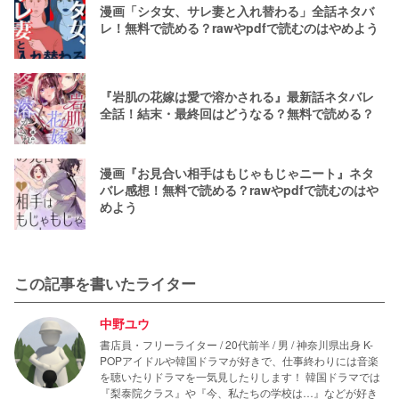
漫画「シタ女、サレ妻と入れ替わる」全話ネタバ
レ！無料で読める？rawやpdfで読むのはやめよう
『岩肌の花嫁は愛で溶かされる』最新話ネタバレ
全話！結末・最終回はどうなる？無料で読める？
漫画『お見合い相手はもじゃもじゃニート』ネタ
バレ感想！無料で読める？rawやpdfで読むのはや
めよう
この記事を書いたライター
中野ユウ
書店員・フリーライター / 20代前半 / 男 / 神奈川県出身 K-
POPアイドルや韓国ドラマが好きで、仕事終わりには音楽
を聴いたりドラマを一気見したりします！ 韓国ドラマでは
『梨泰院クラス』や『今、私たちの学校は…』などが好き