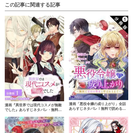
この記事に関連する記事
漫画「悪役令嬢の成り上がり」全話
漫画『異世界では現代コスメが無敵
あらすじネタバレ！無料で読める？
でした』あらすじネタバレ・無料配
rawやpdfで読むのはやめよう
信情報！rawやpdfで読むのはやめよ
う