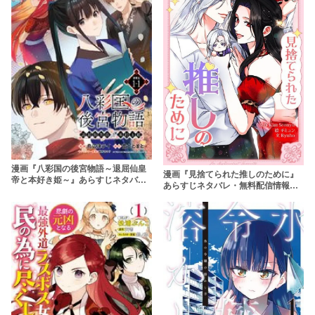
漫画『八彩国の後宮物語～退屈仙皇
漫画『見捨てられた推しのために』
帝と本好き姫～』あらすじネタバ
あらすじネタバレ・無料配信情報！
レ・無料配信情報！rawやpdfで読む
rawやpdfで読むのはやめよう
のはやめよう