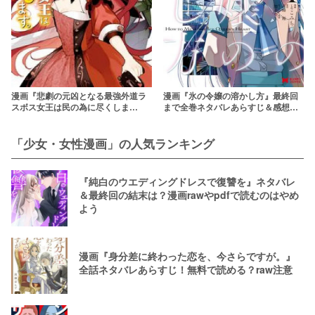
漫画『悲劇の元凶となる最強外道ラ
漫画『氷の令嬢の溶かし方』最終回
スボス女王は民の為に尽くしま
まで全巻ネタバレあらすじ＆感想！
す。』最新話まで全話ネタバレあら
世話焼き男子と氷の令嬢が送る甘酸
すじ＆感想！極悪女王が女神のよう
っぱいピュアラブストーリー
な女王に！？【ラス為】
「少女・女性漫画」の人気ランキング
『純白のウエディングドレスで復讐を』ネタバレ
＆最終回の結末は？漫画rawやpdfで読むのはやめ
よう
漫画『身分差に終わった恋を、今さらですが。』
全話ネタバレあらすじ！無料で読める？raw注意