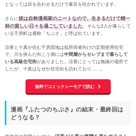
となっては目を合わせるだけで暴言を吐かれています。

さらに
彼は自称漫画家のニートなので、生きるだけで精一
杯の貧しい日々を過ごしていました
。そんな2人が暮らして
いる千房町は通称「ちぶさ」と呼ばれています。

涼香と十真が住む千房団地は低所得者向けの定期使用住宅
で、川を挟んだ向こう側には
中間層からセレブまで暮らして
がありました。涼香にとっては無縁の場所で
いる高級住宅街
したが、十真はなぜか住宅街を訪れており……。
無料でコミックシーモアで読む
漫画『ふたつのちぶさ』の結末・最終回は
どうなる？
最終回の展開としては、