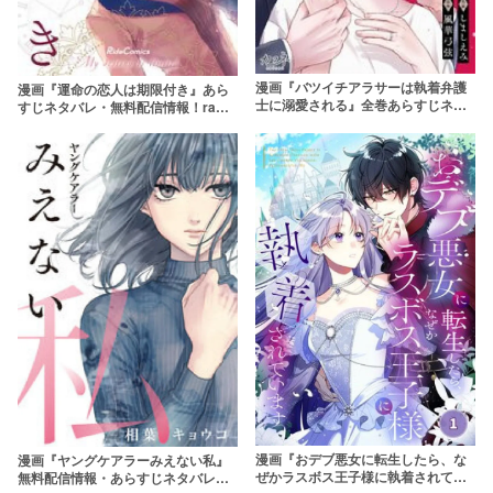
漫画『バツイチアラサーは執着弁護
漫画『運命の恋人は期限付き』あら
士に溺愛される』全巻あらすじネタ
すじネタバレ・無料配信情報！raw
バレ！無料で読める？rawやpdfで読
やpdfで読むのはやめよう
むのはやめよう
漫画『おデブ悪女に転生したら、な
漫画『ヤングケアラーみえない私』
ぜかラスボス王子様に執着されてい
無料配信情報・あらすじネタバレ！