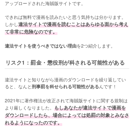
アップロードされた海賊版サイトです。
できれば無料で漫画を読みたいと思う気持ちは分かります。
しかし
違法サイトで漫画を読むことはあらゆる面から考え
て非常に危険なのです。
を2つ紹介します。
違法サイトを使うべきではない理由
リスク1：罰金・懲役刑が科される可能性がある
違法サイトと知りながら漫画のダウンロードを繰り返してい
ると、なんと
んです！
刑事罰を科せられる可能性がある
2021年に著作権法が改正されて海賊版サイトに関する規制は
より厳しくなりました。
もしあなたが違法サイトで漫画を
ダウンロードしたら、場合によっては処罰の対象とみなさ
れるようになったのです。