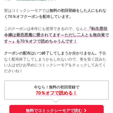
実はコミックシーモアでは
無料の初回登録をした人にもれな
く70％オフクーポンを配布しています。
このクーポンは本作にも使用できるので、なんと
『転生悪役
令嬢は最恐悪魔に愛されてます～ただし二人とも無自覚で
す～』を70％オフで読めちゃうんです！
予告
クーポンの配布はいつ終了してしまうか分かりません。
なく配布終了してしまうかもしれないので、巻を安く読みた
い人はぜひお早めにコミックシーモアをチェックしてみてく
ださいね！
今なら！無料の初回登録で
70％オフで読める！
無料でコミックシーモアで読む