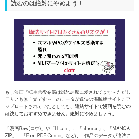
読むのは絶対にやめよう！
もし漫画『転生悪役令嬢は最恐悪魔に愛されてます～ただし
二人とも無自覚です～』のデータが違法の海賊版サイトにア
ップロードされていたとしても、
違法サイトで漫画を読むの
は決しておすすめできません。絶対にやめましょう。
「漫画Raw(ロウ)」や「Hitomi」、「nhentai」、「MANGA 
ZIP」、「Free PDF Comic」などは、作品のデータが違法に