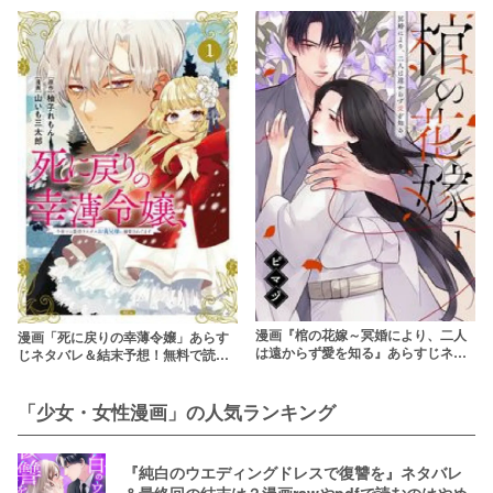
ます』あらすじネタバレ＆無料で読
rawやpdfで読むのはやめよう
む方法を解説！rawで読むのはやめ
よう
漫画『棺の花嫁～冥婚により、二人
漫画「死に戻りの幸薄令嬢」あらす
は遠からず愛を知る』あらすじネタ
じネタバレ＆結末予想！無料で読め
バレ・無料配信情報！rawやpdfで読
る？rawやpdfで読むのはやめよう
むのはやめよう
「少女・女性漫画」の人気ランキング
『純白のウエディングドレスで復讐を』ネタバレ
＆最終回の結末は？漫画rawやpdfで読むのはやめ