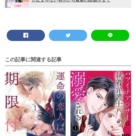
この記事に関連する記事