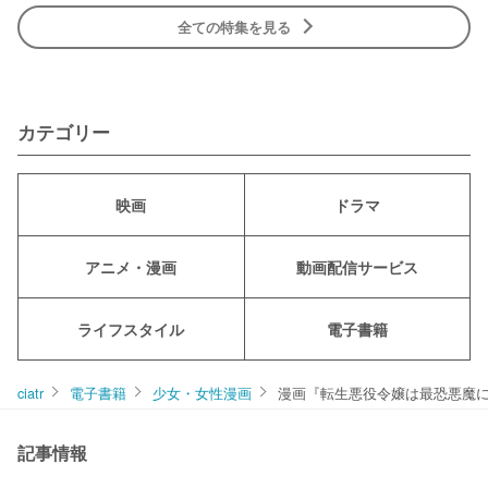
全ての特集を見る
カテゴリー
映画
ドラマ
アニメ・漫画
動画配信サービス
ライフスタイル
電子書籍
ciatr
電子書籍
少女・女性漫画
漫画『転生悪役令嬢は最恐悪魔に
記事情報