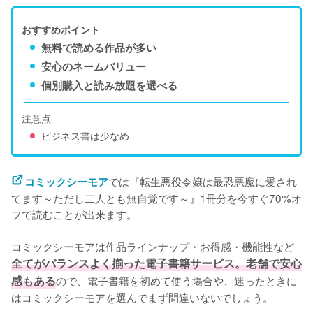
おすすめポイント
無料で読める作品が多い
安心のネームバリュー
個別購入と読み放題を選べる
注意点
ビジネス書は少なめ
では『転生悪役令嬢は最恐悪魔に愛され
コミックシーモア
てます～ただし二人とも無自覚です～』1冊分を今すぐ70%オ
フで読むことが出来ます。
コミックシーモアは作品ラインナップ・お得感・機能性など
全てがバランスよく揃った電子書籍サービス。老舗で安心
感もある
ので、電子書籍を初めて使う場合や、迷ったときに
はコミックシーモアを選んでまず間違いないでしょう。