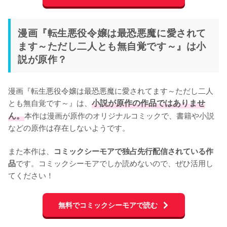
漫画『転生悪役令嬢は最恐悪魔に愛されて
ます～ただし二人とも無自覚です～』は小
説が原作？
漫画『転生悪役令嬢は最恐悪魔に愛されてます～ただし二人
とも無自覚です～』は、
小説が原作の作品ではありませ
ん。
本作は漫画が原作のオリジナルコミックで、書籍や小説
などの原作は存在しないようです。

また本作は、
コミックシーモアで独占先行配信されている作
です。コミックシーモアでしか読めないので、ぜひ活用し
品
てください！
無料でコミックシーモアで読む