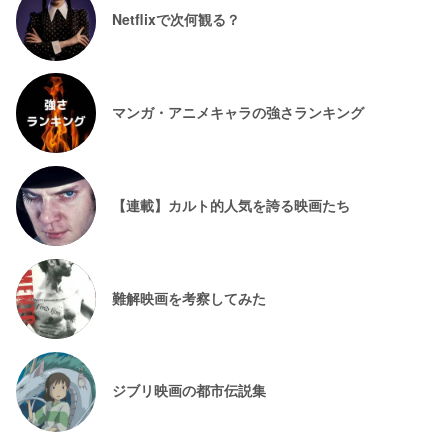
Netflixで次何観る？
マンガ・アニメキャラの強さランキング
【連載】カルト的人気を誇る映画たち
難解映画を考察してみた
ジブリ映画の都市伝説集