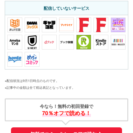
配信していないサービス
※配信状況は9月1日時点のものです。
※記事中の金額は全て税込表記となっています。
今なら！無料の初回登録で
70％オフで読める！