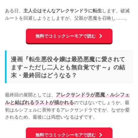
ある日、
します。破滅
主人公はそんなアレクサンドラに転生
ルートを回避しようとしますが、父親が悪魔を召喚し……。
無料でコミックシーモアで読む
漫画『転生悪役令嬢は最恐悪魔に愛されて
ます～ただし二人とも無自覚です～』の結
末・最終回はどうなる？
最終回の展開としては、
アレクサンドラが悪魔・ルシフェ
ルと結ばれるラストが描かれる
のではないでしょうか。最
初はルシフェルに畏怖するアレクサンドラですが、なぜか愛
されるため、最後には両想いなるはずです。
無料でコミックシーモアで読む