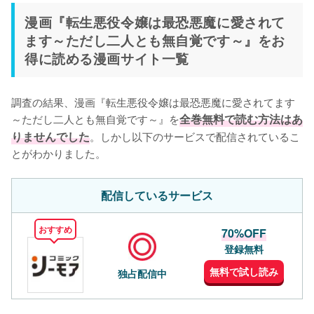
漫画『転生悪役令嬢は最恐悪魔に愛されて
ます～ただし二人とも無自覚です～』をお
得に読める漫画サイト一覧
調査の結果、漫画『転生悪役令嬢は最恐悪魔に愛されてます
～ただし二人とも無自覚です～』を
全巻無料で読む方法はあ
りませんでした
。しかし以下のサービスで配信されているこ
とがわかりました。
配信しているサービス
おすすめ
70%OFF
登録無料
無料で試し読み
独占配信中