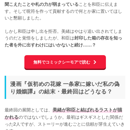
ことを和臣に伝えま
聞こえたことや札の力が弱まっている
す。そして呪符を作って貢献するので何とか家に置いてほし
いと懇願しました。

しかし和臣は申し出を拒否。美緒はやはり追い出されてしま
うのだと覚悟をしましたが、和臣は
封印した箱の存在を知っ
た者を外に出すわけにはいかないと続け……？
無料でコミックシーモアで読む
漫画『仮初めの花嫁 一条家に嫁いだ私の偽
り婚姻譚』の結末・最終回はどうなる？
最終回の展開としては、
美緒が和臣と結ばれるラストが描
かれる
のではないでしょうか。最初はギスギスとした関係だ
った2人ですが、ストーリーが進むごとに信頼が芽生えていき