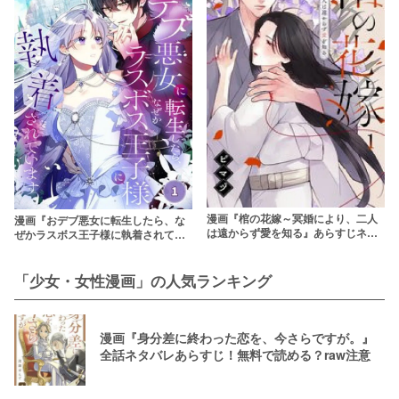
漫画『棺の花嫁～冥婚により、二人
漫画『おデブ悪女に転生したら、な
は遠からず愛を知る』あらすじネタ
ぜかラスボス王子様に執着されてい
バレ・無料配信情報！rawやpdfで読
ます』あらすじネタバレ＆無料で読
むのはやめよう
む方法を解説！rawで読むのはやめ
よう
「少女・女性漫画」の人気ランキング
漫画『身分差に終わった恋を、今さらですが。』
全話ネタバレあらすじ！無料で読める？raw注意