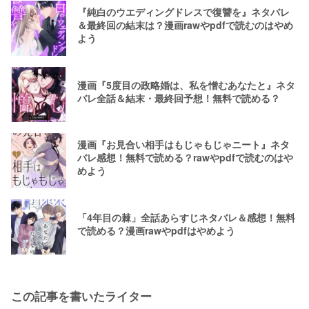
『純白のウエディングドレスで復讐を』ネタバレ
＆最終回の結末は？漫画rawやpdfで読むのはやめ
よう
漫画『5度目の政略婚は、私を憎むあなたと』ネタ
バレ全話＆結末・最終回予想！無料で読める？
漫画『お見合い相手はもじゃもじゃニート』ネタ
バレ感想！無料で読める？rawやpdfで読むのはや
めよう
「4年目の棘」全話あらすじネタバレ＆感想！無料
で読める？漫画rawやpdfはやめよう
この記事を書いたライター