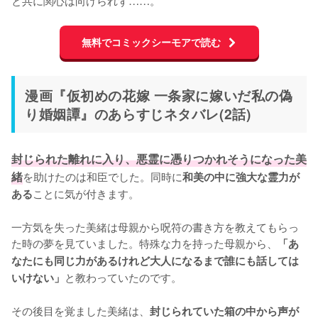
無料でコミックシーモアで読む
漫画『仮初めの花嫁 一条家に嫁いだ私の偽
り婚姻譚』のあらすじネタバレ(2話)
封じられた離れに入り、悪霊に憑りつかれそうになった美
緒
を助けたのは和臣でした。同時に
和美の中に強大な霊力が
ことに気が付きます。

ある
一方気を失った美緒は母親から呪符の書き方を教えてもらっ
た時の夢を見ていました。特殊な力を持った母親から、
「あ
なたにも同じ力があるけれど大人になるまで誰にも話しては
と教わっていたのです。

いけない」
その後目を覚ました美緒は、
封じられていた箱の中から声が