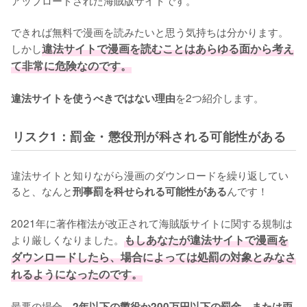
アップロードされた海賊版サイトです。
できれば無料で漫画を読みたいと思う気持ちは分かります。
しかし
違法サイトで漫画を読むことはあらゆる面から考え
て非常に危険なのです。
を2つ紹介します。
違法サイトを使うべきではない理由
リスク1：罰金・懲役刑が科される可能性がある
違法サイトと知りながら漫画のダウンロードを繰り返してい
ると、なんと
んです！
刑事罰を科せられる可能性がある
2021年に著作権法が改正されて海賊版サイトに関する規制は
より厳しくなりました。
もしあなたが違法サイトで漫画を
ダウンロードしたら、場合によっては処罰の対象とみなさ
れるようになったのです。
最悪の場合、
2年以下の懲役か200万円以下の罰金、または両