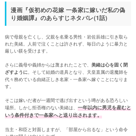
漫画『仮初めの花嫁 一条家に嫁いだ私の偽
り婚姻譚』のあらすじネタバレ(1話)
病で母親を亡くし、父親を名乗る男性・岩佐辰雄に引き取ら
れた美緒。人前で泣くことは許されず、毎日のように暴力と
厳しい躾を受けます。

さらに義母や義姉からは蔑まれたことで、
美緒は心を固く閉
。そして結婚の道具となり、天皇直属の退魔師を
ざすように
代々務めている由緒正しき名家・一条家へ嫁ぐことになりま
す。

そこは嫁いだ者が一週間で逃げ出すという噂がある恐ろしい
場所。しかし拒否権のない美緒は、
一年以内に男児を産むと
いう条件付きで一条家へと送り出されます。
当主・和臣と対面しますが、「部屋から出るな」という命令
と共に関心は向けられず……。