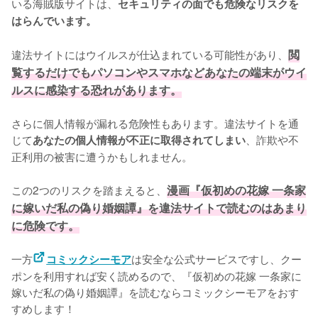
いる海賊版サイトは、
セキュリティの面でも危険なリスクを
はらんでいます。
違法サイトにはウイルスが仕込まれている可能性があり、
閲
覧するだけでもパソコンやスマホなどあなたの端末がウイ
ルスに感染する恐れがあります。
さらに個人情報が漏れる危険性もあります。違法サイトを通
じて
、詐欺や不
あなたの個人情報が不正に取得されてしまい
正利用の被害に遭うかもしれません。
この2つのリスクを踏まえると、
漫画『仮初めの花嫁 一条家
に嫁いだ私の偽り婚姻譚』を違法サイトで読むのはあまり
に危険です。
一方
は安全な公式サービスですし、クー
コミックシーモア
ポンを利用すれば安く読めるので、『仮初めの花嫁 一条家に
嫁いだ私の偽り婚姻譚』を読むならコミックシーモアをおす
すめします！