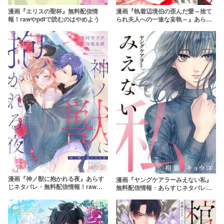
漫画『執着辺境伯の歪んだ愛～捨て
漫画『エリスの聖杯』無料配信情
られ夫人への一途な妄執～』あらす
報！rawやpdfで読むのはやめよう
じネタバレ・無料配信情報！rawや
pdfで読むのはやめよう
漫画『神ノ獣に抱かれる夜』あらす
漫画『ヤングケアラーみえない私』
じネタバレ・無料配信情報！rawや
無料配信情報・あらすじネタバレ！
pdfで読むのはやめよう
rawやpdfで読むのはやめよう