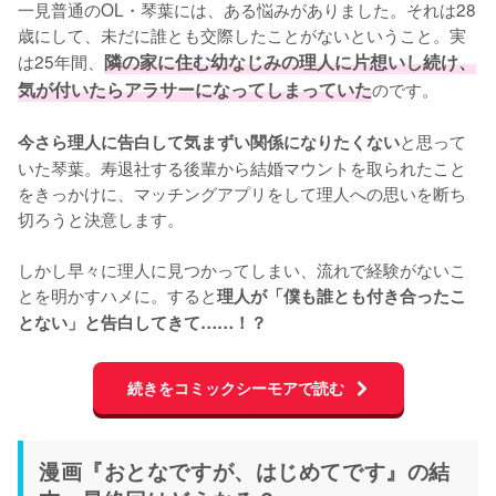
一見普通のOL・琴葉には、ある悩みがありました。それは28
歳にして、未だに誰とも交際したことがないということ。実
は25年間、
隣の家に住む幼なじみの理人に片想いし続け、
気が付いたらアラサーになってしまっていた
のです。

と思って
今さら理人に告白して気まずい関係になりたくない
いた琴葉。寿退社する後輩から結婚マウントを取られたこと
をきっかけに、マッチングアプリをして理人への思いを断ち
切ろうと決意します。

しかし早々に理人に見つかってしまい、流れで経験がないこ
とを明かすハメに。すると
理人が「僕も誰とも付き合ったこ
とない」と告白してきて……！？
続きをコミックシーモアで読む
漫画『おとなですが、はじめてです』の結