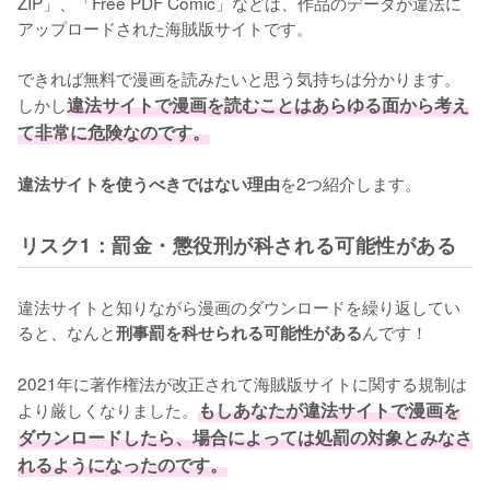
ZIP」、「Free PDF Comic」などは、作品のデータが違法に
アップロードされた海賊版サイトです。
できれば無料で漫画を読みたいと思う気持ちは分かります。
しかし
違法サイトで漫画を読むことはあらゆる面から考え
て非常に危険なのです。
を2つ紹介します。
違法サイトを使うべきではない理由
リスク1：罰金・懲役刑が科される可能性がある
違法サイトと知りながら漫画のダウンロードを繰り返してい
ると、なんと
んです！
刑事罰を科せられる可能性がある
2021年に著作権法が改正されて海賊版サイトに関する規制は
より厳しくなりました。
もしあなたが違法サイトで漫画を
ダウンロードしたら、場合によっては処罰の対象とみなさ
れるようになったのです。