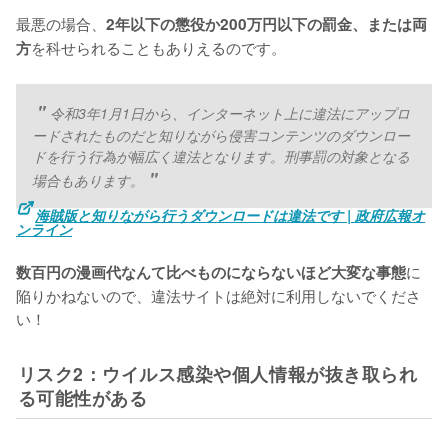
最悪の場合、
2年以下の懲役か200万円以下の罰金、または両
を科せられることもありえるのです。
方
令和3年1月1日から、インターネット上に違法にアップロ
ードされたものだと知りながら侵害コンテンツのダウンロー
ドを行う行為が幅広く違法となります。刑事罰の対象となる
場合もあります。
海賊版と知りながら行うダウンロードは違法です | 政府広報オ
ンライン
に
数百円の漫画代なんて比べものにならないほど大変な事態
陥りかねないので、違法サイトは絶対に利用しないでくださ
い！
リスク2：ウイルス感染や個人情報が抜き取られ
る可能性がある