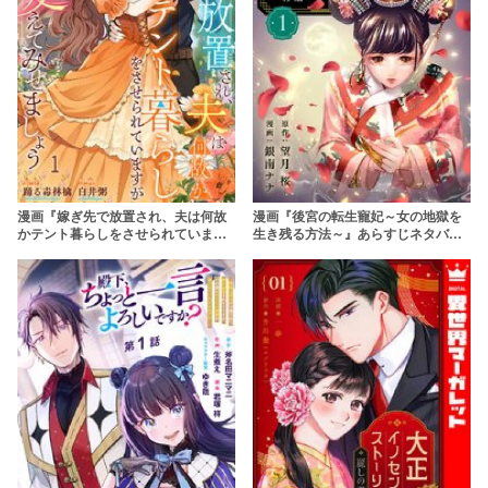
漫画『後宮の転生寵妃～女の地獄を
漫画『嫁ぎ先で放置され、夫は何故
生き残る方法～』あらすじネタバ
かテント暮らしをさせられています
レ・無料配信情報！rawやpdfで読む
が私がこの家を変えてみせましょ
のはやめよう
う』あらすじネタバレ・無料配信情
報！rawやpdfで読むのはやめよう