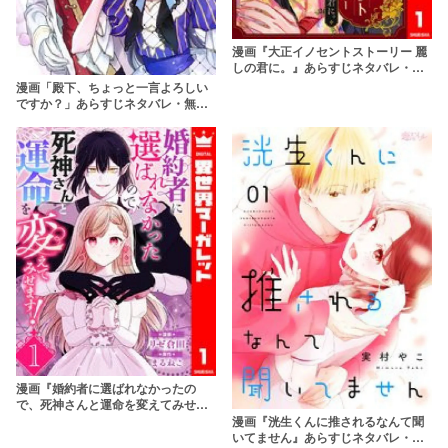
漫画『大正イノセントストーリー 麗
しの君に。』あらすじネタバレ・無
料配信情報！rawやpdfで読むのはや
漫画「殿下、ちょっと一言よろしい
めよう
ですか？」あらすじネタバレ・無料
配信情報！rawやpdfで読むのはやめ
よう
漫画『婚約者に選ばれなかったの
で、死神さんと運命を変えてみせま
す！』あらすじネタバレ・無料配信
漫画『洸生くんに推されるなんて聞
情報！rawやpdfで読むのはやめよう
いてません』あらすじネタバレ・無