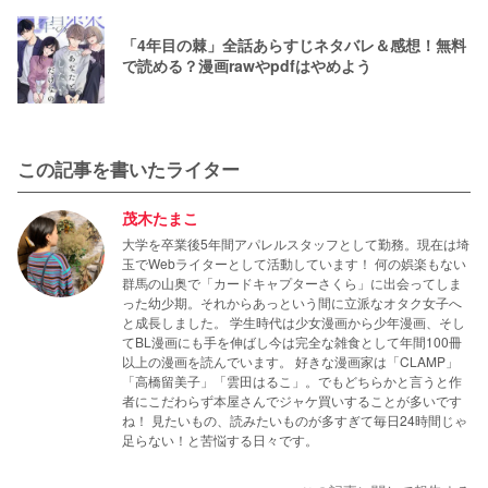
「4年目の棘」全話あらすじネタバレ＆感想！無料
で読める？漫画rawやpdfはやめよう
この記事を書いたライター
茂木たまこ
大学を卒業後5年間アパレルスタッフとして勤務。現在は埼
玉でWebライターとして活動しています！ 何の娯楽もない
群馬の山奥で「カードキャプターさくら」に出会ってしま
った幼少期。それからあっという間に立派なオタク女子へ
と成長しました。 学生時代は少女漫画から少年漫画、そし
てBL漫画にも手を伸ばし今は完全な雑食として年間100冊
以上の漫画を読んでいます。 好きな漫画家は「CLAMP」
「高橋留美子」「雲田はるこ」。でもどちらかと言うと作
者にこだわらず本屋さんでジャケ買いすることが多いです
ね！ 見たいもの、読みたいものが多すぎて毎日24時間じゃ
足らない！と苦悩する日々です。