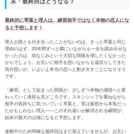
末・最終回はどうなる？
最終的に琴葉と理人は、練習相手ではなく本物の恋人にな
ると予想します！
理人が誰とも付き合ったことがないのは、きっと琴葉と同じ
理由のはず。25年間ずっと隣にいながらも一歩を踏み出せな
かったのは、幼なじみという大切な関係を壊したくなかった
からでしょう。お互いに相手を想いながらも遠回りしてきた
両片想いが、いよいよ本当の恋へと動き出すことになりそう
です。

「練習」として始まった関係が、少しずつ本物の感情へと変
わっていく過程も見どころです。スキンシップを重ねながら
相手の気持ちに気づいていく琴葉と、実は最初から本気だっ
たかもしれない理人――このすれ違いが解消される瞬間が、
結末の最大の山場になると予想します。

連載中のため明確な最終回はまだ迎えていませんが、お互い