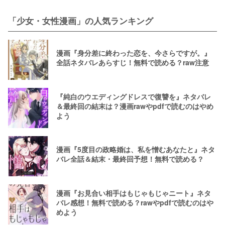
料配信情報！rawやpdfで読むのはや
めよう
「少女・女性漫画」の人気ランキング
漫画『身分差に終わった恋を、今さらですが。』
全話ネタバレあらすじ！無料で読める？raw注意
『純白のウエディングドレスで復讐を』ネタバレ
＆最終回の結末は？漫画rawやpdfで読むのはやめ
よう
漫画『5度目の政略婚は、私を憎むあなたと』ネタ
バレ全話＆結末・最終回予想！無料で読める？
漫画『お見合い相手はもじゃもじゃニート』ネタ
バレ感想！無料で読める？rawやpdfで読むのはや
めよう