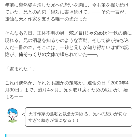
年前に突然姿を消した兄への想いを胸に、今も筆を握り続け
ていた。兄との約束「絶対に書き続けて」——その一言が、
孤独な天才作家を支える唯一の光だった。

そんなある日、正体不明の男・
が一鉄の前に
蛇ノ目(じゃのめ)
現れる。兄の消息を知るかのような言動、そして彼が持ち込
んだ一冊の本。そこには、一鉄と兄しか知り得ないはずの記
憶が、
で綴られていた——。

俺そっくりの文体
「盗まれた！」

これは偶然か、それとも誰かの策略か。運命の日「2000年4
月30日」まで、残り4ヶ月。兄を取り戻すための戦いが、始
まるーー
天才作家の孤独と執念が刺さる。兄への想いが切な
すぎて続きが気になる！！