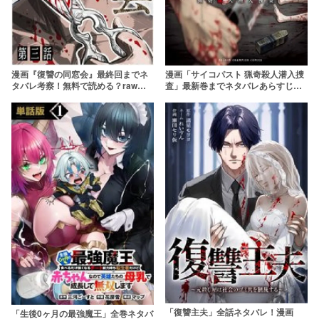
漫画『復讐の同窓会』最終回までネ
漫画「サイコパスト 猟奇殺人潜入捜
タバレ考察！無料で読める？rawや
査」最新巻までネタバレあらすじを
pdfはやめよう
解説！rawやzipを使わずに無料で読
む方法は？
「復讐主夫」全話ネタバレ！漫画
「生後0ヶ月の最強魔王」全巻ネタバ