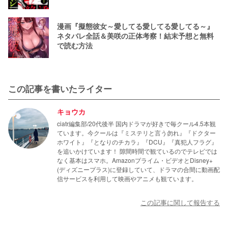
漫画『擬態彼女～愛してる愛してる愛してる～』
ネタバレ全話＆美咲の正体考察！結末予想と無料
で読む方法
この記事を書いたライター
キョウカ
ciatr編集部/20代後半 国内ドラマが好きで毎クール4.5本観
ています。今クールは『ミステリと言う勿れ』『ドクター
ホワイト』『となりのチカラ』『DCU』『真犯人フラグ』
を追いかけています！ 隙間時間で観ているのでテレビでは
なく基本はスマホ。Amazonプライム・ビデオとDisney+
(ディズニープラス)に登録していて、ドラマの合間に動画配
信サービスを利用して映画やアニメも観ています。
この記事に関して報告する