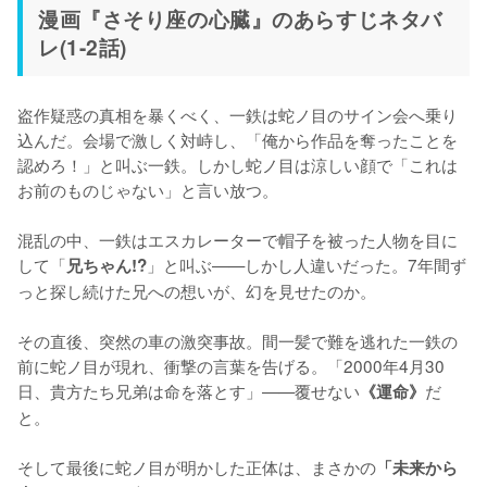
漫画『さそり座の心臓』のあらすじネタバ
レ(1-2話)
盗作疑惑の真相を暴くべく、一鉄は蛇ノ目のサイン会へ乗り
込んだ。会場で激しく対峙し、「俺から作品を奪ったことを
認めろ！」と叫ぶ一鉄。しかし蛇ノ目は涼しい顔で「これは
お前のものじゃない」と言い放つ。

混乱の中、一鉄はエスカレーターで帽子を被った人物を目に
して「
」と叫ぶ——しかし人違いだった。7年間ず
兄ちゃん!?
っと探し続けた兄への想いが、幻を見せたのか。

その直後、突然の車の激突事故。間一髪で難を逃れた一鉄の
前に蛇ノ目が現れ、衝撃の言葉を告げる。「2000年4月30
日、貴方たち兄弟は命を落とす」——覆せない
だ
《運命》
と。

そして最後に蛇ノ目が明かした正体は、まさかの
「未来から