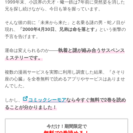
1999年末、小説界の天才・蠍一鉄は7年前に突然姿を消した
兄を探し続けながら、今日も筆を握っています。

そんな彼の前に「未来から来た」と名乗る謎の男・蛇ノ目が
現れ、
という衝撃の
「2000年4月30日、兄弟は命を落とす」
予言を告げます。

運命は変えられるのか——
執着と謎が絡み合うサスペンス
ミステリーです。
複数の漫画サービスを実際に利用し調査した結果、『さそり
座の心臓』を全巻無料で読めるアプリやサービスはありませ
んでした。
しかし、
コミックシーモア
なら今すぐ無料で2巻を読め
ることが分かりました！
今だけ！期間限定で
無料で2巻読める！