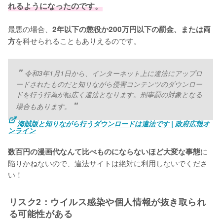
れるようになったのです。
最悪の場合、
2年以下の懲役か200万円以下の罰金、または両
を科せられることもありえるのです。
方
令和3年1月1日から、インターネット上に違法にアップロ
ードされたものだと知りながら侵害コンテンツのダウンロー
ドを行う行為が幅広く違法となります。刑事罰の対象となる
場合もあります。
海賊版と知りながら行うダウンロードは違法です | 政府広報オ
ンライン
に
数百円の漫画代なんて比べものにならないほど大変な事態
陥りかねないので、違法サイトは絶対に利用しないでくださ
い！
リスク2：ウイルス感染や個人情報が抜き取られ
る可能性がある