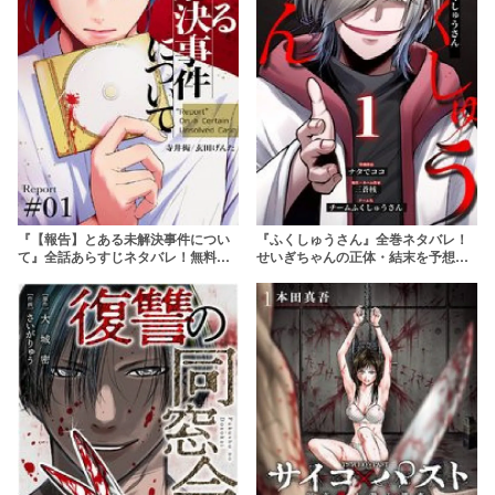
『【報告】とある未解決事件につい
『ふくしゅうさん』全巻ネタバレ！
て』全話あらすじネタバレ！無料で
せいぎちゃんの正体・結末を予想！
読める？rawやpdfで読むのはやめよ
無料で読める？
う