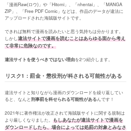
「漫画Raw(ロウ)」や「Hitomi」、「nhentai」、「MANGA 
ZIP」、「Free PDF Comic」などは、作品のデータが違法に
アップロードされた海賊版サイトです。
できれば無料で漫画を読みたいと思う気持ちは分かります。
しかし
違法サイトで漫画を読むことはあらゆる面から考え
て非常に危険なのです。
を2つ紹介します。
違法サイトを使うべきではない理由
リスク1：罰金・懲役刑が科される可能性がある
違法サイトと知りながら漫画のダウンロードを繰り返してい
ると、なんと
んです！
刑事罰を科せられる可能性がある
2021年に著作権法が改正されて海賊版サイトに関する規制は
より厳しくなりました。
もしあなたが違法サイトで漫画を
ダウンロードしたら、場合によっては処罰の対象とみなさ