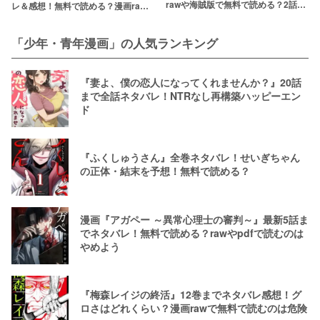
rawや海賊版で無料で読める？2話を
レ＆感想！無料で読める？漫画raw
安く読む方法を解説
など海賊版で読むのはやめよう
「少年・青年漫画」の人気ランキング
『妻よ、僕の恋人になってくれませんか？』20話
まで全話ネタバレ！NTRなし再構築ハッピーエン
ド
『ふくしゅうさん』全巻ネタバレ！せいぎちゃん
の正体・結末を予想！無料で読める？
漫画『アガペー ～異常心理士の審判～』最新5話ま
でネタバレ！無料で読める？rawやpdfで読むのは
やめよう
『梅森レイジの終活』12巻までネタバレ感想！グ
ロさはどれくらい？漫画rawで無料で読むのは危険