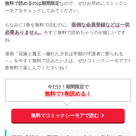
なので、ぜひお早めにコミックシ
無料で読めるのは期間限定
ーモアをチェックしてみてください。
ちなみに1巻を無料で読むのに、
面倒な会員登録などは一切
必要ありません。
今すぐ無料で読めちゃうのが嬉しいです
ね。
漫画『花嫁と魔王～穢れた少女は帝都の守護者に娶られる
～』を今すぐ無料で読みたい人は、ぜひコミックシーモアで1
巻無料で楽しんでくださいね！
今だけ！期間限定で
無料で1巻読める！
無料でコミックシーモアで読む