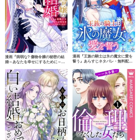
漫画『王族の騎士は氷の魔女に愛を
漫画『病弱な? 傷物令嬢の秘密の結
誓う』あらすじネタバレ・無料配信
婚～あなたを幸せにするために～』
情報！rawやpdfで読むのはやめよう
あらすじネタバレ・無料配信情報！
rawやpdfで読むのはやめよう