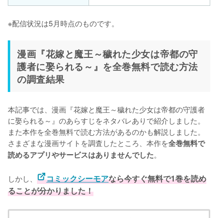
※配信状況は5月時点のものです。
漫画『花嫁と魔王～穢れた少女は帝都の守
護者に娶られる～』を全巻無料で読む方法
の調査結果
本記事では、漫画『花嫁と魔王～穢れた少女は帝都の守護者
に娶られる～』のあらすじをネタバレありで紹介しました。
また本作を全巻無料で読む方法があるのかも解説しました。
さまざまな漫画サイトを調査したところ、本作を
全巻無料で
。
読めるアプリやサービスはありませんでした
しかし、
コミックシーモア
なら今すぐ無料で1巻を読め
ることが分かりました！