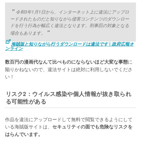
令和3年1月1日から、インターネット上に違法にアップロ
ードされたものだと知りながら侵害コンテンツのダウンロー
ドを行う行為が幅広く違法となります。刑事罰の対象となる
場合もあります。
海賊版と知りながら行うダウンロードは違法です | 政府広報オ
ンライン
に
数百円の漫画代なんて比べものにならないほど大変な事態
陥りかねないので、違法サイトは絶対に利用しないでくださ
い！
リスク2：ウイルス感染や個人情報が抜き取られ
る可能性がある
作品を違法にアップロードして無料で閲覧できるようにして
いる海賊版サイトは、
セキュリティの面でも危険なリスクを
はらんでいます。