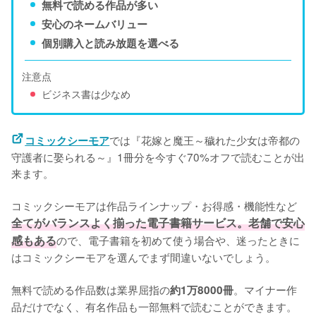
無料で読める作品が多い
安心のネームバリュー
個別購入と読み放題を選べる
注意点
ビジネス書は少なめ
では『花嫁と魔王～穢れた少女は帝都の
コミックシーモア
守護者に娶られる～』1冊分を今すぐ70%オフで読むことが出
来ます。
コミックシーモアは作品ラインナップ・お得感・機能性など
全てがバランスよく揃った電子書籍サービス。老舗で安心
感もある
ので、電子書籍を初めて使う場合や、迷ったときに
はコミックシーモアを選んでまず間違いないでしょう。
無料で読める作品数は業界屈指の
。マイナー作
約1万8000冊
品だけでなく、有名作品も一部無料で読むことができます。