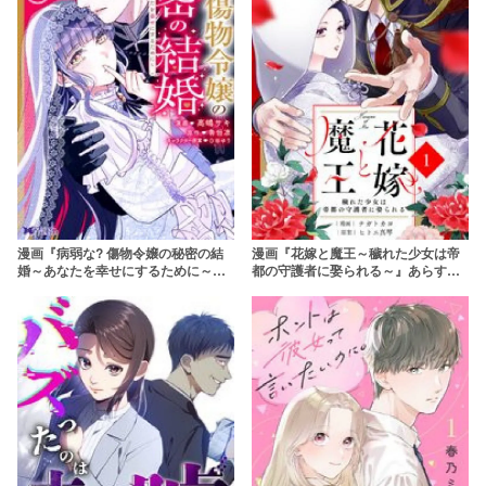
漫画『病弱な? 傷物令嬢の秘密の結
漫画『花嫁と魔王～穢れた少女は帝
婚～あなたを幸せにするために～』
都の守護者に娶られる～』あらすじ
あらすじネタバレ・無料配信情報！
ネタバレ・無料配信情報！rawやpdf
rawやpdfで読むのはやめよう
で読むのはやめよう