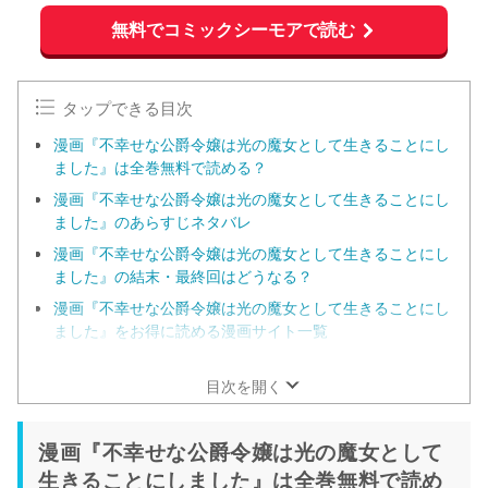
無料でコミックシーモアで読む
タップできる目次
漫画『不幸せな公爵令嬢は光の魔女として生きることにし
ました』は全巻無料で読める？
漫画『不幸せな公爵令嬢は光の魔女として生きることにし
ました』のあらすじネタバレ
漫画『不幸せな公爵令嬢は光の魔女として生きることにし
ました』の結末・最終回はどうなる？
漫画『不幸せな公爵令嬢は光の魔女として生きることにし
ました』をお得に読める漫画サイト一覧
コミックシーモアなら『不幸せな公爵令嬢は光の魔女とし
て生きることにしました』を今すぐ70%オフで読める！
目次を開く
漫画『不幸せな公爵令嬢は光の魔女として
生きることにしました』は全巻無料で読め