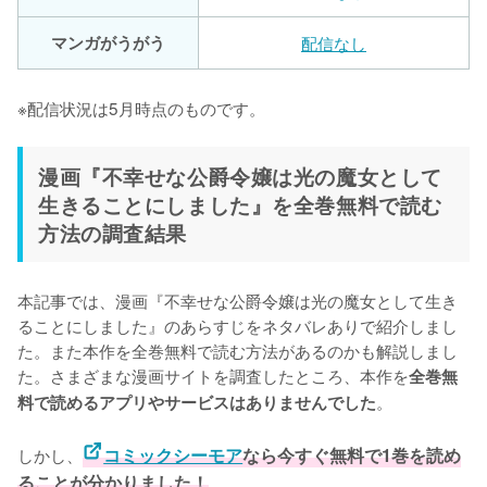
マンガがうがう
配信なし
※配信状況は5月時点のものです。
漫画『不幸せな公爵令嬢は光の魔女として
生きることにしました』を全巻無料で読む
方法の調査結果
本記事では、漫画『不幸せな公爵令嬢は光の魔女として生き
ることにしました』のあらすじをネタバレありで紹介しまし
た。また本作を全巻無料で読む方法があるのかも解説しまし
た。さまざまな漫画サイトを調査したところ、本作を
全巻無
。
料で読めるアプリやサービスはありませんでした
しかし、
コミックシーモア
なら今すぐ無料で1巻を読め
ることが分かりました！