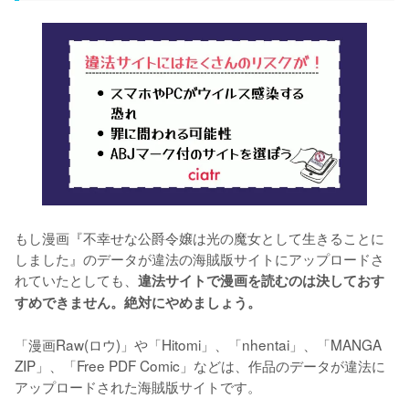
もし漫画『不幸せな公爵令嬢は光の魔女として生きることに
しました』のデータが違法の海賊版サイトにアップロードさ
れていたとしても、
違法サイトで漫画を読むのは決しておす
すめできません。絶対にやめましょう。
「漫画Raw(ロウ)」や「Hitomi」、「nhentai」、「MANGA 
ZIP」、「Free PDF Comic」などは、作品のデータが違法に
アップロードされた海賊版サイトです。