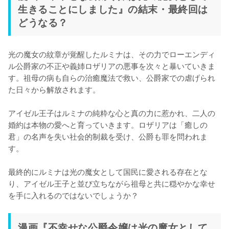
生きることにしました』の結末・最終回は
どうなる？
光の魔女の紋章が覚醒したルミナは、その力でローエンディ
ル公爵家の不正や義姉ロザリアの悪事を次々と暴いていきま
す。祖母の病も自らの治癒魔法で救い、公爵家での虐げられ
た日々から解放されます。

アイゼル王子はルミナの純粋な心と真の力に惹かれ、二人の
婚約は本物の愛へと育っていきます。ロザリアは「癒しの
君」の名声を失い社会的制裁を受け、公爵も罪を問われま
す。

最終的にルミナは光の魔女として国民に愛される存在とな
り、アイゼル王子と並び立ちながら祖母と共に穏やかな幸せ
を手に入れるのではないでしょうか？
漫画『不幸せな公爵令嬢は光の魔女として