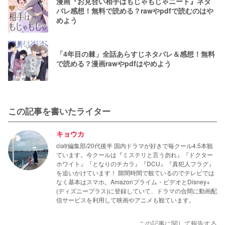
漫画『お見合い相手はもじゃもじゃニート』ネタ
バレ感想！無料で読める？rawやpdfで読むのはや
めよう
「4年目の棘」全話あらすじネタバレ＆感想！無料
で読める？漫画rawやpdfはやめよう
この記事を書いたライター
キョウカ
ciatr編集部/20代後半 国内ドラマが好きで毎クール4.5本観
ています。今クールは『ミステリと言う勿れ』『ドクター
ホワイト』『となりのチカラ』『DCU』『真犯人フラグ』
を追いかけています！ 隙間時間で観ているのでテレビでは
なく基本はスマホ。Amazonプライム・ビデオとDisney+
(ディズニープラス)に登録していて、ドラマの合間に動画配
信サービスを利用して映画やアニメも観ています。
この記事に関して報告する