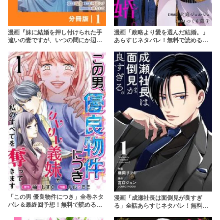
漫画『妹に結婚を押し付けられた手
漫画「政略より愛を選んだ結婚。」
違いの妻ですが、いつの間にか辺境
あらすじネタバレ！無料で読める？
伯に溺愛されてました』あらすじネ
rawやpdfはやめよう
タバレ・無料配信情報！rawやpdfで
読むのはやめよう
「この男 優良物件につき」全巻ネタ
漫画「成瀬社長は面倒見が良すぎ
バレ＆最終回予想！無料で読める？
る」全話あらすじネタバレ！無料で
義妹の制裁と結末予想【14巻まで】
読める？rawやpdfはやめよう