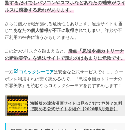
覧するだけでもパソコンやスマホなどあなたの端末がウイ
ルスに感染する恐れがあります。
さらに個人情報が漏れる危険性もあります。違法サイトを通
じて
、詐欺や不
あなたの個人情報が不正に取得されてしまい
正利用の被害に遭うかもしれません。
この2つのリスクを踏まえると、
漫画『悪役令嬢カトリーナ
の断罪美学』を違法サイトで読むのはあまりに危険です。
一方
は安全な公式サービスですし、クー
コミックシーモア
ポンを利用すれば安く読めるので、『悪役令嬢カトリーナの
断罪美学』を読むならコミックシーモアをおすすめします！
海賊版の違法漫画サイトは見るだけで危険？無料
で読める公式サイトを紹介【2026年6月最新】