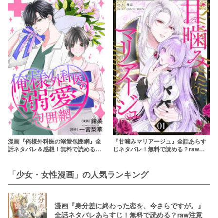
漫画『俺様外科医の溺愛包囲網』全
『甘噛みマリアージュ』全話あらす
話ネタバレ＆感想！無料で読める？
じネタバレ！無料で読める？rawや
rawやpdfで読むのはやめよう
pdfはやめよう
「少女・女性漫画」の人気ランキング
漫画『身分差に終わった恋を、今さらですが。』
全話ネタバレあらすじ！無料で読める？raw注意