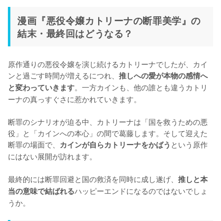
漫画『悪役令嬢カトリーナの断罪美学』の
結末・最終回はどうなる？
原作通りの悪役令嬢を演じ続けるカトリーナでしたが、カイ
ンと過ごす時間が増えるにつれ、
推しへの愛が本物の感情へ
。一方カインも、他の誰とも違うカトリ
と変わっていきます
ーナの真っすぐさに惹かれていきます。

断罪のシナリオが迫る中、カトリーナは「国を救うための悪
役」と「カインへの本心」の間で葛藤します。そして迎えた
断罪の場面で、
という原作
カインが自らカトリーナをかばう
にはない展開が訪れます。

最終的には断罪回避と国の救済を同時に成し遂げ、
推しと本
ハッピーエンドになるのではないでしょ
当の意味で結ばれる
うか。