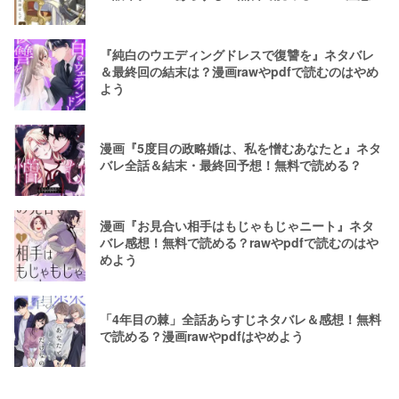
『純白のウエディングドレスで復讐を』ネタバレ
＆最終回の結末は？漫画rawやpdfで読むのはやめ
よう
漫画『5度目の政略婚は、私を憎むあなたと』ネタ
バレ全話＆結末・最終回予想！無料で読める？
漫画『お見合い相手はもじゃもじゃニート』ネタ
バレ感想！無料で読める？rawやpdfで読むのはや
めよう
「4年目の棘」全話あらすじネタバレ＆感想！無料
で読める？漫画rawやpdfはやめよう