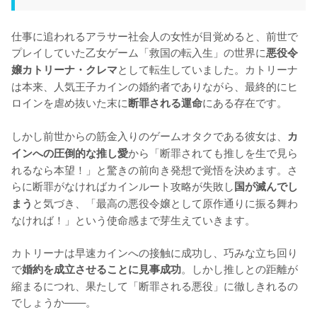
仕事に追われるアラサー社会人の女性が目覚めると、前世で
プレイしていた乙女ゲーム「救国の転入生」の世界に
悪役令
として転生していました。カトリーナ
嬢カトリーナ・クレマ
は本来、人気王子カインの婚約者でありながら、最終的にヒ
ロインを虐め抜いた末に
にある存在です。

断罪される運命
しかし前世からの筋金入りのゲームオタクである彼女は、
カ
から「断罪されても推しを生で見ら
インへの圧倒的な推し愛
れるなら本望！」と驚きの前向き発想で覚悟を決めます。さ
らに断罪がなければカインルート攻略が失敗し
国が滅んでし
と気づき、「最高の悪役令嬢として原作通りに振る舞わ
まう
なければ！」という使命感まで芽生えていきます。

カトリーナは早速カインへの接触に成功し、巧みな立ち回り
で
。しかし推しとの距離が
婚約を成立させることに見事成功
縮まるにつれ、果たして「断罪される悪役」に徹しきれるの
でしょうか——。