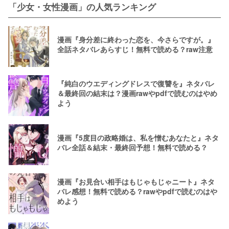
「少女・女性漫画」の人気ランキング
漫画『身分差に終わった恋を、今さらですが。』
全話ネタバレあらすじ！無料で読める？raw注意
『純白のウエディングドレスで復讐を』ネタバレ
＆最終回の結末は？漫画rawやpdfで読むのはやめ
よう
漫画『5度目の政略婚は、私を憎むあなたと』ネタ
バレ全話＆結末・最終回予想！無料で読める？
漫画『お見合い相手はもじゃもじゃニート』ネタ
バレ感想！無料で読める？rawやpdfで読むのはや
めよう