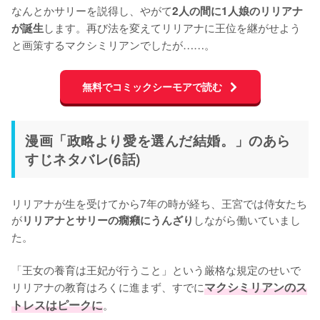
なんとかサリーを説得し、やがて
2人の間に1人娘のリリアナ
します。再び法を変えてリリアナに王位を継がせよう
が誕生
と画策するマクシミリアンでしたが……。
無料でコミックシーモアで読む
漫画「政略より愛を選んだ結婚。」のあら
すじネタバレ(6話)
リリアナが生を受けてから7年の時が経ち、王宮では侍女たち
が
しながら働いていまし
リリアナとサリーの癇癪にうんざり
た。

「王女の養育は王妃が行うこと」という厳格な規定のせいで
リリアナの教育はろくに進まず、すでに
マクシミリアンのス
トレスはピークに
。
