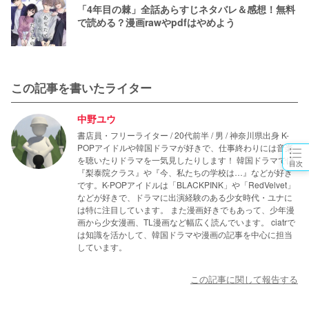
「4年目の棘」全話あらすじネタバレ＆感想！無料
で読める？漫画rawやpdfはやめよう
この記事を書いたライター
中野ユウ
書店員・フリーライター / 20代前半 / 男 / 神奈川県出身 K-
POPアイドルや韓国ドラマが好きで、仕事終わりには音楽
を聴いたりドラマを一気見したりします！ 韓国ドラマでは
目次
『梨泰院クラス』や『今、私たちの学校は…』などが好き
です。K-POPアイドルは「BLACKPINK」や「RedVelvet」
などが好きで、ドラマに出演経験のある少女時代・ユナに
は特に注目しています。 また漫画好きでもあって、少年漫
画から少女漫画、TL漫画など幅広く読んでいます。 ciatrで
は知識を活かして、韓国ドラマや漫画の記事を中心に担当
しています。
この記事に関して報告する