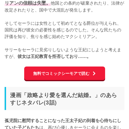
リアンの信頼は失墜。
他国との条約が破棄されたり、法律が
改定されたりと、国中で大混乱が発生します。

そしてセーラには女性として初めてとなる爵位が与えられ、
国民は再び彼女の必要性を感じるのでした。そんな民たちの
評価を知り、焦りを感じ始めたマクシミリアン。

サリーをセーラに見劣りしないような王妃にしようと考えま
すが、
彼女は王妃教育を拒否しており……。
無料でコミックシーモアで読む
漫画「政略より愛を選んだ結婚。」のあら
すじネタバレ(3話)
孤児院に慰問することになった王太子妃の到着を心待ちにし
は、再び心優しきセーラに会えるのを楽し
ていた子どもたち