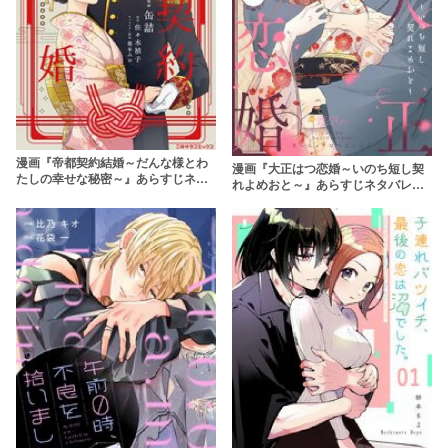
漫画『帝都契約結婚～だんな様とわ
漫画『大正はつ恋婚～いのち短し契
たしの幸せな秘密～』あらすじネタ
れよめおと～』あらすじネタバレ・
バレ・無料配信情報！rawやpdfで読
無料配信情報！rawやpdfで読むのは
むのはやめよう
やめよう