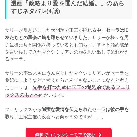
漫画「政略より愛を選んだ結婚。」のあら
すじネタバレ(4話)
サリーが引き起こした大問題で王宮が揺れる中、
セーラは旧
。サリーが様々な男
友たちとの再会に胸を躍らせていました
子生徒たちと関係を持っているとも知らず、堂々と婚約破棄
を言い渡してきたマクシミリアンの顔を思い出して呆れかえ
るセーラ。

サリーの不出来さにうんざりしたマクシミリアンがセーラを
側妃にしようなどと考えたらとんでもないことになると考え
たセーラは、
先手を打つために国王の従兄弟であるフェリ
ックスのもとへ
向かいます。

フェリックスから
誠実な愛情を伝えられたセーラは彼の手を
、王家主催の夜会へと向かうのですが……。
取り
無料でコミックシーモアで読む