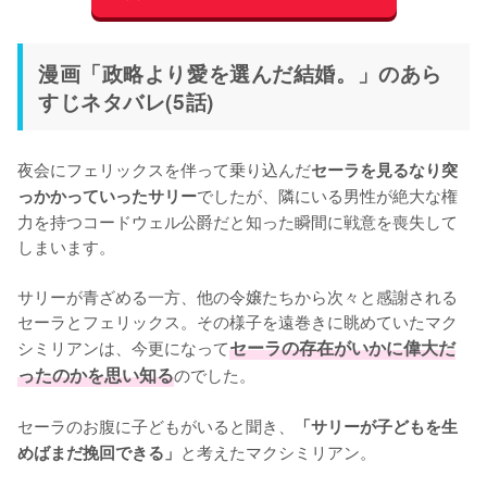
漫画「政略より愛を選んだ結婚。」のあら
すじネタバレ(5話)
夜会にフェリックスを伴って乗り込んだ
セーラを見るなり突
でしたが、隣にいる男性が絶大な権
っかかっていったサリー
力を持つコードウェル公爵だと知った瞬間に戦意を喪失して
しまいます。

サリーが青ざめる一方、他の令嬢たちから次々と感謝される
セーラとフェリックス。その様子を遠巻きに眺めていたマク
シミリアンは、今更になって
セーラの存在がいかに偉大だ
ったのかを思い知る
のでした。

セーラのお腹に子どもがいると聞き、
「サリーが子どもを生
と考えたマクシミリアン。

めばまだ挽回できる」