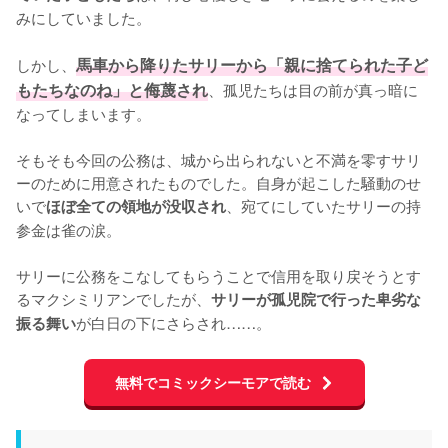
みにしていました。

しかし、
馬車から降りたサリーから「親に捨てられた子ど
もたちなのね」と侮蔑され
、孤児たちは目の前が真っ暗に
なってしまいます。

そもそも今回の公務は、城から出られないと不満を零すサリ
ーのために用意されたものでした。自身が起こした騒動のせ
いで
、宛てにしていたサリーの持
ほぼ全ての領地が没収され
参金は雀の涙。

サリーに公務をこなしてもらうことで信用を取り戻そうとす
るマクシミリアンでしたが、
サリーが孤児院で行った卑劣な
が白日の下にさらされ……。
振る舞い
無料でコミックシーモアで読む