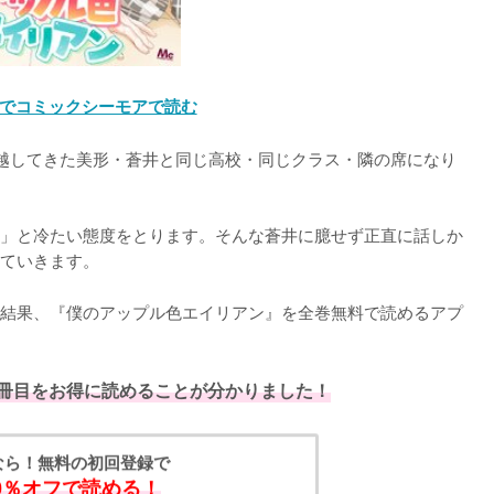
でコミックシーモアで読む
越してきた美形・蒼井と同じ高校・同じクラス・隣の席になり
」と冷たい態度をとります。そんな蒼井に臆せず正直に話しか
ていきます。
結果、『僕のアップル色エイリアン』を全巻無料で読めるアプ
1冊目をお得に読めることが分かりました！
なら！無料の初回登録で
0％オフで読める！