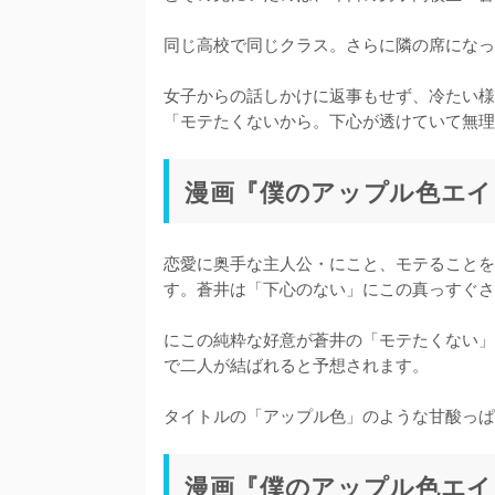
同じ高校で同じクラス。さらに隣の席になっ
女子からの話しかけに返事もせず、冷たい様
「モテたくないから。下心が透けていて無理
漫画『僕のアップル色エイ
恋愛に奥手な主人公・にこと、モテることを
す。蒼井は「下心のない」にこの真っすぐさ
にこの純粋な好意が蒼井の「モテたくない」
で二人が結ばれると予想されます。

タイトルの「アップル色」のような甘酸っぱ
漫画『僕のアップル色エイ