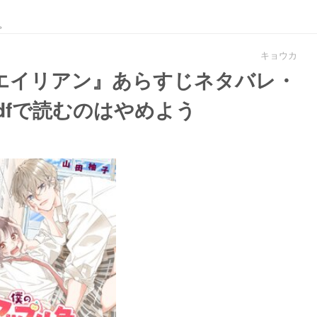
。
キョウカ
エイリアン』あらすじネタバレ・
pdfで読むのはやめよう