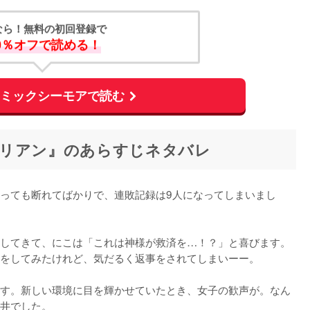
なら！無料の初回登録で
0％オフで読める！
コミックシーモアで読む
イリアン』のあらすじネタバレ
っても断れてばかりで、連敗記録は9人になってしまいまし
してきて、にこは「これは神様が救済を…！？」と喜びます。
をしてみたけれど、気だるく返事をされてしまいーー。

す。新しい環境に目を輝かせていたとき、女子の歓声が。なん
井でした。
