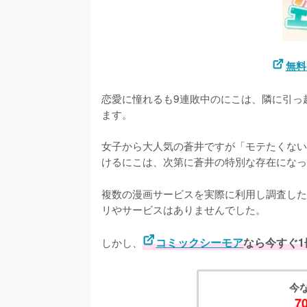
無料
恋愛に憧れるも9連敗中のにこは、隣に引っ
ます。

女子から大人気の蒼井ですが「モテたくない
けるにこは、次第に蒼井の特別な存在になっ
複数の漫画サービスを実際に利用し調査した
リやサービスはありませんでした。
しかし、
コミックシーモア
なら今すぐ
今
7