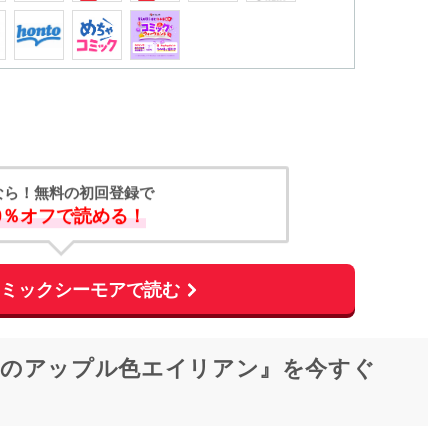
なら！無料の初回登録で
0％オフで読める！
コミックシーモアで読む
僕のアップル色エイリアン』を今すぐ