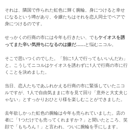
それは、隣国で作られた虹色に輝く腕輪。身につけると幸せ
になるという噂があり、令嬢たちはそれを恋人同士でペアで
身につけるのです。

せっかくの行商の市には今年も行きたい、でも
ケイオスを誘
と悩むニコル。

ってまた辛い気持ちになるのは嫌だ……
そこで思いつくのでした。「別に1人で行ってもいいんだわ」
と。こうしてニコルはケイオスを誘わずに1人で行商の市に行
くことを決めました。

当日、恋人たちであふれかえる行商の市に緊張していたニコ
ルですが、1人で自由気ままに市を見て回り「意外と大丈夫じ
ゃない」とすっかりおひとり様を楽しむことができました。

去年欲しかった虹色の腕輪は今年も売られていました。店の
者に「1つだけでも売ってくれますか？」と聞いたところ、笑
顔で「もちろん！」と言われ、ついに腕輪を手にします。
