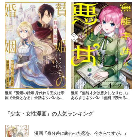
漫画『贄姫の婚姻 身代わり王女は帝
漫画『無能才女は悪女になりたい』
国で最愛となる』全話ネタバレあら
あらすじネタバレ！無料で読める？
すじ！無料で読める？rawは違法
rawやpdfで読むのはやめよう
「少女・女性漫画」の人気ランキング
漫画『身分差に終わった恋を、今さらですが。』