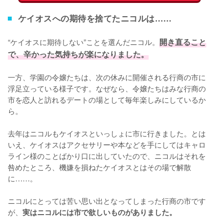
ケイオスへの期待を捨てたニコルは……
“ケイオスに期待しない”ことを選んだニコル。
開き直ること
で、辛かった気持ちが楽になりました。
一方、学園の令嬢たちは、次の休みに開催される行商の市に
浮足立っている様子です。なぜなら、令嬢たちはみな行商の
市を恋人と訪れるデートの場として毎年楽しみにしているか
ら。

去年はニコルもケイオスといっしょに市に行きました。とは
いえ、ケイオスはアクセサリーや本などを手にしてはキャロ
ライン様のことばかり口に出していたので、ニコルはそれを
咎めたところ、機嫌を損ねたケイオスとはその場で解散
に……。

ニコルにとっては苦い思い出となってしまった行商の市です
が、
実はニコルには市で欲しいものがありました。