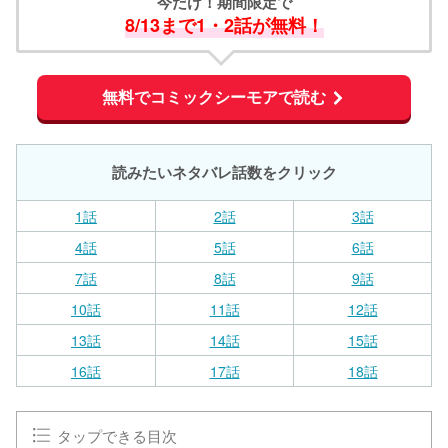
今だけ！期間限定で
8/13まで1・2話が無料！
無料でコミックシーモアで読む
読みたいネタバレ話数をクリック
1話
2話
3話
4話
5話
6話
7話
8話
9話
10話
11話
12話
13話
14話
15話
16話
17話
18話
タップできる目次