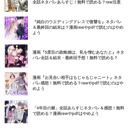
全話ネタバレあらすじ！無料で読める？raw注意
『純白のウエディングドレスで復讐を』ネタバレ
＆最終回の結末は？漫画rawやpdfで読むのはやめ
よう
漫画『5度目の政略婚は、私を憎むあなたと』ネタ
バレ全話＆結末・最終回予想！無料で読める？
漫画『お見合い相手はもじゃもじゃニート』ネタ
バレ感想！無料で読める？rawやpdfで読むのはや
めよう
「4年目の棘」全話あらすじネタバレ＆感想！無料
で読める？漫画rawやpdfはやめよう