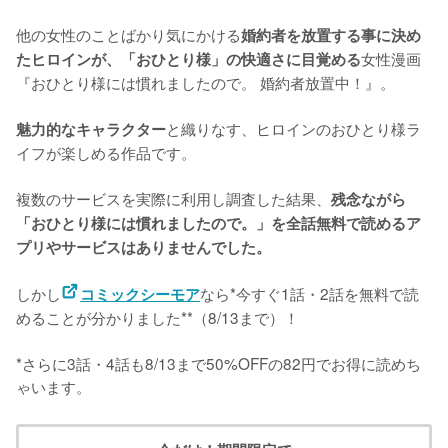
他の女性のことばかり気にかける
婚約者を放置する事に決め
女性漫画
たヒロインが、「おひとり様」の快適さに目覚める
『おひとり様には慣れましたので。 婚約者放置中！』。

と織りなす、ヒロインのおひとり様ラ
魅力的なキャラクター
イフが楽しめる作品です。

複数のサービスを実際に利用し調査した結果、
残念ながら
「おひとり様には慣れましたので。」を全話無料で読めるア
プリやサービスはありませんでした。
しかし
なら*今すぐ1話・2話を無料で読
コミックシーモア
めることが分かりました**（8/13まで）！

*さらに3話・4話も8/13まで50%OFFの82円でお得に読めち
ゃいます。