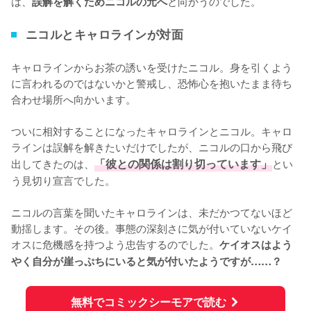
は、
と向かうのでした。
誤解を解くためニコルの元へ
ニコルとキャロラインが対面
キャロラインからお茶の誘いを受けたニコル。身を引くよう
に言われるのではないかと警戒し、恐怖心を抱いたまま待ち
合わせ場所へ向かいます。

ついに相対することになったキャロラインとニコル。キャロ
ラインは誤解を解きたいだけでしたが、ニコルの口から飛び
出してきたのは、
「彼との関係は割り切っています」
とい
う見切り宣言でした。

ニコルの言葉を聞いたキャロラインは、未だかつてないほど
動揺します。その後。事態の深刻さに気が付いていないケイ
オスに危機感を持つよう忠告するのでした。
ケイオスはよう
やく自分が崖っぷちにいると気が付いたようですが……？
無料でコミックシーモアで読む