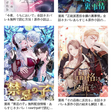
「今夜、うちにおいで」全話ネタバ
漫画『正統派悪役令嬢の裏事情』全
レ＆無料で読む方法！原作小説はあ
話ネタバレあらすじ＆原作小説の最
る？rawやpdfで読むのはやめよう
終回の結末を解説！rawやpdfで無料
で読める？
漫画『その品格に反抗を』全話ネタ
漫画『禁忌の子』無料配信情報・あ
バレ＆原作小説の結末も解説！最終
らすじネタバレ！rawやpdfで読むの
回はどうなる？無料で読む方法は？
はやめよう