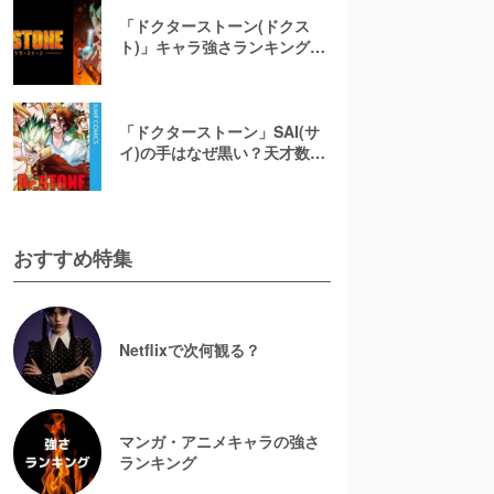
「ドクターストーン(ドクス
ト)」キャラ強さランキング
TOP16！結局科学の力が最
強？
「ドクターストーン」SAI(サ
イ)の手はなぜ黒い？天才数学
者の家族関係や初登場を解説
おすすめ特集
Netflixで次何観る？
マンガ・アニメキャラの強さ
ランキング