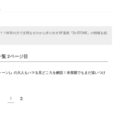
。
？科学の力で文明をゼロから作り出すSF漫画『Dr.STONE』の情報を紹
覧 2ページ目
ーストーン)』の大人もハマる見どころを解説！未視聴でもまだ追いつけ
1
2