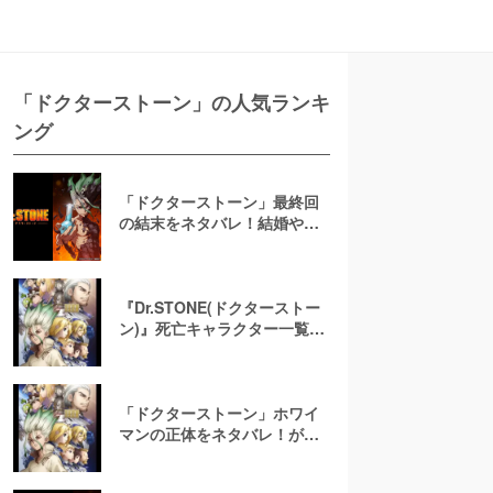
「ドクターストーン」の人気ランキ
ング
「ドクターストーン」最終回
の結末をネタバレ！結婚やそ
の後まで全巻あらすじ解説
『Dr.STONE(ドクターストー
ン)』死亡キャラクター一覧！
石化&復活シーンのすべてを解
説
「ドクターストーン」ホワイ
マンの正体をネタバレ！がっ
かりの声の理由や当時の考察
まで徹底解説