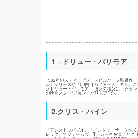
1．ドリュー・バリモア
1982年のスティーブン・スピルバーグ監督作『
ル』シリーズや『50回目のファーストキス』
たドリュー・バリモア。 彼女の祖父は『グランド
の映画スター“ジョン・バリモア”です。
2.クリス・パイン
『アンストッパブル』『イントゥ・ザ・ウッズ
レック』でジェームズ・T・カークを演じたク