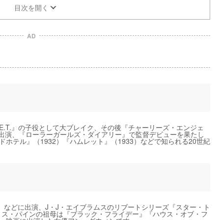
目次を開く
AD
E.T.』の子役として大ブレイク、その後『チャーリーズ・エンジェ
に出演、『ローラーガールズ・ダイアリー』で監督デビューを果たし
ホテル』（1932）『ハムレット』（1933）などで知られる20世紀
』などに出演、J・J・エイブラムスのリブートシリーズ『スター・ト
リス・パインの祖母は『ブラック・フライデー』『ハウス・オブ・フ