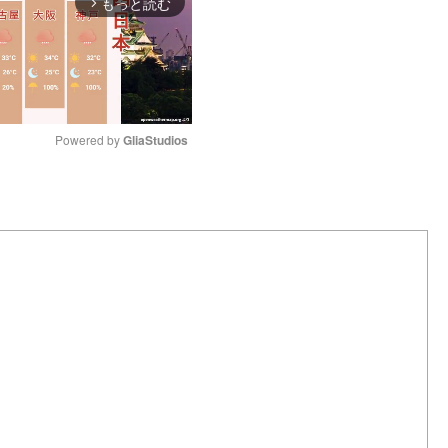
もっと読む
arrow_forward_ios
Powered by 
GliaStudios
M
u
t
e