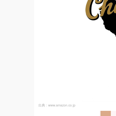
出典 :
www.amazon.co.jp