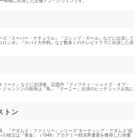
ラー映画に出演した女優アン・グウィンです。
ーズ『スーパー・ナチュラル』『ゴシップ・ガール』などに出演して
コロンボ』『スパイ大作戦』など数多くのテレビドラマに出演した俳
ストリート』などに出演後、話題作『フィフティ・シェイズ・オブ・
・ジョンソンの祖母は『鳥』『マーニー』出演のヒッチコックお気に
ストン
得、『アダムス・ファミリー』シリーズ”モーティシア・アダムス”役
の祖父は『黄金』（1948）アカデミー助演男優賞を獲得した俳優