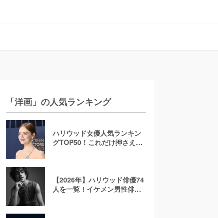
「洋画」の人気ランキング
ハリウッド女優人気ランキン
グTOP50！これだけ押さえれ
ば海外女優通【2026年最新
版】
【2026年】ハリウッド俳優74
人を一覧！イケメン男性俳優
を若手から大御所まで解説！
日本人も紹介