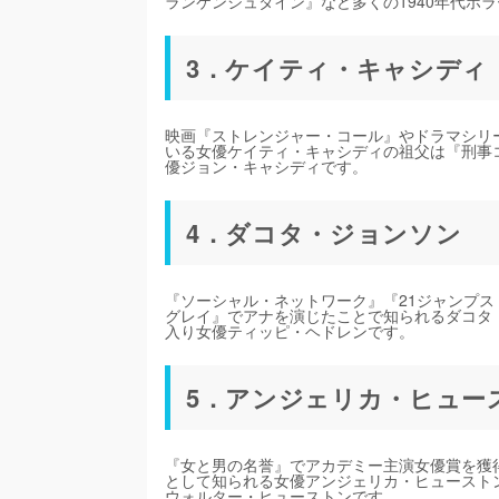
ランケンシュタイン』など多くの1940年代ホ
3．ケイティ・キャシディ
映画『ストレンジャー・コール』やドラマシリ
いる女優ケイティ・キャシディの祖父は『刑事
優ジョン・キャシディです。
4．ダコタ・ジョンソン
『ソーシャル・ネットワーク』『21ジャンプ
グレイ』でアナを演じたことで知られるダコタ
入り女優ティッピ・ヘドレンです。
5．アンジェリカ・ヒュー
『女と男の名誉』でアカデミー主演女優賞を獲
として知られる女優アンジェリカ・ヒューストン
ウォルター・ヒューストンです。