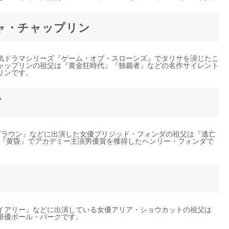
ャ・チャップリン
気ドラマシリーズ『ゲーム・オブ・スローンズ』でタリサを演じたこ
ャップリンの祖父は『黄金狂時代』『独裁者』などの名作サイレント
リンです。
ダ
ブラウン』などに出演した女優ブリジッド・フォンダの祖父は『逃亡
年『黄昏』でアカデミー主演男優賞を獲得したヘンリー・フォンダで
ト
イアリー』などに出演している女優アリア・ショウカットの祖父は
俳優ポール・バークです。