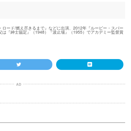
ロード/燃え尽きるまで』などに出演、2012年『ルービー・スパー
は『紳士協定』（1948）『波止場』（1955）でアカデミー監督賞
AD