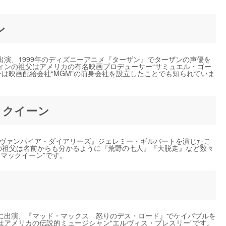
ン
演、1999年のディズニーアニメ『ターザン』でターザンの声優を
ィンの祖父はアメリカの有名映画プロデューサー“サミュエル・ゴー
ンは映画配給会社“MGM”の前身会社を設立したことでも知られていま
ックイーン
『ヴァンパイア・ダイアリーズ』ジェレミー・ギルバートを演じたこ
の祖父は名前からも分かるように『荒野の七人』『大脱走』など数々
・マックイーン”です。
に出演、『マッド・マックス 怒りのデス・ロード』でケイパブルを
はアメリカの伝説的ミュージシャン“エルヴィス・プレスリー”です。