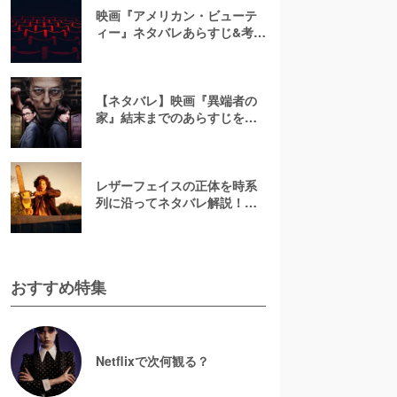
映画『アメリカン・ビューテ
ィー』ネタバレあらすじ&考
察！キャスト一覧からバラの
意味まで徹底解説
【ネタバレ】映画『異端者の
家』結末までのあらすじを解
説！ラストシーンの真の意味
とは？
レザーフェイスの正体を時系
列に沿ってネタバレ解説！実
話やかわいそうな過去に迫
る！【悪魔のいけにえ】
おすすめ特集
Netflixで次何観る？