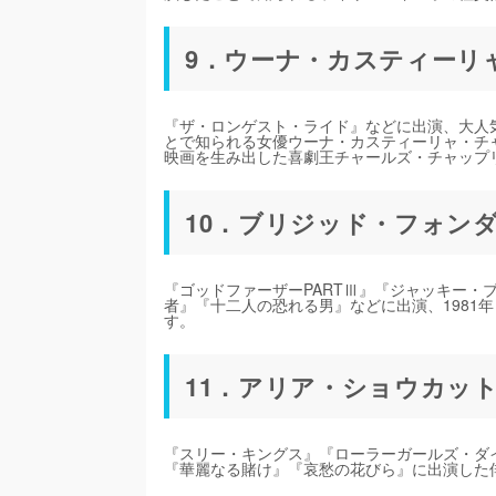
9．ウーナ・カスティーリ
『ザ・ロンゲスト・ライド』などに出演、大人
とで知られる女優ウーナ・カスティーリャ・チ
映画を生み出した喜劇王チャールズ・チャップ
10．ブリジッド・フォン
『ゴッドファーザーPARTⅢ』『ジャッキー・
者』『十二人の恐れる男』などに出演、1981
す。
11．アリア・ショウカッ
『スリー・キングス』『ローラーガールズ・ダ
『華麗なる賭け』『哀愁の花びら』に出演した