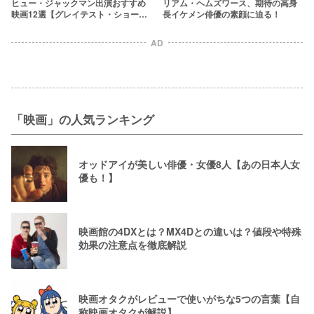
ヒュー・ジャックマン出演おすすめ
リアム・ヘムズワース、期待の高身
映画12選【グレイテスト・ショーマ
長イケメン俳優の素顔に迫る！
ン主演】
AD
「映画」の人気ランキング
オッドアイが美しい俳優・女優8人【あの日本人女
優も！】
映画館の4DXとは？MX4Dとの違いは？値段や特殊
効果の注意点を徹底解説
映画オタクがレビューで使いがちな5つの言葉【自
称映画オタクが解説】