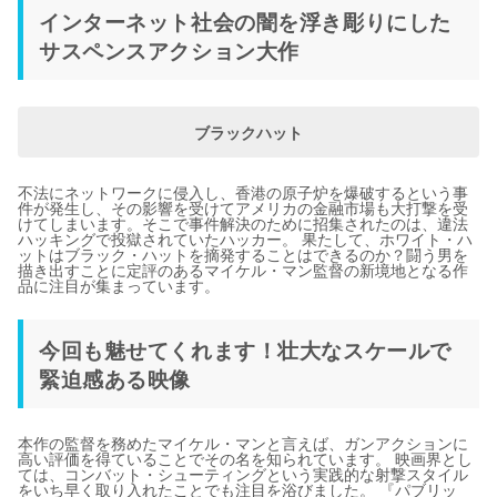
インターネット社会の闇を浮き彫りにした
サスペンスアクション大作
ブラックハット
不法にネットワークに侵入し、香港の原子炉を爆破するという事
件が発生し、その影響を受けてアメリカの金融市場も大打撃を受
けてしまいます。そこで事件解決のために招集されたのは、違法
ハッキングで投獄されていたハッカー。 果たして、ホワイト・ハ
ットはブラック・ハットを摘発することはできるのか？闘う男を
描き出すことに定評のあるマイケル・マン監督の新境地となる作
品に注目が集まっています。
今回も魅せてくれます！壮大なスケールで
緊迫感ある映像
本作の監督を務めたマイケル・マンと言えば、ガンアクションに
高い評価を得ていることでその名を知られています。 映画界とし
ては、コンバット・シューティングという実践的な射撃スタイル
をいち早く取り入れたことでも注目を浴びました。 『パブリッ