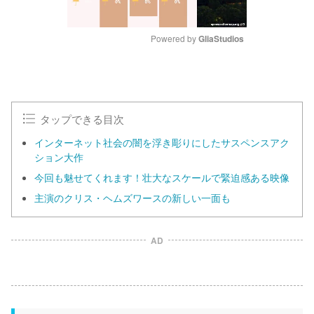
Powered by 
GliaStudios
M
u
t
e
タップできる目次
インターネット社会の闇を浮き彫りにしたサスペンスアク
ション大作
今回も魅せてくれます！壮大なスケールで緊迫感ある映像
主演のクリス・ヘムズワースの新しい一面も
AD