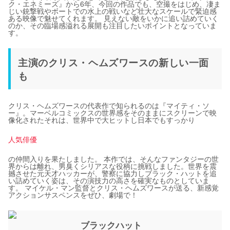
ク・エネミーズ』から6年、今回の作品でも、空撮をはじめ、凄ま
じい銃撃戦やボートでの水上の戦いなど壮大なスケールで緊迫感
ある映像で魅せてくれます。 見えない敵をいかに追い詰めていく
のか、その臨場感溢れる展開も注目したいポイントとなっていま
す。
主演のクリス・ヘムズワースの新しい一面
も
クリス・ヘムズワースの代表作で知られるのは『マイティ・ソ
ー』。マーベルコミックスの世界感をそのままにスクリーンで映
像化されたそれは、世界中で大ヒットし日本でもすっかり
人気俳優
の仲間入りを果たしました。 本作では、そんなファンタジーの世
界からは離れ、男臭くシリアスな役柄に挑戦しました。世界を震
撼させた元天才ハッカーが、警察に協力しブラック・ハットを追
い詰めていく姿は、その演技力の高さを確実なものとしていま
す。 マイケル・マン監督とクリス・ヘムズワースが送る、新感覚
アクションサスペンスをぜひ、劇場で！
ブラックハット