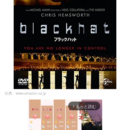
出典 :
www.amazon.co.jp
もっと読む
arrow_forward_ios