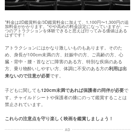
*料金は2D鑑賞料金/3D鑑賞料金に加えて、1,100円〜1,300円の追
加料金がかかります。*やや高めの料金設定になっていますが、一
つのアトラクションを体験できると思えば行ってみる価値はある
はずです！
アトラクションにはかなり激しいものもあります。そのた
め、身長が100cm未満の方、妊娠中の方、ご高齢の方、心
臓・背中・腰・首などに障害のある方、特別な疾病のある
方、乗り物酔いしやすい方、体調に不安のある方の
利用は出
です。
来ないので注意が必要
子どもに関しても
で
120cm未満であれば保護者の同伴が必要
す。チャイルドシートや保護者の膝にのって鑑賞することは
これらの注意点を守り楽しく映画を鑑賞しましょう！
AD