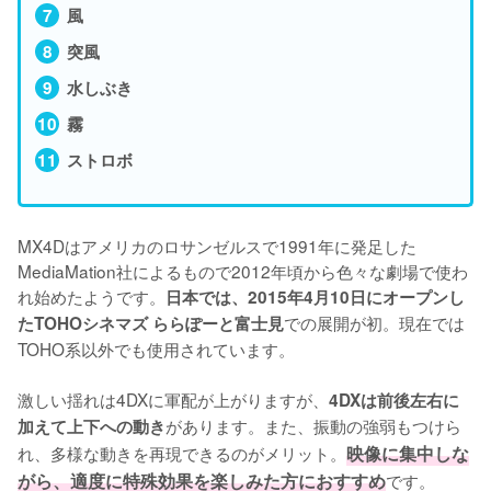
風
突風
水しぶき
霧
ストロボ
MX4Dはアメリカのロサンゼルスで1991年に発足した
MediaMation社によるもので2012年頃から色々な劇場で使わ
れ始めたようです。
日本では、2015年4月10日にオープンし
での展開が初。現在では
たTOHOシネマズ ららぽーと富士見
TOHO系以外でも使用されています。

激しい揺れは4DXに軍配が上がりますが、
4DXは前後左右に
があります。また、振動の強弱もつけら
加えて上下への動き
れ、多様な動きを再現できるのがメリット。
映像に集中しな
がら、適度に特殊効果を楽しみた方におすすめ
です。