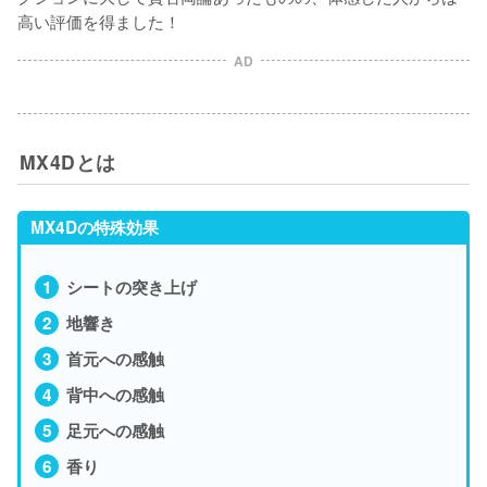
高い評価を得ました！
AD
MX4Dとは
MX4Dの特殊効果
シートの突き上げ
地響き
首元への感触
背中への感触
足元への感触
香り