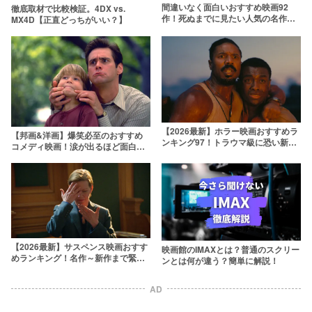
間違いなく面白いおすすめ映画92
徹底取材で比較検証。4DX vs.
作！死ぬまでに見たい人気の名作を
MX4D【正直どっちがいい？】
ジャンル別ランキングで紹介【2026
年版】
【2026最新】ホラー映画おすすめラ
【邦画&洋画】爆笑必至のおすすめ
ンキング97！トラウマ級に恐い新旧
コメディ映画！涙が出るほど面白い
名作を厳選
人気作をランキングで紹介
【2026最新】サスペンス映画おすす
映画館のIMAXとは？普通のスクリー
めランキング！名作～新作まで緊迫
ンとは何が違う？簡単に解説！
感MAXの作品を厳選
AD