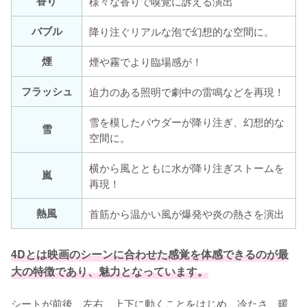
香り
様々な香りで嗅覚に訴える演出
バブル
降り注ぐリアルな泡で幻想的な空間に。
煙
煙や霧でより臨場感が！
フラッシュ
迫力のある照明で劇中の雷鳴などを再現！
雪を模したパウダーが降り注ぎ、幻想的な
雪
空間に。
横から風とともに水が降り注ぎストームを
嵐
再現！
熱風
首筋から温かい風が爆発や炎の熱さを演出
4Dとは映画のシーンに合わせた感覚を体感できるのが最
大の特徴であり、魅力となっています。
シートが前後、左右、上下に動くことをはじめ、冷たさ、暖