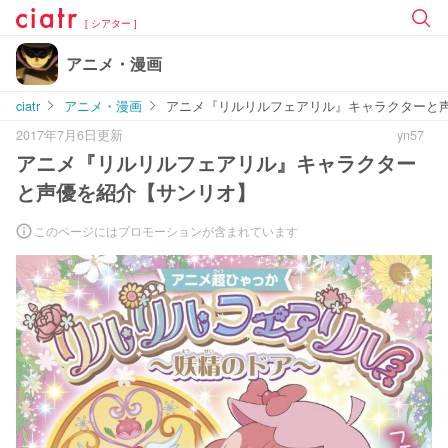
[ シアター ]
アニメ・漫画
ciatr
アニメ・漫画
アニメ『リルリルフェアリル』キャラクターと
2017年7月6日更新
yn57
アニメ『リルリルフェアリル』キャラクター
と声優を紹介【サンリオ】
このページにはプロモーションが含まれています