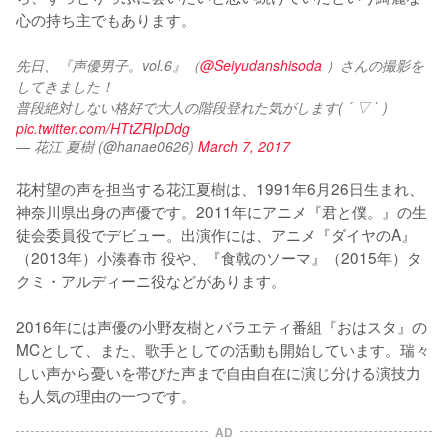
心の持ち主でもあります。
先日、『声優男子。vol.6』（
@Seiyudanshisoda
 ）さんの撮影を
してきました！
普段絶対しない格好で大人の階段登れた気がします( ´ ▽ ` ) 
pic.twitter.com/HTtZRIpDdg
— 花江 夏樹 (@hanae0626)
March 7, 2017
花村望の声を担当する花江夏樹は、1991年6月26日生まれ、
神奈川県出身の声優です。2011年にアニメ『君と僕。』の生
徒会委員役でデビュー。出演作には、アニメ『ダイヤのA』
（2013年）小湊春市 役や、『食戟のソーマ』（2015年）タ
クミ・アルディーニ役などがあります。

2016年には声優の小野友樹とバラエティ番組『おはスタ』の
MCとして、また、歌手としての活動も開始しています。瑞々
しい声から憂いを帯びた声まで自由自在に演じ分ける演技力
も人気の理由の一つです。
AD