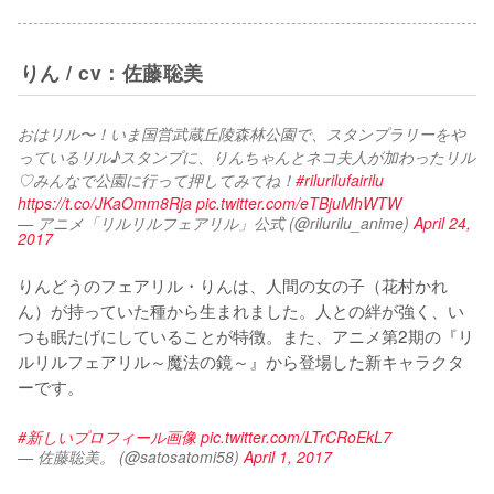
りん / cv：佐藤聡美
おはリル〜！いま国営武蔵丘陵森林公園で、スタンプラリーをや
っているリル♪スタンプに、りんちゃんとネコ夫人が加わったリル
♡みんなで公園に行って押してみてね！
#rilurilufairilu
https://t.co/JKaOmm8Rja
pic.twitter.com/eTBjuMhWTW
— アニメ「リルリルフェアリル」公式 (@rilurilu_anime)
April 24,
2017
りんどうのフェアリル・りんは、人間の女の子（花村かれ
ん）が持っていた種から生まれました。人との絆が強く、い
つも眠たげにしていることが特徴。また、アニメ第2期の『リ
ルリルフェアリル～魔法の鏡～』から登場した新キャラクタ
#新しいプロフィール画像
pic.twitter.com/LTrCRoEkL7
— 佐藤聡美。 (@satosatomi58)
April 1, 2017