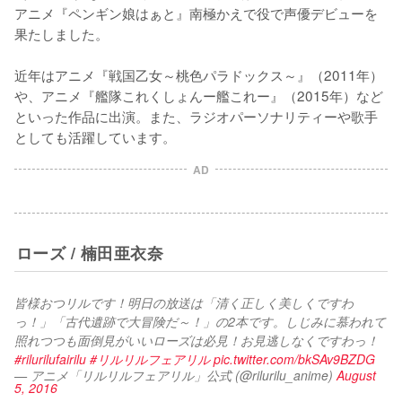
アニメ『ペンギン娘はぁと』南極かえで役で声優デビューを
果たしました。

近年はアニメ『戦国乙女～桃色パラドックス～』（2011年）
や、アニメ『艦隊これくしょんー艦これー』（2015年）など
といった作品に出演。また、ラジオパーソナリティーや歌手
としても活躍しています。
AD
ローズ / 楠田亜衣奈
皆様おつリルです！明日の放送は「清く正しく美しくですわ
っ！」「古代遺跡で大冒険だ～！」の2本です。しじみに慕われて
照れつつも面倒見がいいローズは必見！お見逃しなくですわっ！  
#rilurilufairilu
#リルリルフェアリル
pic.twitter.com/bkSAv9BZDG
— アニメ「リルリルフェアリル」公式 (@rilurilu_anime)
August
5, 2016