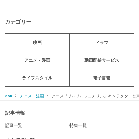
カテゴリー
映画
ドラマ
アニメ・漫画
動画配信サービス
ライフスタイル
電子書籍
ciatr
アニメ・漫画
アニメ『リルリルフェアリル』キャラクターと
記事情報
記事一覧
特集一覧