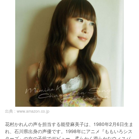
出典 :
www.amazon.co.jp
花村かれんの声を担当する能登麻美子は、1980年2月6日生ま
れ、石川県出身の声優です。1998年にアニメ『ももいろシス
ターズ』の女の子役でデビュー。柔らかく滑らかなウィスパ