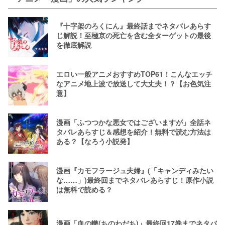
『十字架のろくにん』最終話までネタバレあらす
じ解説！至極京の死亡を含む全ターゲットの最後
を徹底解説
エロい一般アニメおすすめTOP61！こんなエッチ
なアニメ地上波で放送して大丈夫！？【お色気注
意】
漫画「ふつつかな悪女ではございますが」全話ネ
タバレあらすじ＆感想を紹介！無料で読む方法は
ある？【なろう小説発】
漫画『カモフラージュ夫婦』(「キャンディみたい
な……」)最終回までネタバレあらすじ！原作小説
は無料で読める？
漫画「血の轍(ちのわだち)」最終回17巻までネタバ