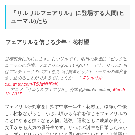
『リルリルフェアリル』に登場する人間(ヒ
ューマル)たち
フェアリルを信じる少年・花村望
皆様夜分に失礼します。おつリルです。明日の放送は「ビッグヒ
ューマルの危機、フェアリルなんていない！」です。りっぷたち
はアンチューサのバディを見つけ無事ビッグヒューマルの異変を
食い止めることができるでしょうか… ！ 
#リルリル
pic.twitter.com/TSJwNHF4Kt
— アニメ「リルリルフェアリル」公式 (@rilurilu_anime)
March
10, 2017
フェアリル研究家を目指す中学一年生・花村望。物静かで優
しい性格ながらも、小さい頃から存在を信じるフェアリルの
ことになると熱くなる人物。勉強、運動ともに成績が良く、
女子からも人気の優等生です。りっぷの誕生を目撃した時か
ら、ずっとりっぷに会いたいと思い続けていたという綺麗な