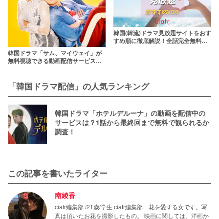
韓国(韓流)ドラマ見放題サイトをおす
すめ順に徹底解説！全話完全無料で
楽しめるVODサービスも！？
韓国ドラマ「サム、マイウェイ」が
無料視聴できる動画配信サービス
は？【日本語字幕付き】
「韓国ドラマ配信」の人気ランキング
韓国ドラマ「ホテルデルーナ」の動画を配信中の
サービスは？1話から最終回まで無料で観られるか
調査！
この記事を書いたライター
南綾香
ciatr編集部 /21歳/学生 ciatr編集部一花を愛する女です。写
真は頂いたお花を撮影したもの。 映画に関しては、洋画か