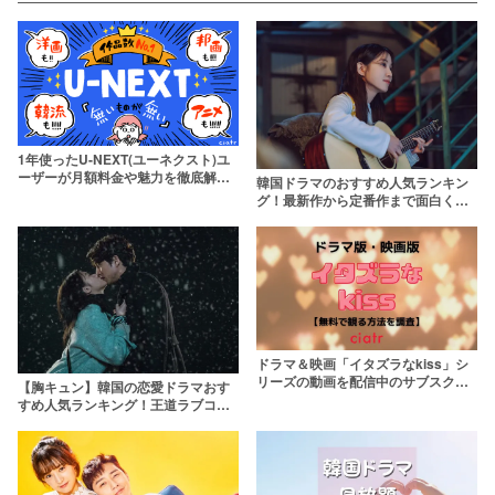
1年使ったU-NEXT(ユーネクスト)ユ
ーザーが月額料金や魅力を徹底解
韓国ドラマのおすすめ人気ランキン
説！【31日間無料トライアル】
グ！最新作から定番作まで面白くて
ハマる韓ドラを厳選【2026年】
ドラマ＆映画「イタズラなkiss」シ
リーズの動画を配信中のサブスクは
【胸キュン】韓国の恋愛ドラマおす
ここ！
すめ人気ランキング！王道ラブコメ
から2024年最新作まで