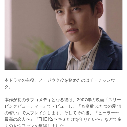
本ドラマの主役、ノ・ジウク役を務めたのはチ・チャンウ
ク。

本作が初のラブコメディとなる彼は、2007年の映画『スリー
ピングビューティー』でデビューし、『奇皇后 ふたつの愛 涙
の誓い』で大ブレイクします。そしてその後、『ヒーラー〜
最高の恋人〜』『THE K2〜キミだけを守りたい〜』などで多
くの女性ファンを獲得しました。
