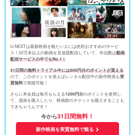
U-NEXTは最新映画を観たい人には絶対おすすめのサービ
ス！22万本以上の動画を見放題配信していて、作品数は
動画
配信サービスの中でもNo.1！
31日間の無料トライアル中には600円分のポイントが貰える
ので、このポイントを使えばレンタル配信中の新作映画も
実
質無料
で視聴可能！      
さらに本会員は毎月もらえる
1200円分
のポイントを使用し
て、漫画を購入したり、映画館のチケットを購入することも
できちゃうんです！
31日間無料！
今から
新作映画を実質無料で観る