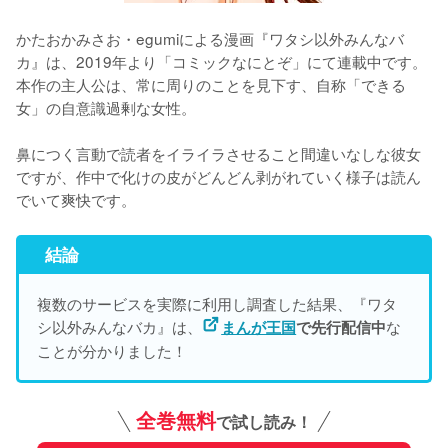
かたおかみさお・egumiによる漫画『ワタシ以外みんなバ
カ』は、2019年より「コミックなにとぞ」にて連載中です。
本作の主人公は、常に周りのことを見下す、自称「できる
女」の自意識過剰な女性。
鼻につく言動で読者をイライラさせること間違いなしな彼女
ですが、作中で化けの皮がどんどん剥がれていく様子は読ん
でいて爽快です。
結論
複数のサービスを実際に利用し調査した結果、『ワタ
シ以外みんなバカ』は、
な
まんが王国
で先行配信中
ことが分かりました！
全巻無料
で試し読み！