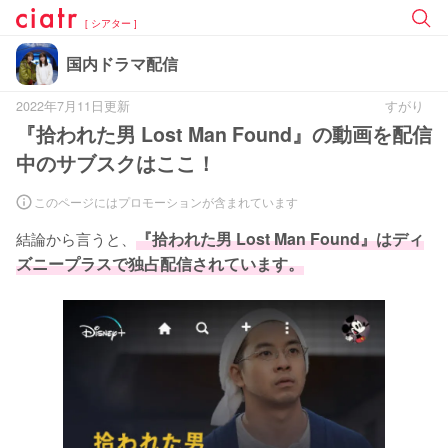
[ シアター ]
国内ドラマ配信
2022年7月11日更新
すがり
『拾われた男 Lost Man Found』の動画を配信
中のサブスクはここ！
このページにはプロモーションが含まれています
結論から言うと、
『拾われた男 Lost Man Found』はディ
ズニープラスで独占配信されています。