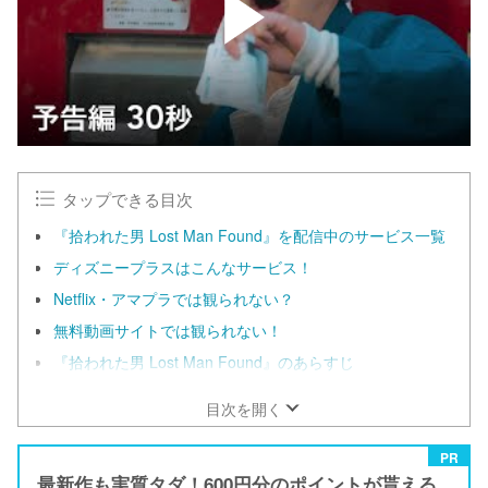
タップできる目次
『拾われた男 Lost Man Found』を配信中のサービス一覧
ディズニープラスはこんなサービス！
Netflix・アマプラでは観られない？
無料動画サイトでは観られない！
『拾われた男 Lost Man Found』のあらすじ
目次を開く
PR
最新作も実質タダ！600円分のポイントが貰える