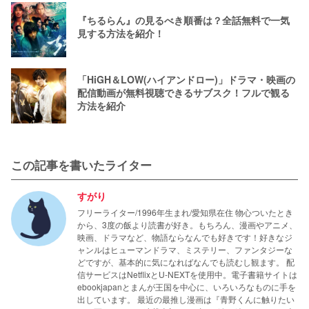
『ちるらん』の見るべき順番は？全話無料で一気
見する方法を紹介！
「HiGH＆LOW(ハイアンドロー)」ドラマ・映画の
配信動画が無料視聴できるサブスク！フルで観る
方法を紹介
この記事を書いたライター
すがり
フリーライター/1996年生まれ/愛知県在住 物心ついたとき
から、3度の飯より読書が好き。もちろん、漫画やアニメ、
映画、ドラマなど、物語ならなんでも好きです！好きなジ
ャンルはヒューマンドラマ、ミステリー、ファンタジーな
どですが、基本的に気になればなんでも読むし観ます。 配
信サービスはNetflixとU-NEXTを使用中。電子書籍サイトは
ebookjapanとまんが王国を中心に、いろいろなものに手を
出しています。 最近の最推し漫画は『青野くんに触りたい