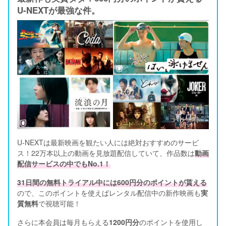
U-NEXTが最強な件。
U-NEXTは最新映画を観たい人には絶対おすすめのサービ
ス！22万本以上の動画を見放題配信していて、作品数は
動画
配信サービスの中でもNo.1！
31日間の無料トライアル中には600円分のポイントが貰える
ので、このポイントを使えばレンタル配信中の新作映画も
実
質無料
で視聴可能！      
さらに本会員は毎月もらえる
1200円分
のポイントを使用し