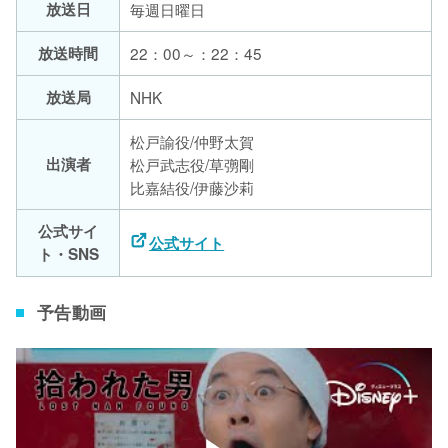
放送日
毎週日曜日
放送時間
22：00～：22：45
放送局
NHK
松戸諭役/仲野太賀
出演者
松戸武志役/草彅剛
比嘉結役/伊藤沙莉
公式サイ
公式サイト
ト・SNS
予告動画