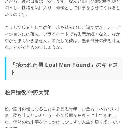
とから、彼の日常は一変します。なんと山村が諭の昭和顔と
図々しい性格を気に入り、俳優として仕事をさせてくれると
いうのです。

こうして役者としての第一歩を踏み出した諭ですが、オーデ
ィションには落ち、プライベートでも失恋が続くなど、なか
なかうまくいきません。果たして彼は、無事自分の夢を叶え
ることができるのでしょうか。
『拾われた男 Lost Man Found』のキャス
ト
松戸諭役/仲野太賀
松戸諭は俳優になることを夢見る青年。お金もコネもないま
ま、夢を叶えたいという一心で兵庫から東京に出てきまし
た。偶然の出来事をきっかけに少しずつ人生を切り拓いてい
きます。
