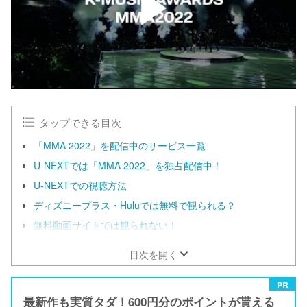
タップできる目次
「MMA 2022」を配信中のサービス一覧
U-NEXTでは「MMA 2022」を独占配信中！
U-NEXTでの視聴方法
ディズニープラス・Huluでは無料で観られる？
無料動画サイトでは観られない！
目次を開く
PR
最新作も実質タダ！600円分のポイントが貰える