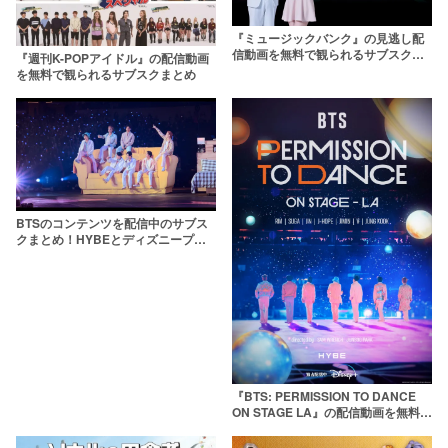
『ミュージックバンク』の見逃し配
信動画を無料で観られるサブスクま
『週刊K-POPアイドル』の配信動画
とめ
を無料で観られるサブスクまとめ
BTSのコンテンツを配信中のサブス
クまとめ！HYBEとディズニープラ
スが提携
『BTS: PERMISSION TO DANCE
ON STAGE LA』の配信動画を無料で
観られるサブスクまとめ