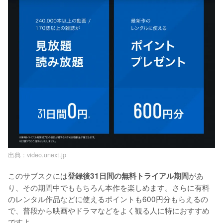
出典 :
video.unext.jp
このサブスクには
があ
登録後31日間の無料トライアル期間
り、その期間中でももちろん本作を楽しめます。さらに有料
のレンタル作品などに使えるポイントも600円分もらえるの
で、普段から映画やドラマなどをよく観る人に特におすすめ
ですよ。