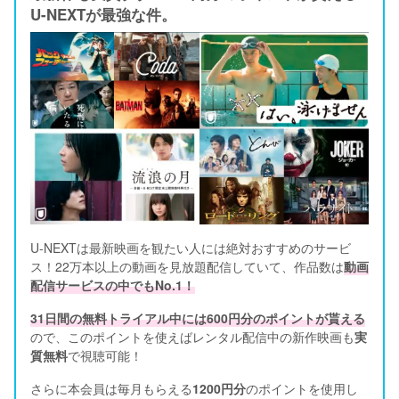
U-NEXTが最強な件。
U-NEXTは最新映画を観たい人には絶対おすすめのサービ
ス！22万本以上の動画を見放題配信していて、作品数は
動画
配信サービスの中でもNo.1！
31日間の無料トライアル中には600円分のポイントが貰える
ので、このポイントを使えばレンタル配信中の新作映画も
実
質無料
で視聴可能！      
さらに本会員は毎月もらえる
1200円分
のポイントを使用し