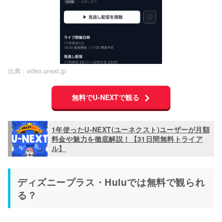
出典 :
video.unext.jp
無料でU-NEXTで観る
1年使ったU-NEXT(ユーネクスト)ユーザーが月額
料金や魅力を徹底解説！【31日間無料トライア
ル】
ディズニープラス・Huluでは無料で観られ
る？