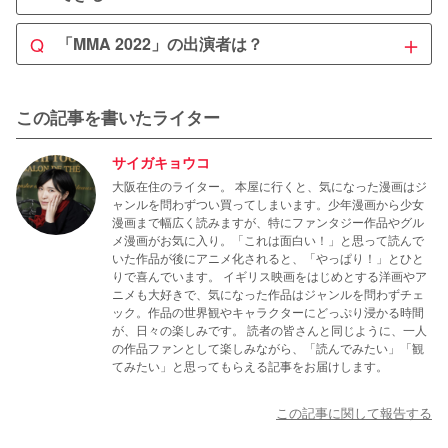
A
＋
Q
「MMA 2022」の出演者は？
「MMA 2022」は、2022年11月26日(土)の19時より
U-NE
XT
で独占リアルタイム配信予定です！このサブスクの会員
A
であれば、追加料金なしで誰でも楽しめますよ。

「MMA 2022」にはENHYPENやIVE、LE SSERAFIMなど
この記事を書いたライター
の第4世代のアイドルを中心に、多くのK-POPアイドルた
加えて2022年12月30日まで見逃し配信をしているため、
ちが出演しました。
サイガキョウコ
見逃してしまった人もぜひチェックしてみてくださいね。
大阪在住のライター。 本屋に行くと、気になった漫画はジ
ャンルを問わずつい買ってしまいます。少年漫画から少女
漫画まで幅広く読みますが、特にファンタジー作品やグル
メ漫画がお気に入り。「これは面白い！」と思って読んで
いた作品が後にアニメ化されると、「やっぱり！」とひと
りで喜んでいます。 イギリス映画をはじめとする洋画やア
ニメも大好きで、気になった作品はジャンルを問わずチェ
ック。作品の世界観やキャラクターにどっぷり浸かる時間
が、日々の楽しみです。 読者の皆さんと同じように、一人
の作品ファンとして楽しみながら、「読んでみたい」「観
てみたい」と思ってもらえる記事をお届けします。
この記事に関して報告する