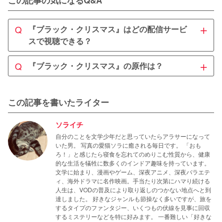
この記事の気になるQ&A
＋
Q
『ブラック・クリスマス』はどの配信サービ
スで視聴できる？
A
＋
Q
『ブラック・クリスマス』の原作は？
『ブラック・クリスマス』は
U-NEXT
で独占見放題配信中
です！他のサービスでは視聴に追加料金が必要となりま
A
す。
『ブラック・クリスマス』は都市伝説をモチーフとして制
この記事を書いたライター
作された、映画『暗闇にベルが鳴る』(1974年)のリメイク
作品です。ただし設定やストーリー展開には大きな違いが
ソライチ
見られます。
自分のことを文学少年だと思っていたらアラサーになって
いた男。 写真の愛猫ソラに癒される毎日です。 「おも
ろ！」と感じたら寝食を忘れてのめりこむ性質から、健康
的な生活を犠牲に数多くのインドア趣味を持っています。
文学に始まり、漫画やゲーム、深夜アニメ、深夜バラエテ
ィ、海外ドラマに名作映画。手当たり次第にハマり続ける
人生は、VODの普及により取り返しのつかない地点へと到
達しました。 好きなジャンルも節操なく多いですが、旅を
するタイプのファンタジー、いくつもの伏線を見事に回収
するミステリーなどを特に好みます。 一番難しい「好きな