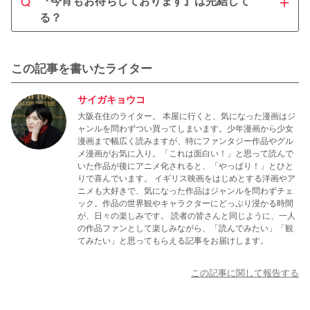
＋
Q
『今宵もお待ちしております』は完結して
『今宵もお待ちしております』は、美しくミステリアスな
る？
女性バーテンダーが1人で営むバーを毎回さまざまな悩み
を抱えた人々が訪れる話。悩みの種類はそれぞれですが、
A
恋や仕事に関する悩みが多く共感できる内容ばかりです。
『今宵もお待ちしております』は女性向け漫画雑誌『プチ
この記事を書いたライター
コミック』の増刊号である『姉系プチコミック』で連載中
で、まだ完結していません。『姉系プチコミック』の刊行
サイガキョウコ
に合わせて、2ヶ月に1度ストーリーが更新されています。
大阪在住のライター。 本屋に行くと、気になった漫画はジ
ャンルを問わずつい買ってしまいます。少年漫画から少女
漫画まで幅広く読みますが、特にファンタジー作品やグル
メ漫画がお気に入り。「これは面白い！」と思って読んで
いた作品が後にアニメ化されると、「やっぱり！」とひと
りで喜んでいます。 イギリス映画をはじめとする洋画やア
ニメも大好きで、気になった作品はジャンルを問わずチェ
ック。作品の世界観やキャラクターにどっぷり浸かる時間
が、日々の楽しみです。 読者の皆さんと同じように、一人
の作品ファンとして楽しみながら、「読んでみたい」「観
てみたい」と思ってもらえる記事をお届けします。
この記事に関して報告する