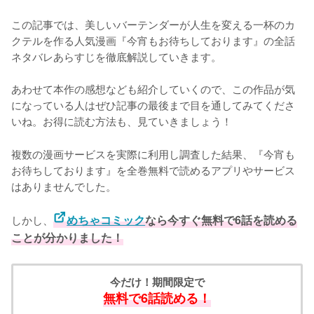
この記事では、美しいバーテンダーが人生を変える一杯のカ
クテルを作る人気漫画『今宵もお待ちしております』の全話
ネタバレあらすじを徹底解説していきます。

あわせて本作の感想なども紹介していくので、この作品が気
になっている人はぜひ記事の最後まで目を通してみてくださ
いね。お得に読む方法も、見ていきましょう！
複数の漫画サービスを実際に利用し調査した結果、『今宵も
お待ちしております』を全巻無料で読めるアプリやサービス
はありませんでした。
しかし、
めちゃコミック
なら今すぐ無料で6話を読める
ことが分かりました！
今だけ！期間限定で
無料で6話読める！