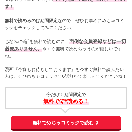
す！
なので、ぜひお早めにめちゃコミ
無料で読めるのは期間限定
ックをチェックしてみてください。
ちなみに6話を無料で読むのに、
面倒な会員登録などは一切
必要ありません。
今すぐ無料で読めちゃうのが嬉しいです
ね。
漫画『今宵もお待ちしております』を今すぐ無料で読みたい
人は、ぜひめちゃコミックで6話無料で楽しんでくださいね！
今だけ！期間限定で
無料で6話読める！
無料でめちゃコミックで読む