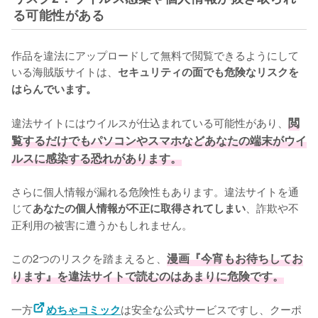
る可能性がある
作品を違法にアップロードして無料で閲覧できるようにして
いる海賊版サイトは、
セキュリティの面でも危険なリスクを
はらんでいます。
違法サイトにはウイルスが仕込まれている可能性があり、
閲
覧するだけでもパソコンやスマホなどあなたの端末がウイ
ルスに感染する恐れがあります。
さらに個人情報が漏れる危険性もあります。違法サイトを通
じて
、詐欺や不
あなたの個人情報が不正に取得されてしまい
正利用の被害に遭うかもしれません。
この2つのリスクを踏まえると、
漫画『今宵もお待ちしてお
ります』を違法サイトで読むのはあまりに危険です。
一方
は安全な公式サービスですし、クーポ
めちゃコミック