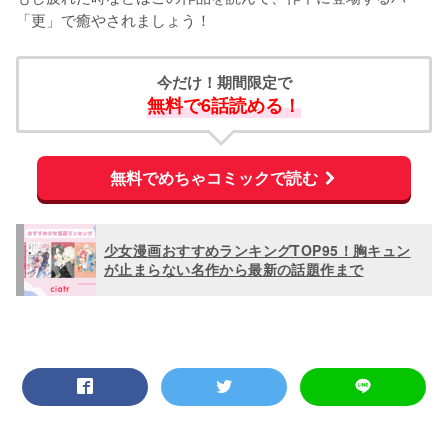
「更」で癒やされましょう！
今だけ！期間限定で
無料で6話読める！
無料でめちゃコミックで読む
少女漫画おすすめランキングTOP95！胸キュン
が止まらない名作から最新の話題作まで