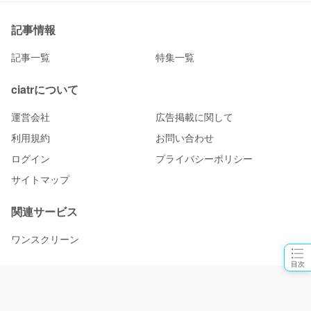
記事情報
記事一覧
特集一覧
ciatrについて
運営会社
広告掲載に関して
利用規約
お問い合わせ
ログイン
プライバシーポリシー
サイトマップ
関連サービス
ワンスクリーン
目次