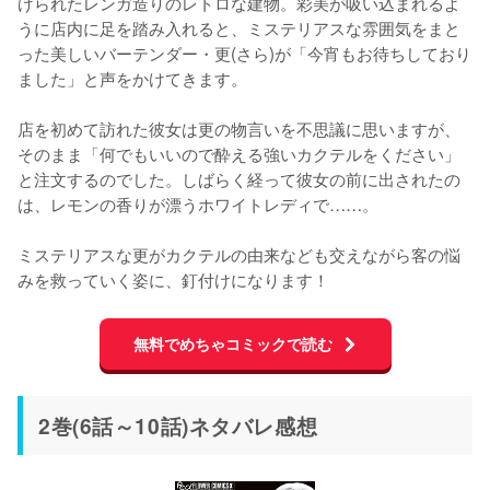
げられたレンガ造りのレトロな建物。彩美が吸い込まれるよ
うに店内に足を踏み入れると、ミステリアスな雰囲気をまと
った美しいバーテンダー・更(さら)が「今宵もお待ちしており
ました」と声をかけてきます。

店を初めて訪れた彼女は更の物言いを不思議に思いますが、
そのまま「何でもいいので酔える強いカクテルをください」
と注文するのでした。しばらく経って彼女の前に出されたの
は、レモンの香りが漂うホワイトレディで……。

ミステリアスな更がカクテルの由来なども交えながら客の悩
みを救っていく姿に、釘付けになります！
無料でめちゃコミックで読む
2巻(6話～10話)ネタバレ感想