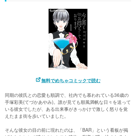
無料でめちゃコミックで読む
同期の彼氏との恋愛も順調で、社内でも慕われている36歳の
手塚彩美(てづかあやみ)。誰が見ても順風満帆な日々を送って
いる彼女でしたが、ある出来事がきっかけで激しく怒りを覚
えたまま街を歩いていました。

そんな彼女の目の前に現れたのは、「BAR」という看板が掲