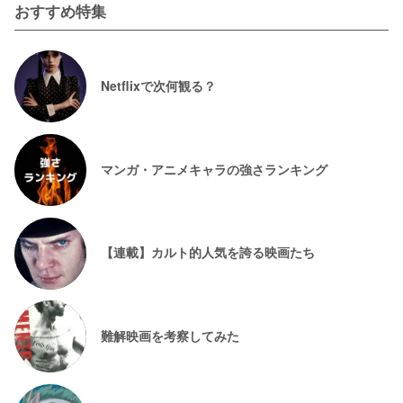
おすすめ特集
Netflixで次何観る？
マンガ・アニメキャラの強さランキング
【連載】カルト的人気を誇る映画たち
難解映画を考察してみた