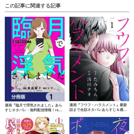
この記事に関連する記事
漫画『フウフ・ハラスメント』最新
漫画『臨月で浮気されました』あら
話まで全話ネタバレあらすじ＆感
すじネタバレ・無料配信情報！raw
想！モラルハラスメントの夫から逃
やpdfで読むのはやめよう
げろ！