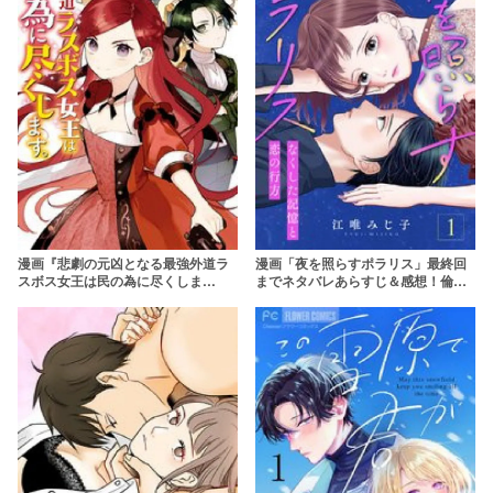
漫画『悲劇の元凶となる最強外道ラ
漫画「夜を照らすポラリス」最終回
スボス女王は民の為に尽くしま
までネタバレあらすじ＆感想！倫を
す。』最新話まで全話ネタバレあら
消した犯人は？衝撃のラストをチェ
すじ＆感想！極悪女王が女神のよう
ック！
な女王に！？【ラス為】