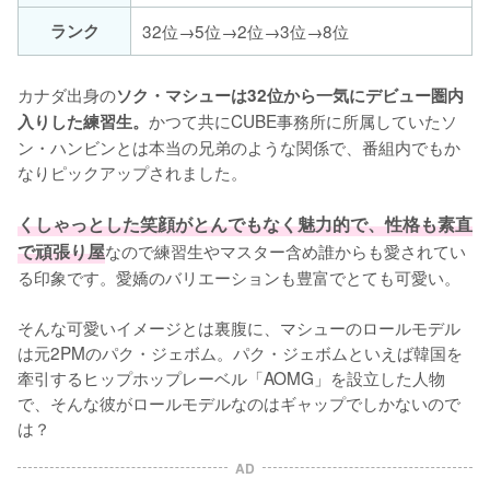
ランク
32位→5位→2位→3位→8位
カナダ出身の
ソク・マシューは32位から一気にデビュー圏内
かつて共にCUBE事務所に所属していたソ
入りした練習生。
ン・ハンビンとは本当の兄弟のような関係で、番組内でもか
なりピックアップされました。

くしゃっとした笑顔がとんでもなく魅力的で、性格も素直
で頑張り屋
なので練習生やマスター含め誰からも愛されてい
る印象です。愛嬌のバリエーションも豊富でとても可愛い。

そんな可愛いイメージとは裏腹に、マシューのロールモデル
は元2PMのパク・ジェボム。パク・ジェボムといえば韓国を
牽引するヒップホップレーベル「AOMG」を設立した人物
で、そんな彼がロールモデルなのはギャップでしかないので
は？
AD