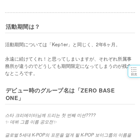
活動期間は？
活動期間については「Kep1er」と同じく、2年6ヶ月。

永遠に続けてくれ！と思ってしまいますが、それぞれ所属事
務所が違うのでどうしても期間限定になってしまうのが残念
なところです。
目次
デビュー時のグループ名は「ZERO BASE
ONE」
스타 크리에이터님께 드리는 첫 번째 미션????
✨ 데뷔 그룹 이름 공모전✨
글로벌 5세대 K-POP의 포문을 열게 될 K-POP 보이그룹의 이름을 