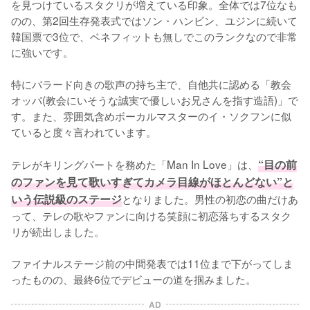
を見つけているスタクリが増えている印象。全体では7位なも
のの、第2回生存発表式ではソン・ハンビン、ユジンに続いて
韓国票で3位で、ベネフィットも無しでこのランクなので非常
に強いです。

特にバラード向きの歌声の持ち主で、自他共に認める「教会
オッパ(教会にいそうな誠実で優しいお兄さんを指す造語)」で
す。また、雰囲気含めボーカルマスターのイ・ソクフンに似
ていると度々言われています。

テレがキリングパートを務めた「Man In Love」は、
“目の前
のファンを見て歌いすぎてカメラ目線がほとんどない”と
いう伝説級のステージ
となりました。男性の初恋の曲だけあ
って、テレの歌やファンに向ける笑顔に初恋落ちするスタク
リが続出しました。

ファイナルステージ前の中間発表では11位まで下がってしま
ったものの、最終6位でデビューの道を掴みました。
AD