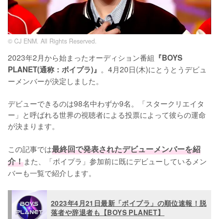
© CJ ENM. All Rights Reserved.
2023年2月から始まったオーディション番組
『BOYS 
。4月20日(木)にとうとうデビュ
PLANET(通称：ボイプラ)』
ーメンバーが決定しました。

デビューできるのは98名中わずか9名。「スタークリエイタ
ー」と呼ばれる世界の視聴者による投票によって彼らの運命
が決まります。

この記事では
最終回で発表されたデビューメンバーを紹
介！
また、「ボイプラ」参加前に既にデビューしているメン
バーも一覧で紹介します。
2023年4月21日最新「ボイプラ」の順位速報！脱
落者や辞退者も【BOYS PLANET】