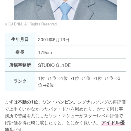
© CJ ENM. All Rights Reserved.
生年月日
2001年6月13日
身長
179cm
所属事務所
STUDIO GL1DE
1位→1位→1位→1位→1位→1位→1位→3
ランク
位→2位
まずは
シグナルソングの再評価
不動の1位、ソン・ハンビン。
で上手くいかなかったパク・ドハを慰めたり、かつて同じ事
務所で苦楽を共にしたソク・マシューがスターレベル評価で
好評価を得た時に涙したりと、とにかく良い人。
アイドル優
等生
です。
