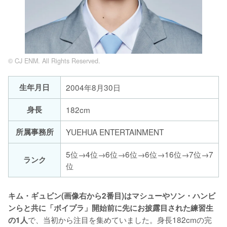
© CJ ENM. All Rights Reserved.
生年月日
2004年8月30日
身長
182cm
所属事務所
YUEHUA ENTERTAINMENT
5位→4位→6位→6位→6位→16位→7位→7
ランク
位
キム・ギュビン(画像右から2番目)はマシューやソン・ハンビ
ンらと共に「ボイプラ」開始前に先にお披露目された練習生
で、当初から注目を集めていました。身長182cmの完
の1人