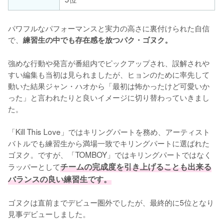
パワフルなパフォーマンスと実力の高さに裏付けられた自信
で、
練習生の中でも存在感を放つパク・ゴヌク。
強めな行動や発言が番組内でピックアップされ、誤解されや
すい編集も当初は見られましたが、ヒョンのために率先して
動いた結果ジャン・ハオから「最初は怖かったけど可愛いか
った」と言われたりと良いイメージに切り替わっていきまし
た。

「Kill This Love」ではキリングパートを務め、アーティスト
バトルでも練習生から満場一致でキリングパートに選ばれた
ゴヌク。ですが、「TOMBOY」ではキリングパートではなく
ラッパーとして
チームの完成度を引き上げることも出来る
バランスの良い練習生です。
ゴヌクは直前までデビュー圏外でしたが、最終的に5位となり
見事デビューしました。