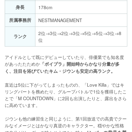
身長
178cm
所属事務所
NESTMANAGEMENT
2位→3位→2位→3位→5位→5位→3位→8
ランク
位
アイドルとして既にデビューしていたり、俳優業でも知名度
があったたためか
「ボイプラ」開始時からかなり分量が多
く、注目を浴びていたキム・ジウンも安定の高ランク。
直近は5位に下がってしまったものの、「Love Killa」ではキ
リングパートを務めたり、グループバトルで1位を獲得したこ
とで「M COUNTDOWN」に2回も出演したりと、露出をさら
に高めています。

ジウンも他の練習生と同じように、第1回放送での高貴でクー
ルなイメージとはかなり真逆のキャラクター。穏やかな性格