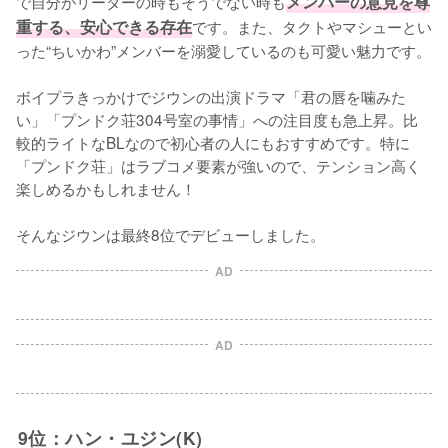
で自分がリーダーの時もそうでない時も
メンバーの意見を尊
重する、安心できる存在
です。また、タクトやマシューとい
った“ちいかわ”メンバーを溺愛しているのも可愛い魅力です。

ボイプラきっかけでジウンの出演ドラマ「君の唇を噛みた
い」「プンドク荘304号室の事情」への注目度も急上昇。比
較的ライトなBLなので初心者の人にもおすすめです。特に
「プンドク荘」はラブコメ要素が強いので、テンション高く
楽しめるかもしれません！

そんなジウンは最終8位でデビューしました。
AD
AD
9位：ハン・ユジン(K)