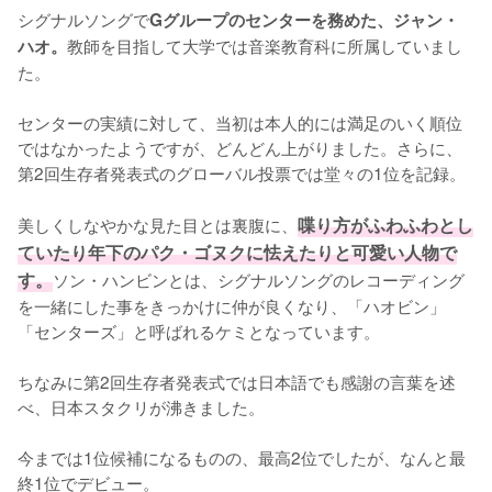
シグナルソングで
Gグループのセンターを務めた、ジャン・
教師を目指して大学では音楽教育科に所属していまし
ハオ。
た。

センターの実績に対して、当初は本人的には満足のいく順位
ではなかったようですが、どんどん上がりました。さらに、
第2回生存者発表式のグローバル投票では堂々の1位を記録。

美しくしなやかな見た目とは裏腹に、
喋り方がふわふわとし
ていたり年下のパク・ゴヌクに怯えたりと可愛い人物で
す。
ソン・ハンビンとは、シグナルソングのレコーディング
を一緒にした事をきっかけに仲が良くなり、「ハオビン」
「センターズ」と呼ばれるケミとなっています。

ちなみに第2回生存者発表式では日本語でも感謝の言葉を述
べ、日本スタクリが沸きました。

今までは1位候補になるものの、最高2位でしたが、なんと最
終1位でデビュー。