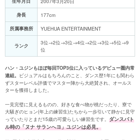
生年月日
2007年3月20日
身長
177cm
所属事務所
YUEHUA ENTERTAINMENT
3位→2位→3位→4位→2位→3位→5位→9
ランク
位
ハン・ユジンもほぼ毎回TOP3位に入っているデビュー圏内常
ビジュアルはもちろんのこと、ダンス歴1年にも関わら
連組。
ずスターレベル評価でマスター陣から大絶賛され、オールス
ターを獲得しました。

一見完璧に見えるものの、好きな食べ物が桃だったり、寮で
大騒ぎのヒョン(年上の練習生)たちから一歩引いて静かに見守
っていたりとまだ15歳の可愛らしい練習生です。
ダンスバト
ル時の「ヌナ サランへヨ」ユジンは必見。