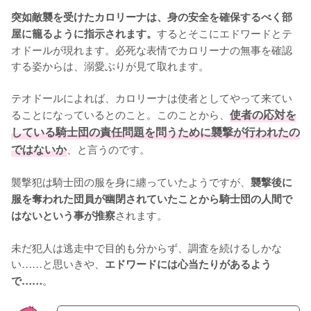
突如敵襲を受けたカロリーナは、身の安全を確保するべく部
するとそこにエドワードとテ
屋に籠るように指示されます。
オドールが現れます。必死な表情でカロリーナの無事を確認
する姿からは、溺愛ぶりが見て取れます。

テオドールによれば、カロリーナは使者としてやって来てい
ることになっているとのこと。このことから、
使者の応対を
している騎士団の責任問題を問うために襲撃が行われたの
ではないか
、と言うのです。

襲撃犯は騎士団の服を身に纏っていたようですが、
襲撃後に
服を奪われた団員が幽閉されていたことから騎士団の人間で
されます。

はないという事が推察
未だ犯人は逃走中で目的も分からず、調査を続けるしかな
い……と思いきや、
エドワードには心当たりがあるよう
。
で……