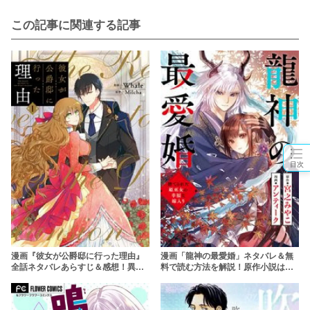
この記事に関連する記事
目次
漫画『彼女が公爵邸に行った理由』
漫画「龍神の最愛婚」ネタバレ＆無
全話ネタバレあらすじ＆感想！異世
料で読む方法を解説！原作小説はど
界転生したヒロインが死の運命を変
こで読める？【rawはやめよう】
える？