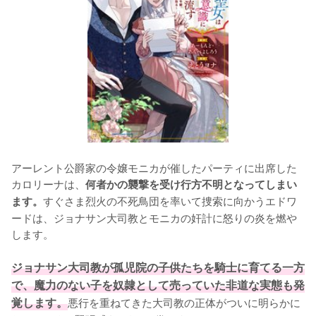
アーレント公爵家の令嬢モニカが催したパーティに出席した
カロリーナは、
何者かの襲撃を受け行方不明となってしまい
すぐさま烈火の不死鳥団を率いて捜索に向かうエドワ
ます。
ードは、ジョナサン大司教とモニカの奸計に怒りの炎を燃や
します。

ジョナサン大司教が孤児院の子供たちを騎士に育てる一方
で、魔力のない子を奴隷として売っていた非道な実態も発
覚します。
悪行を重ねてきた大司教の正体がついに明らかに