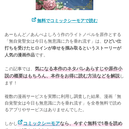
無料でコミックシーモアで読む
あーもんど／あんべよしろう作のライトノベルを原作とする
「無自覚聖女は今日も無意識に力を垂れ流す」は、
ひどい仕
打ちを受けたヒロインが幸せを掴み取るというストーリーが
です。

人気の漫画作品
この記事では、
気になる本作のネタバレあらすじや原作小
説の概要はもちろん、本作をお得に読む方法などを解説
し
ます！
複数の漫画サービスを実際に利用し調査した結果、漫画「無
自覚聖女は今日も無意識に力を垂れ流す」を全巻無料で読め
るアプリやサービスはありませんでした。
しかし
コミックシーモア
なら、今すぐ無料で1巻を読め