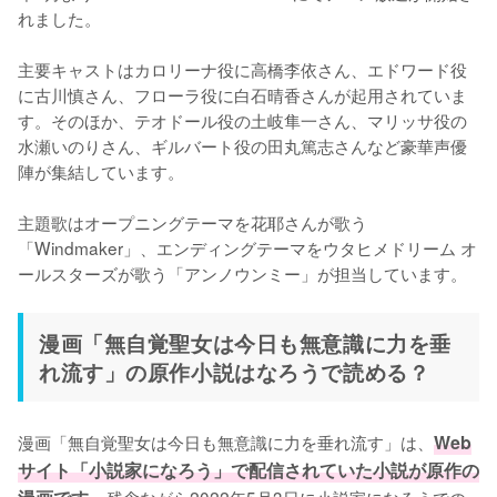
れました。

主要キャストはカロリーナ役に高橋李依さん、エドワード役
に古川慎さん、フローラ役に白石晴香さんが起用されていま
す。そのほか、テオドール役の土岐隼一さん、マリッサ役の
水瀬いのりさん、ギルバート役の田丸篤志さんなど豪華声優
陣が集結しています。

主題歌はオープニングテーマを花耶さんが歌う
「Windmaker」、エンディングテーマをウタヒメドリーム オ
ールスターズが歌う「アンノウンミー」が担当しています。
漫画「無自覚聖女は今日も無意識に力を垂
れ流す」の原作小説はなろうで読める？
漫画「無自覚聖女は今日も無意識に力を垂れ流す」は、
Web
サイト「小説家になろう」で配信されていた小説が原作の