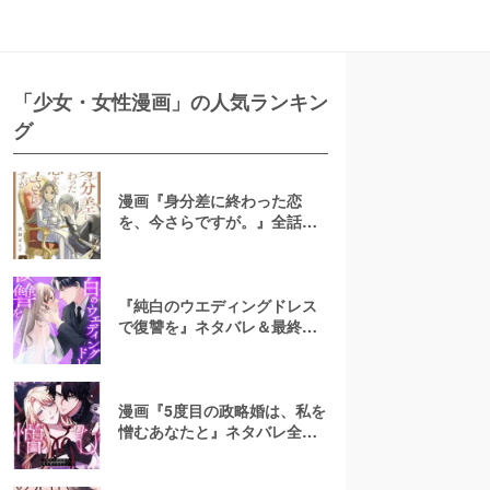
「少女・女性漫画」の人気ランキン
グ
漫画『身分差に終わった恋
を、今さらですが。』全話ネ
タバレあらすじ！無料で読め
る？raw注意
『純白のウエディングドレス
で復讐を』ネタバレ＆最終回
の結末は？漫画rawやpdfで読
むのはやめよう
漫画『5度目の政略婚は、私を
憎むあなたと』ネタバレ全話
＆結末・最終回予想！無料で
読める？