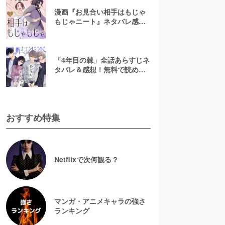
漫画『お見合い相手はもじゃ
もじゃニート』ネタバレ感
想！無料で読める？rawやpdf
で読むのはやめよう
「4年目の棘」全話あらすじネ
タバレ＆感想！無料で読め
る？漫画rawやpdfはやめよう
おすすめ特集
Netflixで次何観る？
マンガ・アニメキャラの強さ
ランキング