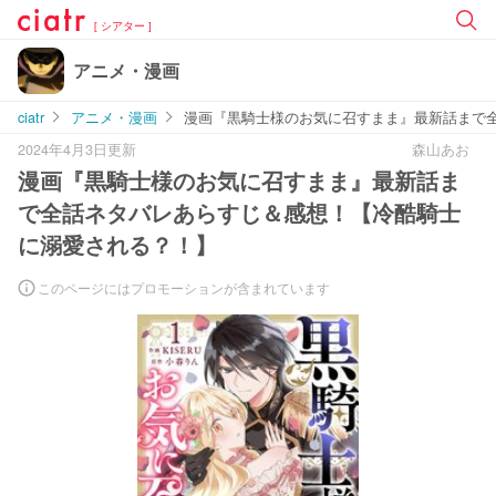
[ シアター ]
アニメ・漫画
ciatr
アニメ・漫画
漫画『黒騎士様のお気に召すまま』最新話まで
2024年4月3日更新
森山あお
漫画『黒騎士様のお気に召すまま』最新話ま
で全話ネタバレあらすじ＆感想！【冷酷騎士
に溺愛される？！】
このページにはプロモーションが含まれています