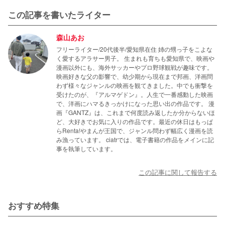
この記事を書いたライター
森山あお
フリーライター/20代後半/愛知県在住 姉の甥っ子をこよな
く愛するアラサー男子。 生まれも育ちも愛知県で、映画や
漫画以外にも、海外サッカーやプロ野球観戦が趣味です。
映画好きな父の影響で、幼少期から現在まで邦画、洋画問
わず様々なジャンルの映画を観てきました。中でも衝撃を
受けたのが、『アルマゲドン』。人生で一番感動した映画
で、洋画にハマるきっかけになった思い出の作品です。 漫
画『GANTZ』は、これまで何度読み返したか分からないほ
ど、大好きでお気に入りの作品です。最近の休日はもっぱ
らRenta!やまんが王国で、ジャンル問わず幅広く漫画を読
み漁っています。 ciatrでは、電子書籍の作品をメインに記
事を執筆しています。
この記事に関して報告する
おすすめ特集