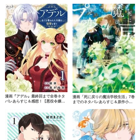
らすじ&無料配信情報！rawやhitomi
を使わずに安全に読もう
漫画『アデル』最終回まで全巻ネタ
漫画「死に戻りの魔法学校生活」7巻
バレあらすじ＆感想！【悪役令嬢の
までのネタバレあらすじ＆原作小説
復讐劇】
の結末を解説！rawを使わず無料で
読む方法は？