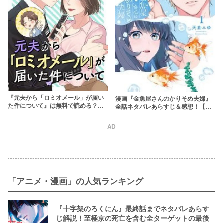
『元夫から「ロミオメール」が届い
漫画『金魚屋さんのかりそめ夫婦』
た件について』は無料で読める？ネ
全話ネタバレあらすじ＆感想！【契
タバレあらすじ＆感想！hitomiやraw
約結婚した旦那にガチ恋】
は危険
AD
「アニメ・漫画」の人気ランキング
『十字架のろくにん』最終話までネタバレあらす
じ解説！至極京の死亡を含む全ターゲットの最後