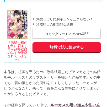
溺愛っぷりに胸キュンが止まらない！
冷酷騎士の衝撃的な過去
コミックシーモアで70%OFF
『黒騎士様の
お気に召すま
無料で試し読みする
ま～政略結婚
のはずが溺愛
されています
～』
本作は、祖国を守るために政略結婚したビアンカとその結婚
相手ルーカスとのラブストーリーを描いた作品です。その中
でも、昔の優しかった面影を亡くしてしまったルーカスが、
いつどんなことがあって、彼をこんな性格にさせてしまった
のか知ろうとしたビアンカ。

その経緯を探っていく中で、
ルーカスの暗い過去や生い立