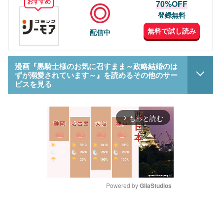
おすすめ
70%OFF
登録無料
無料で試し読み
配信中
漫画『黒騎士様のお気に召すまま～政略結婚のは
ずが溺愛されています～』を読めるその他のサー
ビスを見る
もっと読む
arrow_forward_ios
Powered by 
GliaStudios
M
u