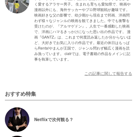
く愛するアラサー男子。 生まれも育ちも愛知県で、映画や
漫画以外にも、海外サッカーやプロ野球観戦が趣味です。
映画好きな父の影響で、幼少期から現在まで邦画、洋画問
わず様々なジャンルの映画を観てきました。中でも衝撃を
受けたのが、『アルマゲドン』。人生で一番感動した映画
で、洋画にハマるきっかけになった思い出の作品です。 漫
画『GANTZ』は、これまで何度読み返したか分からないほ
ど、大好きでお気に入りの作品です。最近の休日はもっぱ
らRenta!やまんが王国で、ジャンル問わず幅広く漫画を読
み漁っています。 ciatrでは、電子書籍の作品をメインに記
事を執筆しています。
この記事に関して報告する
おすすめ特集
Netflixで次何観る？