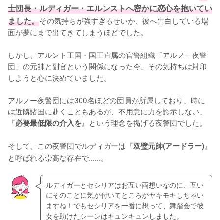
士団長・ルディガー・エルンストへ密かに恋心を抱いてい
ました。
その気持ちが強すぎるせいか、彼へ告白している場
面が夢にまで出てきてしまうほどでした。

しかし、アルント王国・国王直属の官警組織「アルノー夜警
団」の元帥と副官という関係になった今、その気持ちは封印
しようと心に決めていました。

アルノー夜警団には300名ほどの団員が所属しており、時に
は近隣諸国に赴くこともあるが、不用意に力を誇示しない、
『
』という理念を掲げる夜警団でした。

必要最低限の介入を
そして、この夜警団でルディガーは『
』
双璧元帥(アードラー)
と呼ばれる崇高な存在で......。
ルディガーとセシリアはお互い両想いなのに、互い
にそのことに気が付いてところがヤキモキしちゃい
ますね！でもセシリアを一番に想って、舞踏会で彼
女を助けたシーンはキュンキュンしました。