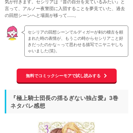
気が付きます。セシリアは『昔の自分を見ているみたい』と
言って、アルノー夜警団に入団することを夢見ていた、過去
の回想シーンへと場面が移って......。
セシリアの回想シーンでルディガーが剣の稽古を頼
まれた時の表情が、もうこの時からセシリアこと好
きだったのかな～って思わせる描写でニヤニヤしち
ゃいました(笑)。
無料でコミックシーモアで試し読みする
『極上騎士団長の揺るぎない独占愛』3巻
ネタバレ感想