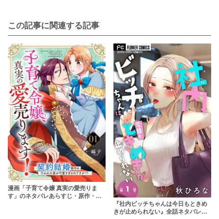
この記事に関連する記事
漫画「子育て令嬢 真実の愛売りま
す」のネタバレあらすじ・原作・無
『社内ビッチちゃんは今日もときめ
料配信情報 rawで読むのはやめよう
きが止められない』全話ネタバレあ
【縞子】
らすじ&無料配信情報！rawやhitomi