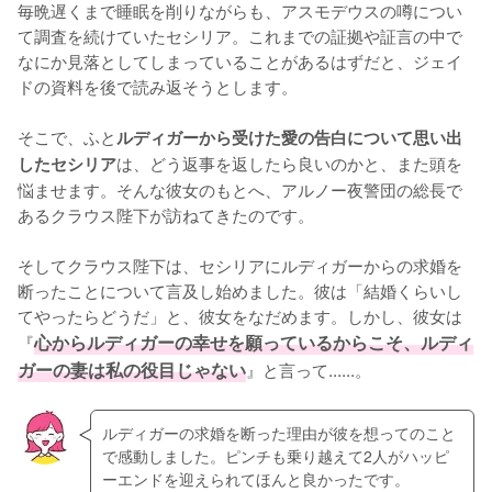
毎晩遅くまで睡眠を削りながらも、アスモデウスの噂につい
て調査を続けていたセシリア。これまでの証拠や証言の中で
なにか見落としてしまっていることがあるはずだと、ジェイ
ドの資料を後で読み返そうとします。

そこで、ふと
ルディガーから受けた愛の告白について思い出
は、どう返事を返したら良いのかと、また頭を
したセシリア
悩ませます。そんな彼女のもとへ、アルノー夜警団の総長で
あるクラウス陛下が訪ねてきたのです。

そしてクラウス陛下は、セシリアにルディガーからの求婚を
断ったことについて言及し始めました。彼は「結婚くらいし
てやったらどうだ」と、彼女をなだめます。しかし、彼女は
『
心からルディガーの幸せを願っているからこそ、ルディ
ガーの妻は私の役目じゃない
』と言って......。
ルディガーの求婚を断った理由が彼を想ってのこと
で感動しました。ピンチも乗り越えて2人がハッピ
ーエンドを迎えられてほんと良かったです。