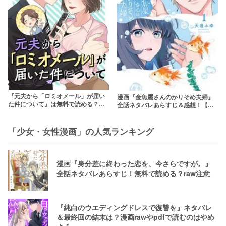
『元夫から「ロミオメール」が届い
漫画『金魚屋さんのかりそめ夫婦』
た件について』は無料で読める？ネ
全話ネタバレあらすじ＆感想！【契
タバレあらすじ＆感想！hitomiやraw
約結婚した旦那にガチ恋】
は危険
「少女・女性漫画」の人気ランキング
漫画『身分差に終わった恋を、今さらですが。』
全話ネタバレあらすじ！無料で読める？raw注意
『純白のウエディングドレスで復讐を』ネタバレ
＆最終回の結末は？漫画rawやpdfで読むのはやめ