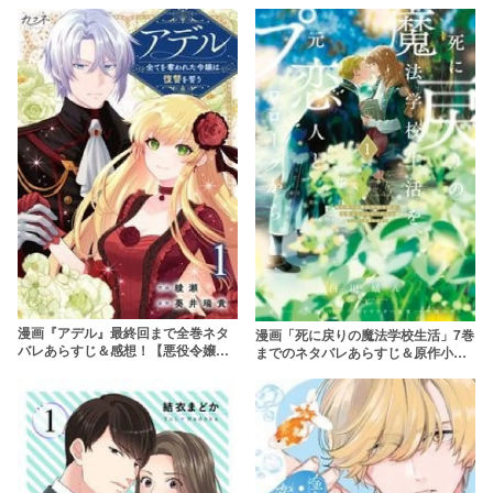
を使わずに安全に読もう
漫画『アデル』最終回まで全巻ネタ
漫画「死に戻りの魔法学校生活」7巻
バレあらすじ＆感想！【悪役令嬢の
までのネタバレあらすじ＆原作小説
復讐劇】
の結末を解説！rawを使わず無料で
読む方法は？