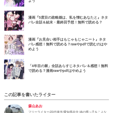
よう
漫画『5度目の政略婚は、私を憎むあなたと』ネタ
バレ全話＆結末・最終回予想！無料で読める？
漫画『お見合い相手はもじゃもじゃニート』ネタ
バレ感想！無料で読める？rawやpdfで読むのはや
めよう
「4年目の棘」全話あらすじネタバレ＆感想！無料
で読める？漫画rawやpdfはやめよう
この記事を書いたライター
森山あお
フリーライター/20代後半/愛知県在住 姉の甥っ子をこよな