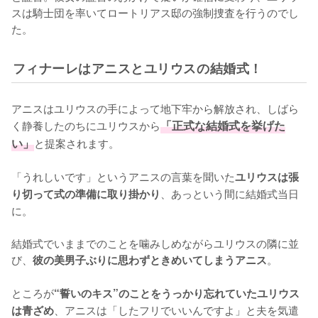
スは騎士団を率いてロートリアス邸の強制捜査を行うのでし
た。
フィナーレはアニスとユリウスの結婚式！
アニスはユリウスの手によって地下牢から解放され、しばら
く静養したのちにユリウスから
「正式な結婚式を挙げた
い」
と提案されます。

「うれしいです」というアニスの言葉を聞いた
ユリウスは張
、あっという間に結婚式当日
り切って式の準備に取り掛かり
に。

結婚式でいままでのことを噛みしめながらユリウスの隣に並
び、
。

彼の美男子ぶりに思わずときめいてしまうアニス
ところが
“誓いのキス”のことをうっかり忘れていたユリウス
、アニスは「したフリでいいんですよ」と夫を気遣
は青ざめ