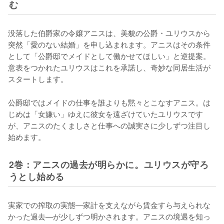
む
没落した伯爵家の令嬢アニスは、美貌の公爵・ユリウスから
突然「愛のない結婚」を申し込まれます。アニスはその条件
として「公爵邸でメイドとして働かせてほしい」と逆提案。
意表をつかれたユリウスはこれを承諾し、奇妙な同居生活が
スタートします。
公爵邸ではメイドの仕事を誰よりも黙々とこなすアニス。は
じめは「女嫌い」ゆえに彼女を遠ざけていたユリウスです
が、アニスのたくましさと仕事への誠実さに少しずつ注目し
始めます。
2巻：アニスの過去が明らかに。ユリウスが守ろ
うとし始める
実家での搾取の実態—家計を支えながら賃金すら与えられな
かった過去—が少しずつ明かされます。アニスの境遇を知っ