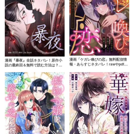
漫画「ケガレ喚びの恋」無料配信情
漫画『暴夜』全話ネタバレ！原作小
報・あらすじネタバレ！rawやpdfで
説の最終回＆無料で読む方法は？完
読むのはやめよう
全版と通常版の違いも解説！