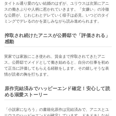
タイトル通り愛のない結婚のはずが、ユリウスは次第にアニ
スの働きぶりや人柄に惹かれていきます。「女嫌い」の冷徹
な公爵が、じわじわとデレていく様子は必見。いつどのタイ
ミングでデレるのかを楽しみながら読み進められます。
搾取され続けたアニスが公爵邸で「評価される」
感動
実家では家族にこき使われ、賃金まで搾取されてきたアニ
ス。公爵邸でメイドとして働き始めると、自分の仕事を初め
て正当に評価してもらえる経験をします。その嬉しそうな表
情が読者の胸を打ちます。
原作完結済みでハッピーエンド確定！安心して読
める溺愛ストーリー
「小説家になろう」の書籍化原作は完結済みで、アニスとユ
リウスのハッピーエンドが確定しています。ドキドキしなが