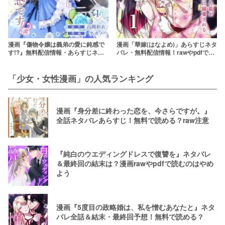
漫画『傷物令嬢は義弟の愛に鈍感で
漫画「華嫁(はなよめ)」あらすじネタ
す!?』無料配信情報・あらすじネタ
バレ・無料配信情報！rawやpdfで読
バレ！rawやpdfで読むのはやめよう
むのはやめよう
「少女・女性漫画」の人気ランキング
漫画『身分差に終わった恋を、今さらですが。』
全話ネタバレあらすじ！無料で読める？raw注意
『純白のウエディングドレスで復讐を』ネタバレ
＆最終回の結末は？漫画rawやpdfで読むのはやめ
よう
漫画『5度目の政略婚は、私を憎むあなたと』ネタ
バレ全話＆結末・最終回予想！無料で読める？