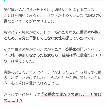
突然舞い込んできた分不相応な縁談話に困惑するアニス。し
かし話を聞いてみると、ユリウスが求めているのは
形だけの
だということがわかりました。

妻
異性に全く興味がなく、仕事一筋のユリウスは
世間体を整え
のです。

るため、自分に干渉してこない女性を探していた
そこで白羽の矢が立ったのがアニス。
公爵家の開いたパーテ
だとユリ
ィに唯一参加しなかった彼女なら、結婚相手に最適
ウスは考えました。

実際のところアニスはパーティがあったことすら知らずに働
きに出ていただけでしたが、今の生活から抜け出したいとい
う一心で求婚を受け入れることに。

さらに交換条件として
「公爵家で働かせて欲しい」と告げ
て……！？