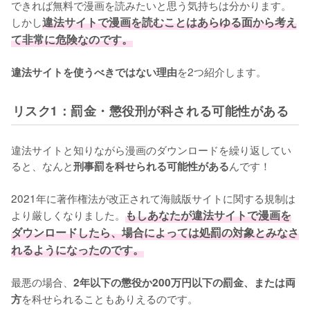
できれば無料で漫画を読みたいと思う気持ちは分かります。
しかし
違法サイトで漫画を読むことはあらゆる面から考え
て非常に危険なのです。
を2つ紹介します。
違法サイトを使うべきではない理由
リスク1：罰金・懲役刑が科される可能性がある
違法サイトと知りながら漫画のダウンロードを繰り返してい
ると、なんと
んです！
刑事罰を科せられる可能性がある
2021年に著作権法が改正されて海賊版サイトに関する規制は
より厳しくなりました。
もしあなたが違法サイトで漫画を
ダウンロードしたら、場合によっては処罰の対象とみなさ
れるようになったのです。
最悪の場合、
2年以下の懲役か200万円以下の罰金、または両
を科せられることもありえるのです。
方