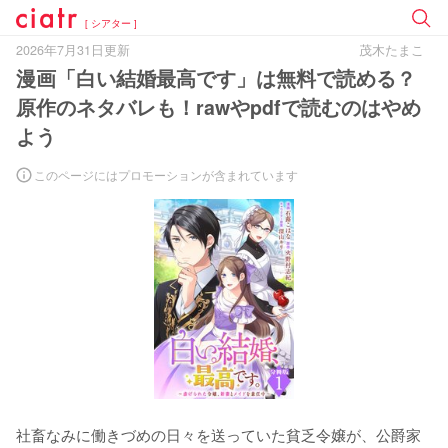
[ シアター ]
2026年7月31日更新
茂木たまこ
漫画「白い結婚最高です」は無料で読める？
原作のネタバレも！rawやpdfで読むのはやめ
よう
このページにはプロモーションが含まれています
社畜なみに働きづめの日々を送っていた貧乏令嬢が、公爵家