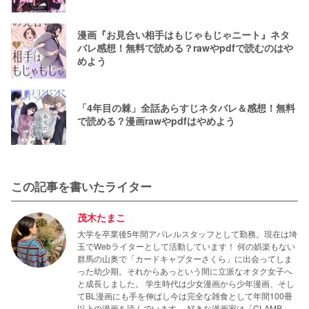
漫画『お見合い相手はもじゃもじゃニート』ネタ
バレ感想！無料で読める？rawやpdfで読むのはや
めよう
「4年目の棘」全話あらすじネタバレ＆感想！無料
で読める？漫画rawやpdfはやめよう
この記事を書いたライター
茂木たまこ
大学を卒業後5年間アパレルスタッフとして勤務。現在は埼
玉でWebライターとして活動しています！ 何の娯楽もない
群馬の山奥で「カードキャプターさくら」に出会ってしま
った幼少期。それからあっという間に立派なオタク女子へ
と成長しました。 学生時代は少女漫画から少年漫画、そし
てBL漫画にも手を伸ばし今は完全な雑食として年間100冊
以上の漫画を読んでいます。 好きな漫画家は「CLAMP」