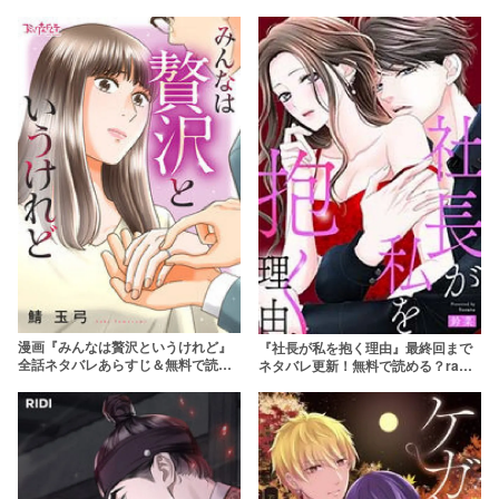
漫画『みんなは贅沢というけれど』
『社長が私を抱く理由』最終回まで
全話ネタバレあらすじ＆無料で読む
ネタバレ更新！無料で読める？raw
方法を解説！rawやpdfで読むのはや
で読むのは危険！
めよう