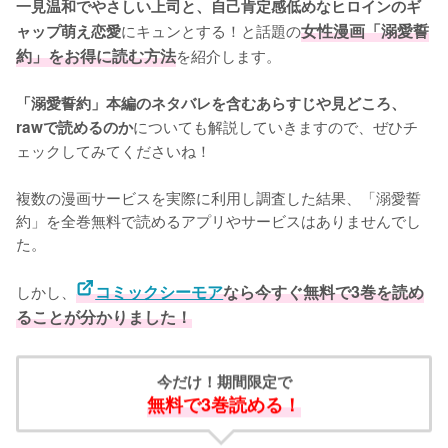
一見温和でやさしい上司と、自己肯定感低めなヒロインのギ
にキュンとする！と話題の
女性漫画「溺愛誓
ャップ萌え恋愛
約」をお得に読む方法
を紹介します。

「溺愛誓約」本編のネタバレを含むあらすじや見どころ、
についても解説していきますので、ぜひチ
rawで読めるのか
ェックしてみてくださいね！
複数の漫画サービスを実際に利用し調査した結果、「溺愛誓
約」を全巻無料で読めるアプリやサービスはありませんでし
た。
しかし、
コミックシーモア
なら今すぐ無料で3巻を読め
ることが分かりました！
今だけ！期間限定で
無料で3巻読める！