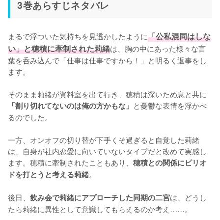
3巻あらすじネタバレ
まるで浮ついた気持ちを見透かしたように
「公私混同はしな
い」と穂積に牽制された莉緒
は、胸の中にあった様々な言
葉を呑み込んで「仕事は仕事ですから！」と明るく返事をし
ます。

そのまま莉緒が資料室を出て行き、穂積は深いため息と共に
と憂鬱な表情を浮かべ
「割り切れてないのは俺の方かもな」
るのでした。

一方、オンオフの切り替が下手くそ過ぎると自覚した莉緒
は、自身が社内恋愛に向いていないタイプだと改めて実感し
ます。穂積に牽制されたこともあり、
穂積との関係にピリオ
。

ドを打とうと考える莉緒
後日、
は、どうし
飲み会で莉緒にアプローチした同期の二宮
たら莉緒に異性として意識してもらえるのか考え……。