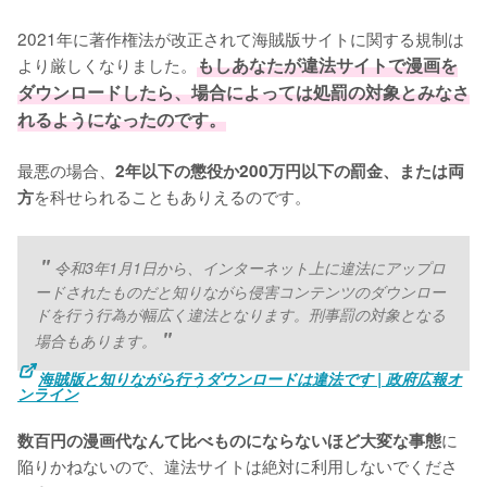
2021年に著作権法が改正されて海賊版サイトに関する規制は
より厳しくなりました。
もしあなたが違法サイトで漫画を
ダウンロードしたら、場合によっては処罰の対象とみなさ
れるようになったのです。
最悪の場合、
2年以下の懲役か200万円以下の罰金、または両
を科せられることもありえるのです。
方
令和3年1月1日から、インターネット上に違法にアップロ
ードされたものだと知りながら侵害コンテンツのダウンロー
ドを行う行為が幅広く違法となります。刑事罰の対象となる
場合もあります。
海賊版と知りながら行うダウンロードは違法です | 政府広報オ
ンライン
に
数百円の漫画代なんて比べものにならないほど大変な事態
陥りかねないので、違法サイトは絶対に利用しないでくださ