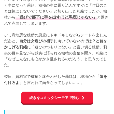
く事になった莉緒。穂積の車に乗り込んですぐに「昨日のこ
とは気にしないでください」と切り出した莉緒でしたが、穂
積から
「遊びで部下に手を出すほど馬鹿じゃない」
と返さ
れて赤面してしまいます。

少し意地悪な穂積の態度にドキドキしながらデートを楽しん
だあと、
自分は女遊びの相手に向いていないのでは？と首を
に「遊びのつもりはない」と言い切る穂積。莉
かしげる莉緒
央の目を見ながら誠実に語られる穂積の言葉を聞き、莉緒は
「なぜこんなにも心がかき乱されるのだろう」と思うのでし
た。

翌日、資料室で穂積と鉢合わせした莉緒は、穂積から
「気を
と言われて面食らってしまい……。
付けろよ」
続きをコミックシーモアで読む