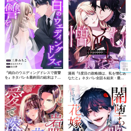
目次
『純白のウエディングドレスで復讐
漫画『5度目の政略婚は、私を憎むあ
を』ネタバレ＆最終回の結末は？漫
なたと』ネタバレ全話＆結末・最終
画rawやpdfで読むのはやめよう
回予想！無料で読める？