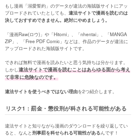
もし漫画「溺愛誓約」のデータが違法の海賊版サイトにアッ
プロードされていたとしても、
違法サイトで漫画を読むのは
決しておすすめできません。絶対にやめましょう。
「漫画Raw(ロウ)」や「Hitomi」、「nhentai」、「MANGA 
ZIP」、「Free PDF Comic」などは、作品のデータが違法に
アップロードされた海賊版サイトです。
できれば無料で漫画を読みたいと思う気持ちは分かります。
しかし
違法サイトで漫画を読むことはあらゆる面から考え
て非常に危険なのです。
を2つ紹介します。
違法サイトを使うべきではない理由
リスク1：罰金・懲役刑が科される可能性がある
違法サイトと知りながら漫画のダウンロードを繰り返してい
ると、なんと
んです！
刑事罰を科せられる可能性がある