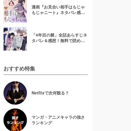
漫画『お見合い相手はもじゃ
もじゃニート』ネタバレ感
想！無料で読める？rawやpdf
で読むのはやめよう
「4年目の棘」全話あらすじネ
タバレ＆感想！無料で読め
る？漫画rawやpdfはやめよう
おすすめ特集
Netflixで次何観る？
マンガ・アニメキャラの強さ
ランキング