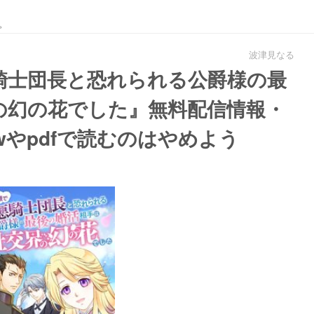
。
波津見なる
騎士団長と恐れられる公爵様の最
の幻の花でした』無料配信情報・
wやpdfで読むのはやめよう