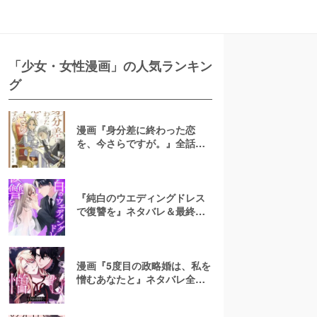
「少女・女性漫画」の人気ランキン
グ
漫画『身分差に終わった恋
を、今さらですが。』全話ネ
タバレあらすじ！無料で読め
る？raw注意
『純白のウエディングドレス
で復讐を』ネタバレ＆最終回
の結末は？漫画rawやpdfで読
むのはやめよう
漫画『5度目の政略婚は、私を
憎むあなたと』ネタバレ全話
＆結末・最終回予想！無料で
読める？