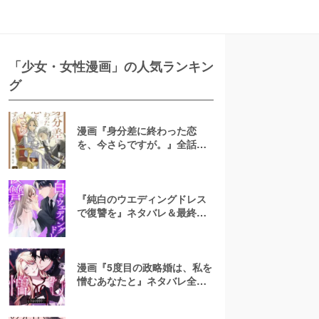
「少女・女性漫画」の人気ランキン
グ
漫画『身分差に終わった恋
を、今さらですが。』全話ネ
タバレあらすじ！無料で読め
る？raw注意
『純白のウエディングドレス
で復讐を』ネタバレ＆最終回
の結末は？漫画rawやpdfで読
むのはやめよう
漫画『5度目の政略婚は、私を
憎むあなたと』ネタバレ全話
＆結末・最終回予想！無料で
読める？