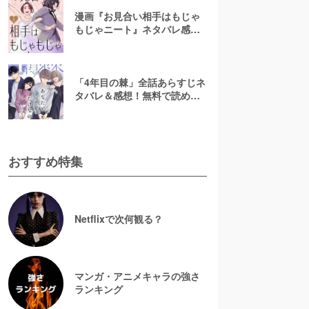
漫画『お見合い相手はもじゃ
もじゃニート』ネタバレ感
想！無料で読める？rawやpdf
で読むのはやめよう
「4年目の棘」全話あらすじネ
タバレ＆感想！無料で読め
る？漫画rawやpdfはやめよう
おすすめ特集
Netflixで次何観る？
マンガ・アニメキャラの強さ
ランキング