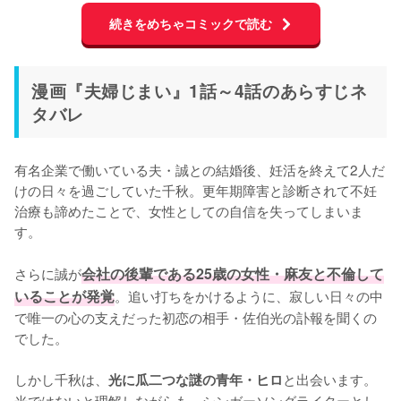
続きをめちゃコミックで読む
漫画『夫婦じまい』1話～4話のあらすじネ
タバレ
有名企業で働いている夫・誠との結婚後、妊活を終えて2人だ
けの日々を過ごしていた千秋。更年期障害と診断されて不妊
治療も諦めたことで、女性としての自信を失ってしまいま
す。

さらに誠が
会社の後輩である25歳の女性・麻友と不倫して
いることが発覚
。追い打ちをかけるように、寂しい日々の中
で唯一の心の支えだった初恋の相手・佐伯光の訃報を聞くの
でした。

しかし千秋は、
と出会います。
光に瓜二つな謎の青年・ヒロ
光ではないと理解しながらも、シンガーソングライターとし