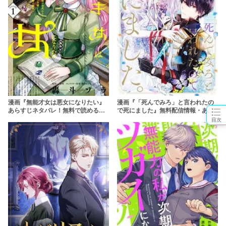
漫画『無能才女は悪女になりたい』
漫画『「死んでみろ」と言われたの
あらすじネタバレ！無料で読める？
で死にました』無料配信情報・あら
rawやpdfで読むのはやめよう
すじネタバレ！rawやpdfで読むのは
目次
やめよう