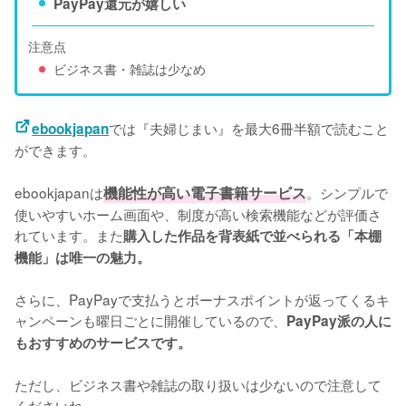
PayPay還元が嬉しい
注意点
ビジネス書・雑誌は少なめ
では『夫婦じまい』を最大6冊半額で読むこと
ebookjapan
ができます。
ebookjapanは
機能性が高い電子書籍サービス
。シンプルで
使いやすいホーム画面や、制度が高い検索機能などが評価さ
れています。また
購入した作品を背表紙で並べられる「本棚
機能」は唯一の魅力。
さらに、PayPayで支払うとボーナスポイントが返ってくるキ
ャンペーンも曜日ごとに開催しているので、
PayPay派の人に
もおすすめのサービスです。
ただし、ビジネス書や雑誌の取り扱いは少ないので注意して
くださいね。