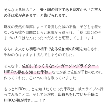
そんなある日のこと、
夫・誠の部下である麻友から「ご主人
の子は私が産みます」と告げられます。
麻友の突然の暴露によって発覚した誠の不倫。子どもを産め
ないなら彼を自由にしろと麻友から迫られ、千秋は自分の今
までの人生はなんだったのだろうと絶望してしまいます。

さらに友人から
を知らされ、
初恋の相手である佐伯光の訃報
千秋の心はますます沈んでしまうのでした。

そんな中、
佐伯にそっくりなシンガーソングライター・
HIROの存在を知った千秋。
なぜか彼は佐伯が千秋のために
作ってくれた、思い出の曲を歌っていました。

もっとHIROのことを知りたくなった千秋は、彼のライブへ行
ってみることに。そして公演後、
出待ちをしていた千秋に
HIROが気が付き……！？