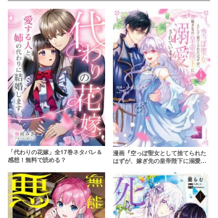
「代わりの花嫁」全17巻ネタバレ＆
漫画『空っぽ聖女として捨てられた
感想！無料で読める？
はずが、嫁ぎ先の皇帝陛下に溺愛さ
れています』ネタバレあらすじ！最
終回の結末と登場人物を解説