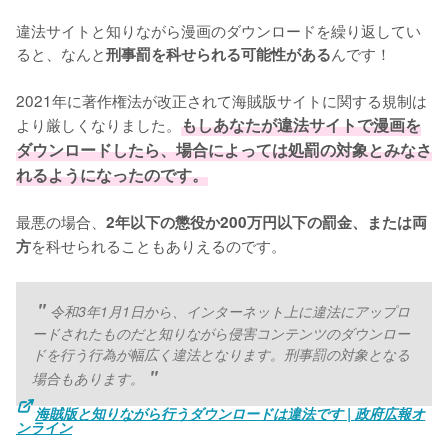
違法サイトと知りながら漫画のダウンロードを繰り返してい
ると、なんと
んです！
刑事罰を科せられる可能性がある
2021年に著作権法が改正されて海賊版サイトに関する規制は
より厳しくなりました。
もしあなたが違法サイトで漫画を
ダウンロードしたら、場合によっては処罰の対象とみなさ
れるようになったのです。
最悪の場合、
2年以下の懲役か200万円以下の罰金、または両
を科せられることもありえるのです。
方
令和3年1月1日から、インターネット上に違法にアップロ
ードされたものだと知りながら侵害コンテンツのダウンロー
ドを行う行為が幅広く違法となります。刑事罰の対象となる
場合もあります。
海賊版と知りながら行うダウンロードは違法です | 政府広報オ
ンライン