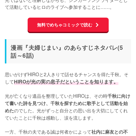
て活動しているヒロのライブへ参加することに……。
無料でめちゃコミックで読む
漫画『夫婦じまい』のあらすじネタバレ(5
話～6話)
思いがけずHIROと2人きりで話せるチャンスを得た千秋。そ
して
HIROが光の実の息子だということを知ります。
光が亡くなり遺品を整理していたHIROは、その時
千秋に向け
て書いた詩を見つけ、千秋を探すために歌手として活動を始
のでした。光がずっと自分との思い出を大切にしてくれ
めた
ていたことに千秋は感動し、涙を流します。

一方、千秋の夫である誠は何者かによって
社内に麻友との不