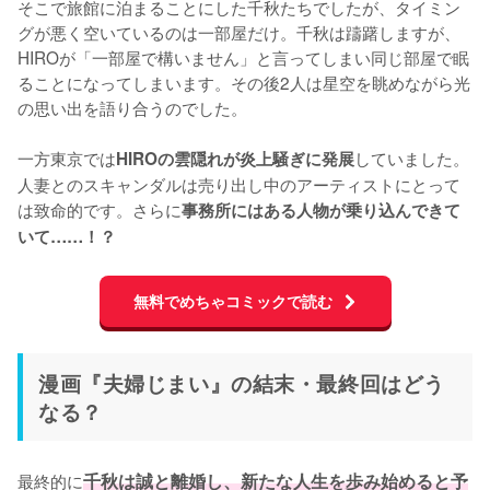
そこで旅館に泊まることにした千秋たちでしたが、タイミン
グが悪く空いているのは一部屋だけ。千秋は躊躇しますが、
HIROが「一部屋で構いません」と言ってしまい同じ部屋で眠
ることになってしまいます。その後2人は星空を眺めながら光
の思い出を語り合うのでした。

一方東京では
していました。
HIROの雲隠れが炎上騒ぎに発展
人妻とのスキャンダルは売り出し中のアーティストにとって
は致命的です。さらに
事務所にはある人物が乗り込んできて
いて……！？
無料でめちゃコミックで読む
漫画『夫婦じまい』の結末・最終回はどう
なる？
最終的に
千秋は誠と離婚し、新たな人生を歩み始めると予